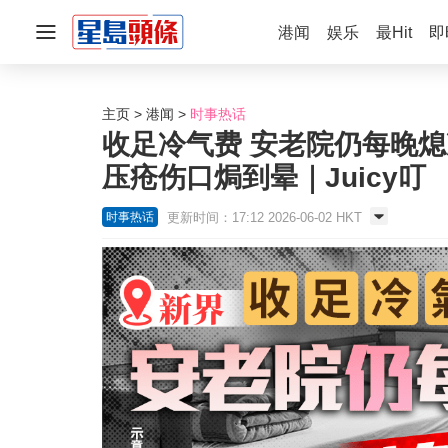
港闻
娱乐
最Hit
即
主页
港闻
时事热话
收足冷气费 安老院仍每晚熄
压疮伤口焗到晕｜Juicy叮
更新时间：17:12 2026-06-02 HKT
时事热话