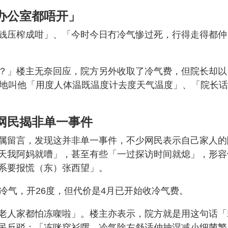
办公室都唔开」
钱压榨成咁」、「今时今日冇冷气惨过死，行得走得都仲
？」楼主无奈回应，院方另外收取了冷气费，但院长却以
谬地叫他「用度人体温既温度计去度天气温度」、「院长
网民揭非单一事件
属留言，发现这并非单一事件，不少网民表示自己家人的
天我阿妈就嘈」，甚至有些「一过探访时间就熄」，形容
系要报慌（东）张西望」。
冷气，开26度，但代价是4月已开始收冷气费。
老人家都怕冻㗎啦」。楼主亦表示，院方就是用这句话「
民反驳：「冻咪穿衫啰，冷气除左舒适仲抽湿减小细菌繁