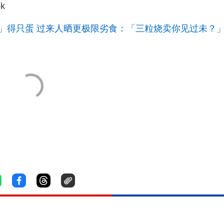
k
」得只蛋 过来人晒更极限劣食：「三粒烧卖你见过未？