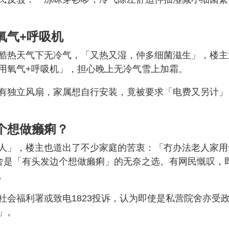
氧气+呼吸机
酷热天气下无冷气，「又热又湿，仲多细菌滋生」，楼主
用氧气+呼吸机」，担心晚上无冷气雪上加霜。
有独立风扇，家属想自行安装，竟被要求「电费又另计」
个想做癞痢？
人」，楼主也道出了不少家庭的苦衷：「冇办法老人家用
舍是「有头发边个想做癞痢」的无奈之选。有网民慨叹，
。
社会福利署或致电1823投诉，认为即使是私营院舍亦受
」。