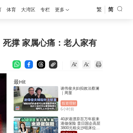
繁
简
育
体育
大湾区
专栏
更多
」死撑 家属心痛：老人家有
最Hit
谢伟俊夫妇拟效法蔡澜
｜周显
投资理财
6小时前
40岁港漂弃百万年薪来
港做保险 昔日国企高层
3800元租尖沙咀床位｜
租盘Million