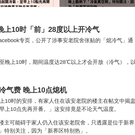
上10时「前」28度以上开冷气
声」facebook专页，公开了涉事安老院舍张贴的「熄冷气」通
至晚上10时，期间温度达28℃以上才会开放（冷气），
冷气费 晚上10点熄机
早上10时的安排，有家人住在该安老院的楼主在帖文中揭
早上10点先再开番。」这安排竟是不论天气温度。
楼主可能碍于家人仍入住该安老院舍，只透露是位于新界
」特别关注，因为「新界区特别热」。