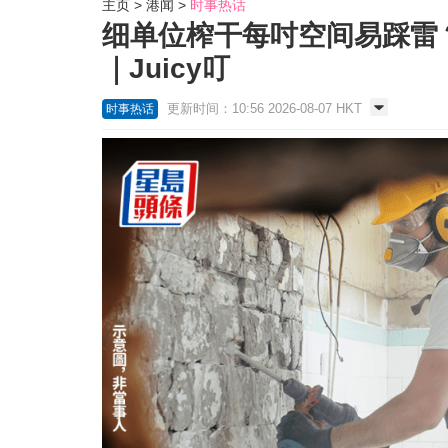
主页
港闻
时事热话
细单位榨干每吋空间易踩雷？
｜Juicy叮
更新时间：10:56 2026-08-07 HKT
时事热话