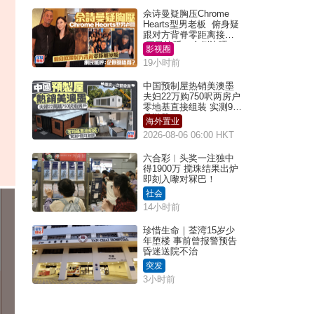
佘诗曼疑胸压Chrome
Hearts型男老板 俯身疑
跟对方背脊零距离接触
网民惊呼：企侧边唔
影视圈
得？
19小时前
中国预制屋热销美澳墨
夫妇22万购750呎两房户
零地基直接组装 实测9个
月激赞
海外置业
2026-08-06 06:00 HKT
六合彩︱头奖一注独中
得1900万 搅珠结果出炉
即刻入嚟对冧巴！
社会
14小时前
珍惜生命｜荃湾15岁少
年堕楼 事前曾报警预告
昏迷送院不治
突发
3小时前