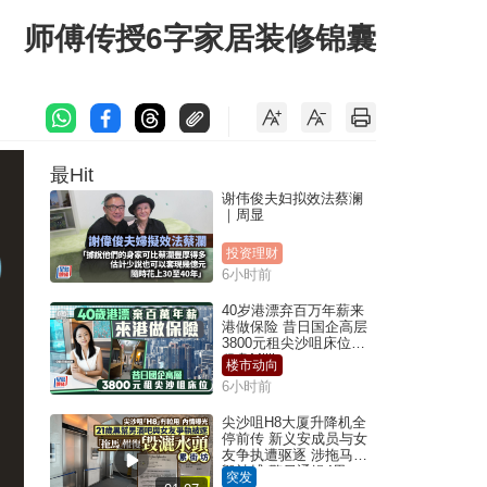
」 师傅传授6字家居装修锦囊
最Hit
谢伟俊夫妇拟效法蔡澜
｜周显
投资理财
6小时前
40岁港漂弃百万年薪来
港做保险 昔日国企高层
3800元租尖沙咀床位｜
租盘Million
楼市动向
6小时前
尖沙咀H8大厦升降机全
停前传 新义安成员与女
友争执遭驱逐 涉拖马刑
毁被捕 警另通缉4男
突发