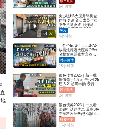
楼市动向
6小时前
尖沙咀H8大厦升降机全
停前传 新义安成员与女
友争执遭驱逐 涉拖马刑
毁被捕 警另通缉4男
突发
01:07
4小时前
「你个frd废！」JUPAS
放榜炫耀港大医科Offer
名校女生嚣张留言惹众
怒 医学院澄清：宣称
时事热话
「40.5分获录取」不符事
18小时前
实｜Juicy叮
银色债券2026｜新一批
银债每手1万元 最少4.25
厘 8.21起可申购 发行金
网
额最多550亿
投资理财
，直
2小时前
谬地
银色债券2026｜一文看
清银行认购优惠 最多8免
专家料反应热烈 倡抽30
手
投资理财
15小时前