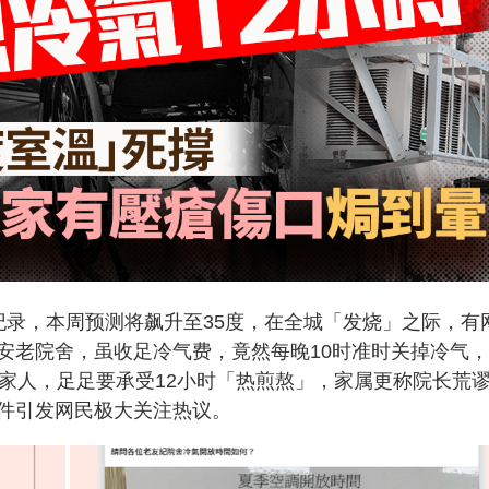
纪录，本周预测将飙升至35度，在全城「发烧」之际，有
安老院舍，虽收足冷气费，竟然每晚10时准时关掉冷气
者家人，足足要承受12小时「热煎熬」，家属更称院长荒
件引发网民极大关注热议。