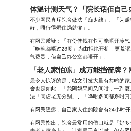
体温计测天气？「院长话佢自己
不少网民直斥院舍做法「痴鬼线」、「为赚
好，唔行得焗住焗就惨」。
有网民质疑：「有份俾钱有乜可能唔开冷气
「晚晚都唔过28度」为由拒绝开机，更荒
气费贵，佢自己办公室都唔开」。
「老人家怕冻」成万能挡箭牌？
最令人惊讶的是，帖文引发大量有共鸣的家
舍也是如此，「我阿妈果间又间咁，一到夏
法「同虐老无分别」、「哗咁多间都系咁真
有网民透露，自己家人住的院舍有24小时开
有网民指出，院舍最常用的借口就是「好多
去老人家身上」，让家属无言以对。但有网