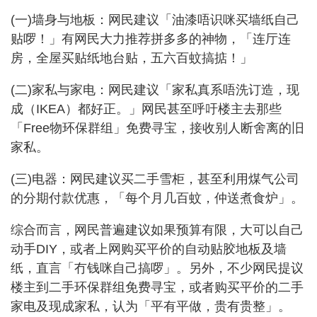
(一)墙身与地板：网民建议「油漆唔识咪买墙纸自己
贴啰！」有网民大力推荐拼多多的神物，「连厅连
房，全屋买贴纸地台贴，五六百蚊搞掂！」
(二)家私与家电：网民建议「家私真系唔洗订造，现
成（IKEA）都好正。」网民甚至呼吁楼主去那些
「Free物环保群组」免费寻宝，接收别人断舍离的旧
家私。
(三)电器：网民建议买二手雪柜，甚至利用煤气公司
的分期付款优惠，「每个月几百蚊，仲送煮食炉」。
综合而言，网民普遍建议如果预算有限，大可以自己
动手DIY，或者上网购买平价的自动贴胶地板及墙
纸，直言「冇钱咪自己搞啰」。另外，不少网民提议
楼主到二手环保群组免费寻宝，或者购买平价的二手
家电及现成家私，认为「平有平做，贵有贵整」。