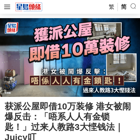
繁
简
获派公屋即借10万装修 港女被闹
爆反击：「唔系人人有金锁
匙！」过来人教路3大悭钱法｜
Juicy叮