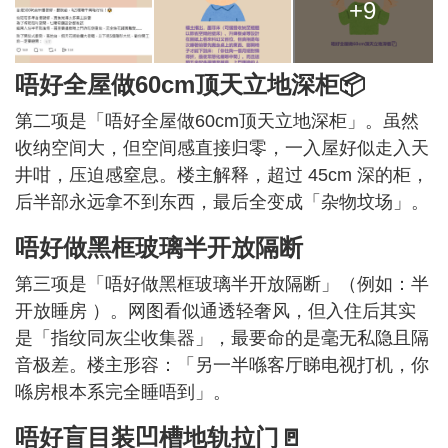
+9
唔好全屋做60cm顶天立地深柜📦
第二项是「唔好全屋做60cm顶天立地深柜」。虽然
收纳空间大，但空间感直接归零，一入屋好似走入天
井咁，压迫感窒息。楼主解释，超过 45cm 深的柜，
后半部永远拿不到东西，最后全变成「杂物坟场」。
唔好做黑框玻璃半开放隔断
第三项是「唔好做黑框玻璃半开放隔断」（例如：半
开放睡房 ）。网图看似通透轻奢风，但入住后其实
是「指纹同灰尘收集器」，最要命的是毫无私隐且隔
音极差。楼主形容：「另一半喺客厅睇电视打机，你
喺房根本系完全睡唔到」。
唔好盲目装凹槽地轨拉门🚪