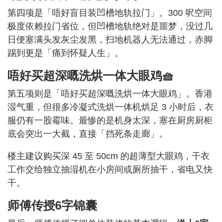
第四项是「唔好盲目装凹槽地轨拉门」。300 呎空间
极度依赖拉门省位，但凹槽地轨绝对是噩梦，没过几
日便塞满头发灰尘发黑，扫地机器人无法通过，赤脚
踢到更是「痛到怀疑人生」。
唔好买超深嘅洗烘一体大眼鸡🧺
第五项则是「唔好买超深嘅洗烘一体大眼鸡」。香港
湿气重，但很多冷凝式洗烘一体机烘足 3 小时后，衣
服仍有一股霉味。最惨的是机身太深，塞在厨房厨柜
底会突出一大截，直接「挡死条走廊」。
楼主建议购买深 45 至 50cm 的超薄型大眼鸡，干衣
工作交给独立抽湿机在小房间或厕所抽干，省电又快
干。
师傅传授6字锦囊