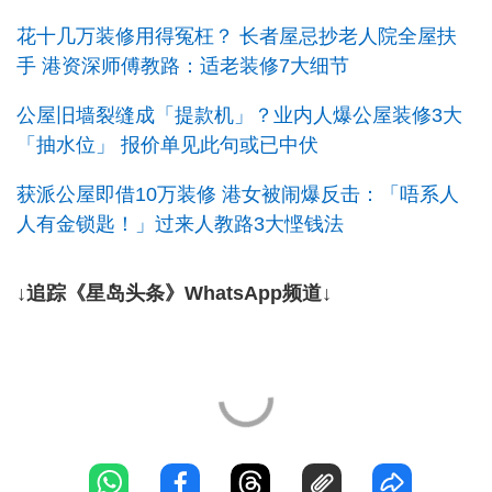
花十几万装修用得冤枉？ 长者屋忌抄老人院全屋扶
手 港资深师傅教路：适老装修7大细节
公屋旧墙裂缝成「提款机」？业内人爆公屋装修3大
「抽水位」 报价单见此句或已中伏
获派公屋即借10万装修 港女被闹爆反击：「唔系人
人有金锁匙！」过来人教路3大悭钱法
↓追踪《星岛头条》WhatsApp频道↓