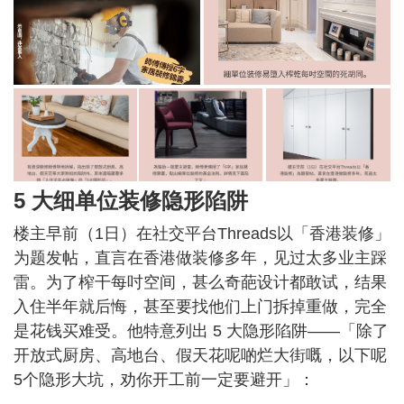
5 大细单位装修隐形陷阱
楼主早前（1日）在社交平台Threads以「香港装修」
为题发帖，直言在香港做装修多年，见过太多业主踩
雷。为了榨干每吋空间，甚么奇葩设计都敢试，结果
入住半年就后悔，甚至要找他们上门拆掉重做，完全
是花钱买难受。他特意列出 5 大隐形陷阱——「除了
开放式厨房、高地台、假天花呢啲烂大街嘅，以下呢
5个隐形大坑，劝你开工前一定要避开」：