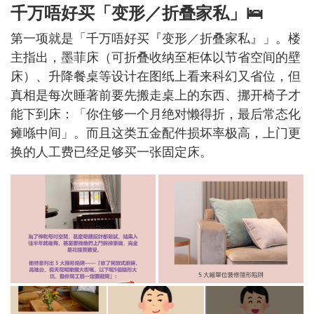
千万唔好买「变形／折叠家私」🛌
第一项就是「千万唔好买『变形／折叠家私』」。楼
主指出，墨菲床（可折叠收纳至柜体以节省空间的壁
床）、升降餐桌等设计在图纸上看来科幻又省位，但
真相是每次睡著前要先搬走桌上的东西、挪开椅子才
能下到床：「你住够一个月绝对懒得折，最后常态化
瘫喺中间」。而且这类五金配件损坏率极高，上门更
换的人工费已经足够买一张固定床。