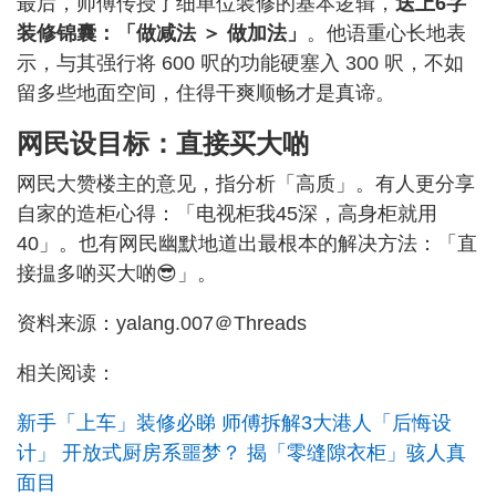
最后，师傅传授了细单位装修的基本逻辑，
送上6字
装修锦囊：「做减法 ＞ 做加法」
。他语重心长地表
示，与其强行将 600 呎的功能硬塞入 300 呎，不如
留多些地面空间，住得干爽顺畅才是真谛。
网民设目标：直接买大啲
网民大赞楼主的意见，指分析「高质」。有人更分享
自家的造柜心得：「电视柜我45深，高身柜就用
40」。也有网民幽默地道出最根本的解决方法：「直
接揾多啲买大啲😎」。
资料来源：yalang.007＠Threads
相关阅读：
新手「上车」装修必睇 师傅拆解3大港人「后悔设
计」 开放式厨房系噩梦？ 揭「零缝隙衣柜」骇人真
面目