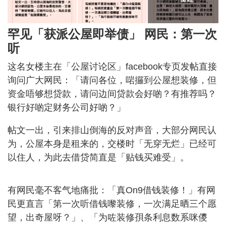
罕见「获派公屋即举债」 网民：第一次
听
这名女楼主在「公屋讨论区」facebook专页发帖直接
询问广大网民：「请问各位，啱攞到公屋想装修，但
资金唔够想贷款，请问边间贷款会好啲？有推荐吗？
银行好啲定财务公司好啲？」
帖文一出，引来排山倒海的反对声音，大部分网民认
为，公屋本身是租来的，交楼时「无穿无烂」已经可
以住人，为此去借贷简直是「贴钱买难受」。
有网民毫不客气地痛批：「真On9借钱装修！」有网
民更直言「第一次听借钱嚟装修，一次满足晒三个愿
望，出奇屋呀？」、「为咗装修孭条利息数系咪儍