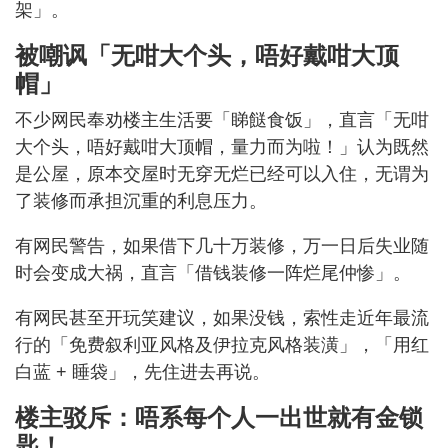
架」。
被嘲讽「无咁大个头，唔好戴咁大顶
帽」
不少网民奉劝楼主生活要「睇餸食饭」，直言「无咁
大个头，唔好戴咁大顶帽，量力而为啦！」认为既然
是公屋，原本交屋时无穿无烂已经可以入住，无谓为
了装修而承担沉重的利息压力。
有网民警告，如果借下几十万装修，万一日后失业随
时会变成大祸，直言「借钱装修一阵烂尾仲惨」。
有网民甚至开玩笑建议，如果没钱，索性走近年最流
行的「免费叙利亚风格及伊拉克风格装潢」，「用红
白蓝 + 睡袋」，先住进去再说。
楼主驳斥：唔系每个人一出世就有金锁
匙！