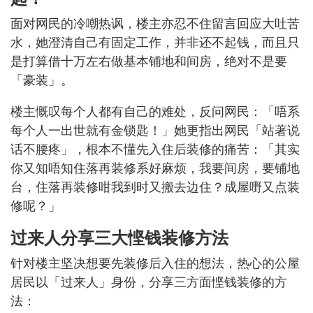
面对网民的冷嘲热讽，楼主亦忍不住留言回应大吐苦
水，她澄清自己有固定工作，并非还不起钱，而且只
是打算借十万左右做基本铺地和间房，绝对不是要
「豪装」。
楼主慨叹每个人都有自己的难处，反问网民：「唔系
每个人一出世就有金锁匙！」她更指出网民「站著说
话不腰疼」，根本不懂先入住后装修的痛苦：「其实
你又知唔知住落再装修系好麻烦，我要间房，要铺地
台，住落再装修咁我到时又搬去边住？成屋嘢又点装
修呢？」
过来人分享三大悭钱装修方法
针对楼主坚决想要先装修后入住的想法，热心的公屋
居民以「过来人」身份，分享三方面悭钱装修的方
法：