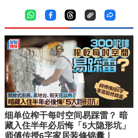
细单位榨干每吋空间易踩雷？ 暗
藏入住半年必后悔「5大隐形坑」
师傅传授6字家居装修锦囊｜