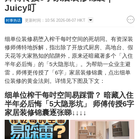
Juicy叮
更新时间：10:56 2026-08-07 HKT
时事热话
细单位装修易堕入榨干每吋空间的死胡同。有资深装
修师傅特地拆解，指出除了开放式厨房、高地台、假
天花等大家熟知的陷阱外，原来还暗藏著多个「入住
半年必后悔」的「5大隐形坑」。为帮助一众业主避
雷，师傅更传授了「6字」家居装修锦囊，点出细单
位装修的黄金法则。详情见下图及下文：
细单位榨干每吋空间易踩雷？ 暗藏入住
半年必后悔「5大隐形坑」 师傅传授6字
家居装修锦囊逐张睇↓↓↓↓