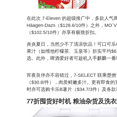
在此次 7-Eleven 的超级推广中，多
Häagen-Dazs（$128.6/10件）之外，MO¨
（$102.5/10件）亦享有极致折扣。
炎炎夏日，当然少不了清凉饮品！可口可乐/无
果汁（如维他柠檬茶、玉泉等）折实平均$6.2
选。此外，啤酒爱好者可趁机入手麒麟一番啤酒
宵夜良伴亦不容错过，7-SELECT 联乘楚
（$30.8/件），肉质鲜嫩多汁。更有即食
时亦可选购卡乐B薯片（$34.7/3件）及
77折囤货好时机 粮油杂货及洗