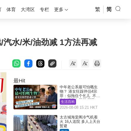
繁
简
育
体育
大湾区
专栏
更多
糕/汽水/米/油劲减 1方法再减
最Hit
中年老公系最可怕嘅生
物？ 港女狂踩伴侣4宗
罪：似拖住个乞儿 不解
为何经常去厕所 网民一
生活百科
语道破
2026-08-08 15:21 HKT
太古城海棠阁冷气机着
火 16人送院 多人上天台
暂避