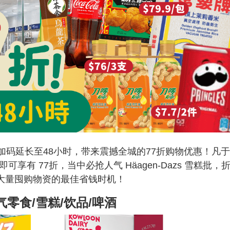
首度加码延长至48小时，带来震撼全城的77折购物优惠！凡于
即可享有 77折，当中必抢人气 Häagen-Dazs 雪糕批，
与大量囤购物资的最佳省钱时机！
人气零食/雪糕/饮品/啤酒