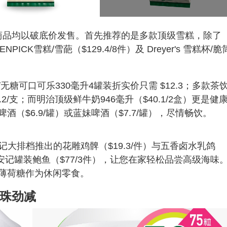
款人气商品均以破底价发售。首先推荐的是多款顶级雪糕，除了
VENPICK雪糕/雪葩（$129.4/8件）及 Dreyer's 雪糕杯/脆
糖可口可乐330毫升4罐装折实价只需 $12.3；多款茶
/支；而明治顶级鲜牛奶946毫升（$40.1/2盒）更是健
（$6.9/罐）或蓝妹啤酒（$7.7/罐），尽情畅饮。
撚记大排档推出的花雕鸡髀（$19.3/件）与五香卤水乳鸽
的安记罐装鲍鱼（$77/3件），让您在家轻松品尝高级海味
各款薄荷糖作为休闲零食。
衣珠劲减