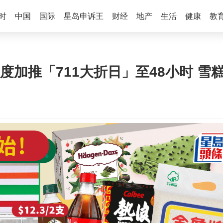
时
中国
国际
星岛申诉王
财经
地产
生活
健康
教
11首度加推「711大折日」至48小时 雪