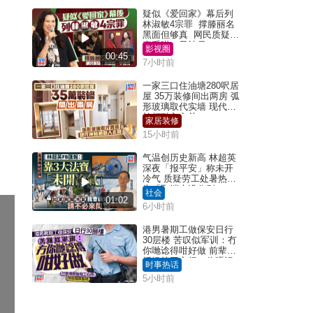
疑似《爱回家》幕后列
林淑敏4宗罪 撑滕丽名
黑面但够真 网民质疑：
真系咁一早被雪
影视圈
00:45
7小时前
一家三口住油塘280呎居
屋 35万装修间出两房 弧
形玻璃取代实墙 现代神
枱柜融入玄关
家居装修
15小时前
气温创历史新高 林超英
深夜「报平安」称未开
冷气 质疑劳工处暑热警
告「取消也没分别」
社会
01:02
6小时前
港男暑期工做保安日行
30层楼 苦叹似军训：冇
你哋谂得咁好做 前辈传
授揾笋工心得：你唔识
时事热话
拣盘啫｜Juicy叮
5小时前