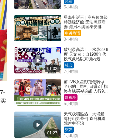
突发
5小时前
星岛申诉王 | 商务位降级
特选经济舱 无法照顾病
妻 港男不满国泰安排
申诉热话
3小时前
破纪录高温︱上水录39.8
度 天文台：自1980年代
设气象站以来境内最高
纪录
社会
01:02
7小时前
前TVB女星彭翔翎转做
全职的士司机 日赚2千指
终有钱买衫扮靓 入行9年
7-
被封翻版林夏薇
影视圈
折实
5小时前
天气极端酷热︱大埔船
湾行山男晕倒 直升机送
院途中不治
突发
01:27
1小时前