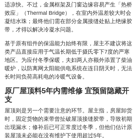
适凉快。不过，金属框架及门窗边缘容易产生「热桥
效应」（Thermal Bridge），在室内外温差较大时会
凝结水珠；最终他们需在部分金属接缝处贴上绝缘胶
带，才得以解决冷凝水问题。
基于原有组件的保温能力始终有限，屋主不建议将这
类产品直接应用于气温长期低于摄氏零下7度的严寒
地区。为应付冬季保暖，夫妇两人亦额外添置了柴油
暖炉，以防离网太阳能供电系统在连日阴天时，无法
长时间负荷高耗电的冷暖气设备。
原厂屋顶料5年内需维修 宜预留隐藏开
支
屋顶则是另一个需要注意的环节。屋主指，房屋卸货
时，固定货物的束带曾扯破屋顶接缝胶带，导致初期
出现漏水；修补后已可正常度过冬季，但他们估计原
装屋顶未必能在没有维护下使用超过5年。