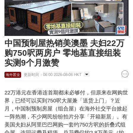
中国预制屋热销美澳墨 夫妇22万
购750呎两房户 零地基直接组装
实测9个月激赞
更新时间：06:00 2026-08-06 HKT
海外置业
22万港元在香港连首期都未必够付，但原来在网购世
界，已经可以买到750呎大屋兼「送货上门」？近
月，中国制预制房屋（组合屋）在海外社交平台掀起
一阵热潮，不少网民纷纷拍片分享「开箱新居」。有
美国夫妇从阿里巴巴网购一套约750方呎的折叠式组
合屋，连同运费及税项，总花费仅约2.8万美元（约