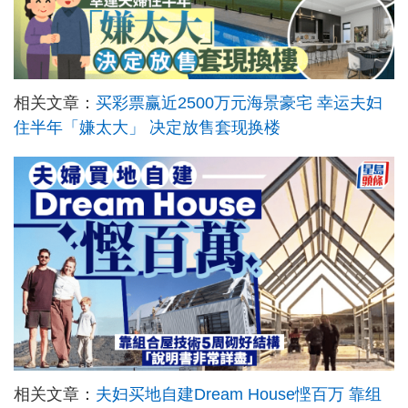
相关文章：
买彩票赢近2500万元海景豪宅 幸运夫妇
住半年「嫌太大」 决定放售套现换楼
相关文章：
夫妇买地自建Dream House悭百万 靠组