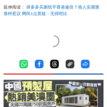
延伸阅读：
拼多多买厕纸平香港逾倍？港人实测逐
卷秤惹议 网民1点质疑：无得咁比