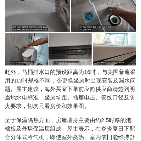
此外，马桶排水口的预设距离为16吋，与美国普遍采
用的12吋规格不同，令更换坐厕时出现安装及漏水问
题。屋主建议，海外买家下单前应向供应商清楚列明
当地水电标准、坐厕坑距、插座电压、管线口径及防
火要求，切勿只看房价和效果图。
至于保温隔热方面，房屋墙身主要由约2.5吋厚的泡
棉板及外墙保温层组成。屋主表示，在炎炎夏日下配
合分体式冷气机，即使室外炎热，室内依旧能维持舒