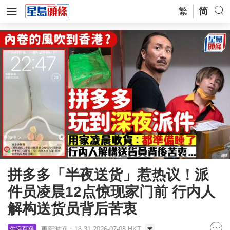
繁
简
拼多多「半夜送货」惹热议！派
件员凌晨12点惊现家门前 行内人
解构送货员背后苦衷
更新时间：18:31 2026-07-08 HKT
生活百科