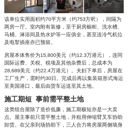
该单位实用面积约70平方米（约753方呎），间隔为
两房一厅。室内附有装修，至于厨房橱柜、洗水槽、
马桶、淋浴间及热水炉等一应俱全，甚至连冷气机位
及电掣插座亦已预留。
房屋本体售价为15,800美元（约12.3万港元），连同
国际运费、关税、税项及其他杂费后，总成本为
28,689美元（约22.4万港元）。夫妇下单后，房屋在
工厂生产，需时约30日。完成后再以集装箱形式海运
至美国港口，最后由货车运送至其土地。
施工期短 事前需平整土地
这类组合屋除了造价低廉，施工期极短亦是一大卖
点。屋主事前只需平整土地，并租用伸缩臂叉车协助
卸货。在父亲到场协助下，三人合力将房屋两侧墙身