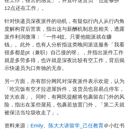
在工作，很苦的感觉」，并直呼送货员「也是够拼
12点还在工作」。
针对快递员深夜派件的动机，有疑似行内人从行内角
度解构背后苦衷，指出这与薪酬机制息息相关，透露
派件利润微薄：「一件4蚊。只要他能派就在赚
钱」。此外，也有人分析指这类晚间派送服务「我看
很多都是pt（兼职）自己接的呀」，并指出派件工作
就是多劳多得，也许就是深夜比较有空工作，背后揭
示快递员为口奔驰的无奈。
另一方面，亦有部分网民对深夜派件表示欢迎，认为
「吃完饭有空才拉进屋拆件，送货员也容易点停车，
皆大欢喜」。同时，有网民提醒将包裹留在门外的风
险，指出在某些屋苑，包裹若放置门外，「第二天就
被保洁当垃圾收走了」。
资料来源：
Emily
、
陈大大讲留学_己任教育
＠小红书