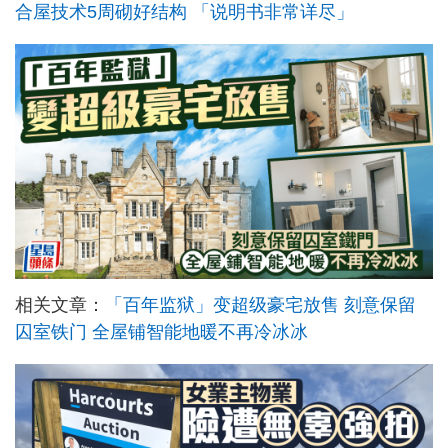
合屋技术5周砌好结构 「说明书非常详尽」
相关文章：
「百年监狱」变超级豪宅放售 刻意保留
囚室铁门 全屋铺智能地暖不再冷冰冰