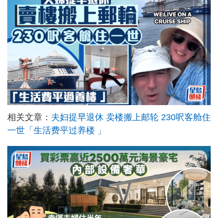
相关文章：
夫妇提早退休 卖楼搬上邮轮 230呎客舱住
一世「生活费平过养楼 」