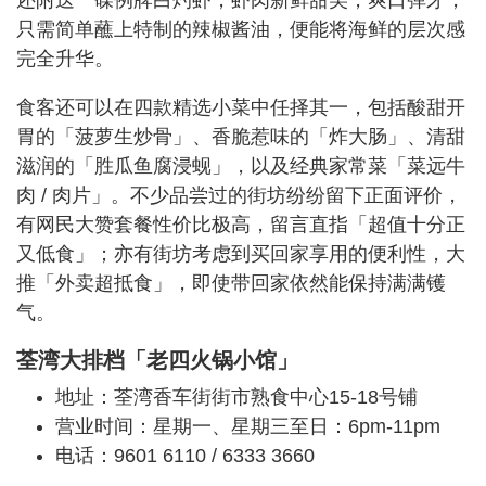
只需简单蘸上特制的辣椒酱油，便能将海鲜的层次感
完全升华。
食客还可以在四款精选小菜中任择其一，包括酸甜开
胃的「菠萝生炒骨」、香脆惹味的「炸大肠」、清甜
滋润的「胜瓜鱼腐浸蚬」，以及经典家常菜「菜远牛
肉 / 肉片」。不少品尝过的街坊纷纷留下正面评价，
有网民大赞套餐性价比极高，留言直指「超值十分正
又低食」；亦有街坊考虑到买回家享用的便利性，大
推「外卖超抵食」，即使带回家依然能保持满满镬
气。
荃湾大排档「老四火锅小馆」
地址：荃湾香车街街市熟食中心15-18号铺
营业时间：星期一、星期三至日：6pm-11pm
电话：9601 6110 / 6333 3660