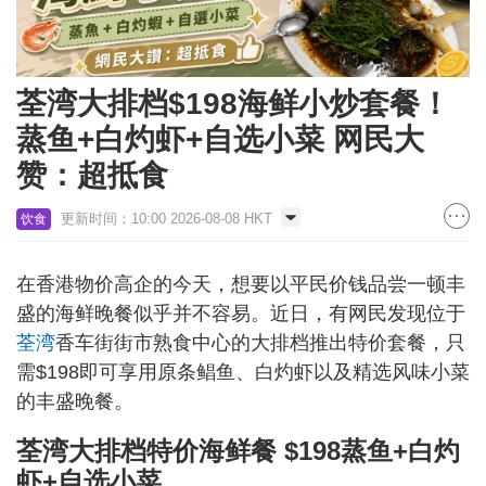
荃湾大排档$198海鲜小炒套餐！
蒸鱼+白灼虾+自选小菜 网民大
赞：超抵食
更新时间：10:00 2026-08-08 HKT
饮食
在香港物价高企的今天，想要以平民价钱品尝一顿丰
盛的海鲜晚餐似乎并不容易。近日，有网民发现位于
荃湾
香车街街市熟食中心的大排档推出特价套餐，只
需$198即可享用原条鲳鱼、白灼虾以及精选风味小菜
的丰盛晚餐。
荃湾大排档特价海鲜餐 $198蒸鱼+白灼
虾+自选小菜