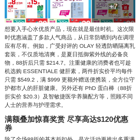
+7
想要入手心水优质产品，现在就是最佳时机。这次限
时优惠涵盖了多款人气商品，从日常防晒到内在调理
应有尽有。例如，广受好评的 OLAY 轻透防晒隔离乳
套装，不仅质地清爽，是夏日抵御紫外线的必备良
物，88折后只需 $214.7。注重健康的消费者也可趁
机选购 ESSENTIALE 健肝素，两件折实价平均每件
只需 $549.2，满 $999 更额外赠送便携装，全方位守
护都市人的肝脏健康。另外还有 PhD 蛋白棒（88折
折实价 $20.3）及智敏捷医学养脑配方等，照顾不同
人士的营养与护理需求。
满额叠加惊喜奖赏 尽享高达$120优惠
券
除了全场88折的基本折扣外，是次活动更推出多重满