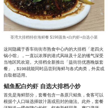
荃湾大排档特价海鲜餐 $198蒸鱼+白灼虾+自选小菜
这间隐藏于香车街街市熟食中心内的大排档「老四火
锅小馆」，一直以浓厚的港式风味及十足的镬气深受
当地区民欢迎。大排档全新推出「益街坊优惠晚饭套
餐」，$198就能同时品尝到海鲜与各式肉类，外卖或
自取都适用。
鲳鱼配白灼虾 自选大排档小炒
首先是海鲜部分，套餐包含一条原只鲳鱼，食客可以
根据个人口味选择豉汁蒸或煎封的做法。此外，套餐
还附送一碟例牌白灼虾，虾肉新鲜甜美，爽口弹牙，