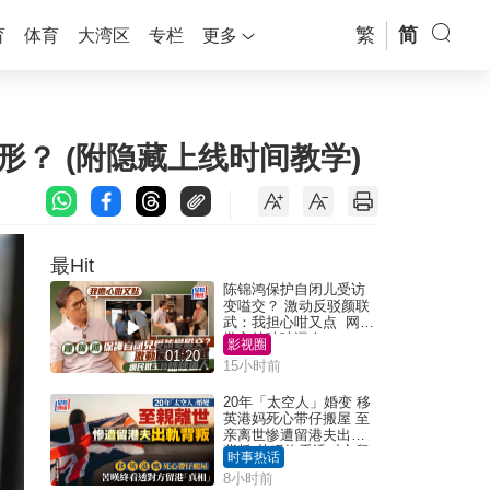
繁
简
育
体育
大湾区
专栏
更多
形？ (附隐藏上线时间教学)
最Hit
陈锦鸿保护自闭儿受访
变嗌交？ 激动反驳颜联
武：我担心咁又点 网民
批主持咄咄逼人
影视圈
01:20
15小时前
20年「太空人」婚变 移
英港妈死心带仔搬屋 至
亲离世惨遭留港夫出轨
背叛 苦叹终看透对方留
时事热话
港「真相」｜Juicy叮
8小时前