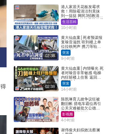
港人家居天花板发霉求
救！用除霉清洁剂竟抹
到一挞挞 网民3招教清洁
+保养 本地油漆品牌曾提
生活百科
醒勿用1物防变色
10小时前
黄大仙血案│死者预谋报
复噪音滋扰 听到楼上单
位拉铁闸声 携刀等䢂伏
击伤者
突发
02:38
9小时前
黄大仙血案│内情曝光 死
者对噪音非常敏感 电梯
内狂斩楼上住客 返回住
所堕楼亡
突发
变得
02:38
14小时前
陈凯琳育儿掀争议狂被
翻旧帐 搭电车霸位再引
公关灾难被批欠公德心
网民质疑扮贴地？
影视圈
4小时前
谢伟俊夫妇拟效法蔡澜