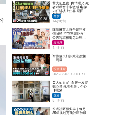
黄大仙血案│内情曝光 死
者对噪音非常敏感 电梯
内狂斩楼上住客 返回住
所堕楼亡
突发
02:38
分
14小时前
陈凯琳育儿掀争议狂被
翻旧帐 搭电车霸位再引
公关灾难被批欠公德心
网民质疑扮贴地？
影视圈
4小时前
谢伟俊夫妇拟效法蔡澜
｜周显
投资理财
2026-08-07 06:00 HKT
黄大仙血案│血腥一幕震
撼心灵 死者邻居：个心
仲震紧
突发
8小时前
长者社区服务券｜每月
$541换过万元社区券服