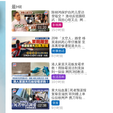
最Hit
陈锦鸿保护自闭儿受访
变嗌交？ 激动反驳颜联
武：我担心咁又点 网民
批主持咄咄逼人
影视圈
01:20
15小时前
20年「太空人」婚变 移
英港妈死心带仔搬屋 至
亲离世惨遭留港夫出轨
背叛 苦叹终看透对方留
时事热话
港「真相」｜Juicy叮
8小时前
港人家居天花板发霉求
救！用除霉清洁剂竟抹
到一挞挞 网民3招教清洁
+保养 本地油漆品牌曾提
生活百科
醒勿用1物防变色
10小时前
黄大仙血案│死者预谋报
复噪音滋扰 听到楼上单
位拉铁闸声 携刀等䢂伏
击伤者
突发
02:38
9小时前