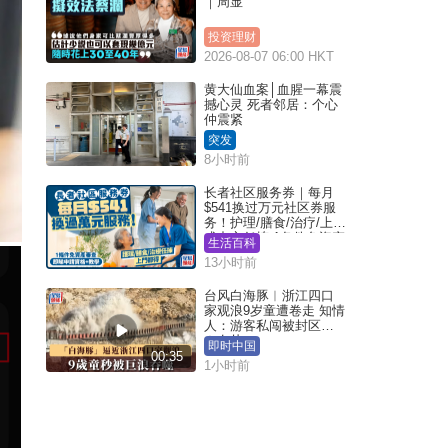
｜周显
投资理财
2026-08-07 06:00 HKT
黄大仙血案│血腥一幕震
撼心灵 死者邻居：个心
仲震紧
突发
8小时前
长者社区服务券｜每月
$541换过万元社区券服
务！护理/膳食/治疗/上门
或中心任拣 1条件免资产
生活百科
审查（附申请资格及教
13小时前
学）
台风白海豚︱浙江四口
家观浪9岁童遭卷走 知情
人：游客私闯被封区域
︱有片
即时中国
00:35
1小时前