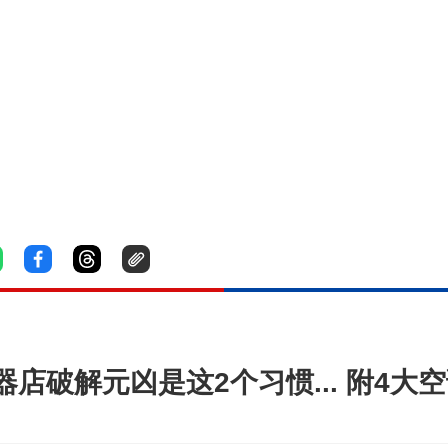
店破解元凶是这2个习惯... 附4大