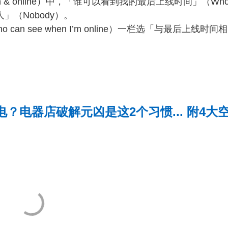
n & online）中，「谁可以看到我的最后上线时间」（Wh
有人」（Nobody）。
n see when I’m online）一栏选「与最后上线时间相
？电器店破解元凶是这2个习惯... 附4大