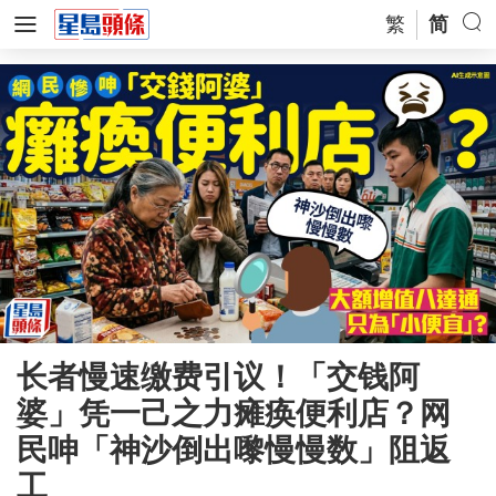
繁
简
长者慢速缴费引议！「交钱阿
婆」凭一己之力瘫痪便利店？网
民呻「神沙倒出嚟慢慢数」阻返
工