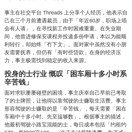
事主在社交平台 Threads 上分享个人经历，他表示自
己在三个月前遭遇裁员，由于「年近60岁，职场上唔
会有人请」，在寻找新工作时困难重重。在失业期
间，他曾进修保安课程并投递多份申请，本以为能顺
利转行，却始终「冇下文」。面对家中虽然没有小朋
友需要抚养，但仍有「有时些贷款」在身的经济压
力，事主极需找到稳定的收入来源。
投身的士行业 慨叹「困车厢十多小时系
辛苦钱」
面对求职屡屡碰壁的困境，事主庆幸自己早前已考取
了的士牌照，让他得以靠驾驶的士赚取生活费。事主
形容驾驶的士赚取的是「辛苦钱」，每天需要「困在
车厢中十多小时。先至揾够数」。根据事主的描述，
他最初驾驶小路宝混能的士，每日成本包括「约租约