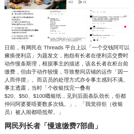
日前，有网民在 Threads 平台上以「一个交钱阿可以
瘫痪便利店」为题发文，抱怨有长者在便利店交费时
动作慢条斯理，根据事主的描述，该名长者在柜台前
缴费，但由于动作较慢，导致整间店铺的运作「因一
人而停摆」。而店员的处理方式亦令事主感到不满。
事主透露，当时「个收银找完一叠有
$20、$50、$100嘅银纸，见到后面条队劲长，佢都
仲问阿婆要唔要数多次钱。」、「我觉得佢（收银
员）被人闹都唔抵帮。」
网民列长者「慢速缴费7部曲」