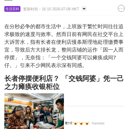
更新时间：16:10 2026-07-08 HKT
生活百科
在分秒必争的都市生活中，上班族于繁忙时间往往追
求极致的速度与效率。然而日前有网民在社交平台上
大诉苦水，指有长者在便利店慢条斯理地处理缴费事
宜，导致后方大排长龙，整间店铺的运作「因一人而
停摆」，无奈指：「一个交钱阿婆可以瘫痪成间7
仔。」引来不少网民表示深有同感。
长者停摆便利店？ 「交钱阿婆」凭一己
之力瘫痪收银柜位