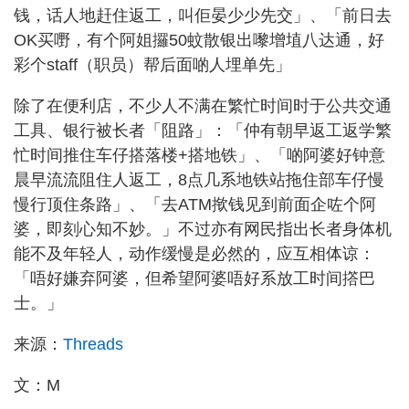
钱，话人地赶住返工，叫佢晏少少先交」、「前日去
OK买嘢，有个阿姐攞50蚊散银出嚟增埴八达通，好
彩个staff（职员）帮后面啲人埋单先」
除了在便利店，不少人不满在繁忙时间时于公共交通
工具、银行被长者「阻路」：「仲有朝早返工返学繁
忙时间推住车仔搭落楼+搭地铁」、「啲阿婆好钟意
晨早流流阻住人返工，8点几系地铁站拖住部车仔慢
慢行顶住条路」、「去ATM揿钱见到前面企咗个阿
婆，即刻心知不妙。」不过亦有网民指出长者身体机
能不及年轻人，动作缓慢是必然的，应互相体谅：
「唔好嫌弃阿婆，但希望阿婆唔好系放工时间撘巴
士。」
来源：
Threads
文：M