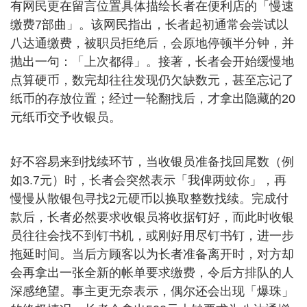
有网民更在留言位置具体描绘长者在便利店的「慢速
缴费7部曲」。该网民指出，长者起初通常会尝试以
八达通缴费，被职员拒绝后，会原地停顿半分钟，并
抛出一句：「上次都得」。接著，长者会开始缓慢地
点算硬币，数完却往往发现仍欠缺数元，甚至忘记了
纸币的存放位置；经过一轮翻找后，才拿出隐藏的20
元纸币交予收银员。
好不容易来到找续环节，当收银员准备找回尾数（例
如3.7元）时，长者会突然表示「我俾两蚊你」，再
慢慢从散银包寻找2元硬币以换取整数找续。完成付
款后，长者必然要求收银员将收据钉好，而此时收银
员往往会找不到钉书机，或刚好用尽钉书钉，进一步
拖延时间。当后方顾客以为长者准备离开时，对方却
会再拿出一张全新的帐单要求缴费，令后方排队的人
深感绝望。事主更无奈表示，偶尔还会出现「爆珠」