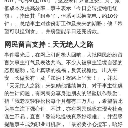
570，气约80至100」，这还未计算隧道费。为了减
低成本及提高效率，事主表示「今日会转揸纯电红
旗」，指出其「租金平，但系可以换充电，约10分
钟」。总结事主对这份新工作及未来的期盼：他「希
望可以揾到食」，并盼望能早日还完贷款。
网民留言支持：天无绝人之路
事件曝光后，在网上引起极大回响，大批网民纷纷留
言为事主打气及表达共鸣。不少人被事主逆境自强的
态度感动，送上真挚的祝福，反复祝愿他「出入平
安，长做长有」及「加油！祝路上平安！」，并以
「天无绝人之路」来勉励他继续努力。对于事主忧虑
的生计问题，有网民分享身边朋友的经验以作鼓励，
指「我老友轻轻松松每个月都有三万几」，希望借此
为事主注下强心针。不过，亦有网民感叹在现今社会
谋生不易，直言「香港地揾钱真系好艰难」，并温馨
提醒事主成为职业司机后，「最紧要小心揸车，唔好