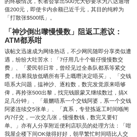
的终极情况，长者会拿出500元大钞要求为八达通增
值200元，即使卡内余额已近千元，其目的纯粹为
「打散张$500纸」。
「神沙倒出嚟慢慢数」阻返工惹议：
ATM都系咁
该帖文迅速成为网络热话，不少网民随即分享类似遭
遇，纷纷大吐苦水：「7仔用几十个银仔慢慢数交
费」、「爱民邨日常，曾经见过全条队都系等紧交
费，结果我放低晒所有手上嘅嘢决定唔买」、「交钱
唔系大问题，揾神沙、逐粒数，数完发觉原来唔够
俾，再拎张500出黎，找完钱眼蒙又继续数过，搞X
足几分钟」、「最嬲唔系一个交钱阿婆，系一个交钱
阿婆连续交5张单」、「真系，专登拣返工时间喺闸
内7仔交，一次交几张，慢慢数钱，数完又要钉
单。」亦有人分享附近便利店职员的处理方法：「咁
我屋企楼下间OK做得好好，朝早繁忙时间唔比人交