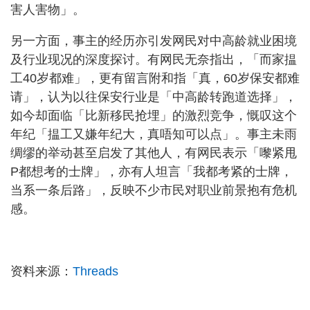
害人害物」。
另一方面，事主的经历亦引发网民对中高龄就业困境
及行业现况的深度探讨。有网民无奈指出，「而家揾
工40岁都难」，更有留言附和指「真，60岁保安都难
请」，认为以往保安行业是「中高龄转跑道选择」，
如今却面临「比新移民抢埋」的激烈竞争，慨叹这个
年纪「揾工又嫌年纪大，真唔知可以点」。事主未雨
绸缪的举动甚至启发了其他人，有网民表示「嚟紧甩
P都想考的士牌」，亦有人坦言「我都考紧的士牌，
当系一条后路」，反映不少市民对职业前景抱有危机
感。
资料来源：
Threads