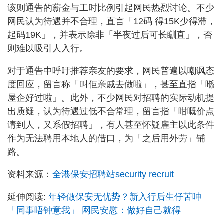
该则通告的薪金与工时比例引起网民热烈讨论。不少
网民认为待遇并不合理，直言「12码 得15K少得滞，
起码19K」，并表示除非「半夜过后可长瞓直」，否
则难以吸引人入行。
对于通告中呼吁推荐亲友的要求，网民普遍以嘲讽态
度回应，留言称「叫佢亲戚去做啦」，甚至直指「喺
屋企好过啦」。此外，不少网民对招聘的实际动机提
出质疑，认为待遇过低不合常理，留言指「咁嘅价点
请到人，又系假招聘」，有人甚至怀疑雇主以此条件
作为无法聘用本地人的借口，为「之后用外劳」铺
路。
资料来源：
全港保安招聘站security recruit
延伸阅读:
年轻做保安无优势？新入行后生仔苦呻
「同事唔钟意我」 网民安慰：做好自己就得