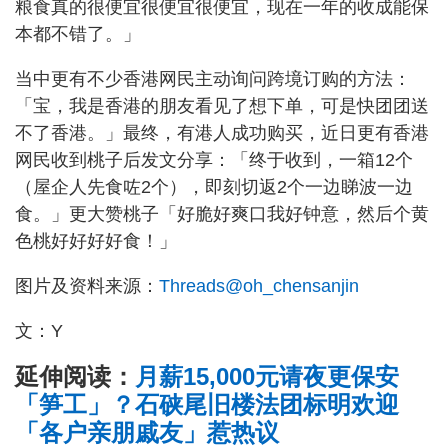
粮食真的很便宜很便宜很便宜，现在一年的收成能保
本都不错了。」
当中更有不少香港网民主动询问跨境订购的方法：
「宝，我是香港的朋友看见了想下单，可是快团团送
不了香港。」最终，有港人成功购买，近日更有香港
网民收到桃子后发文分享：「终于收到，一箱12个
（屋企人先食咗2个），即刻切返2个一边睇波一边
食。」更大赞桃子「好脆好爽口我好钟意，然后个黄
色桃好好好好食！」
图片及资料来源：
Threads@oh_chensanjin
文：Y
延伸阅读：
月薪15,000元请夜更保安
「笋工」？石硖尾旧楼法团标明欢迎
「各户亲朋戚友」惹热议