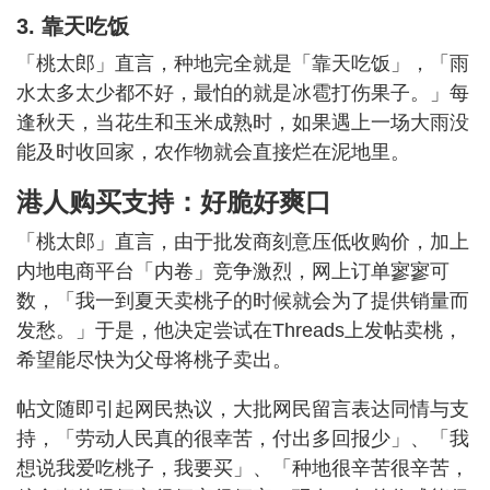
3. 靠天吃饭
「桃太郎」直言，种地完全就是「靠天吃饭」，「雨
水太多太少都不好，最怕的就是冰雹打伤果子。」每
逢秋天，当花生和玉米成熟时，如果遇上一场大雨没
能及时收回家，农作物就会直接烂在泥地里。
港人购买支持：好脆好爽口
「桃太郎」直言，由于批发商刻意压低收购价，加上
内地电商平台「内卷」竞争激烈，网上订单寥寥可
数，「我一到夏天卖桃子的时候就会为了提供销量而
发愁。」于是，他决定尝试在Threads上发帖卖桃，
希望能尽快为父母将桃子卖出。
帖文随即引起网民热议，大批网民留言表达同情与支
持，「劳动人民真的很幸苦，付出多回报少」、「我
想说我爱吃桃子，我要买」、「种地很辛苦很辛苦，