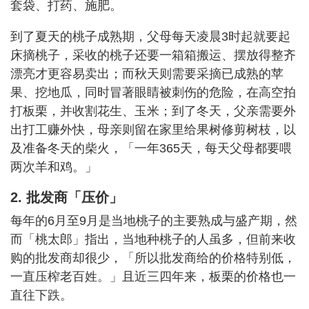
套袋、打药、施肥。
到了夏天的桃子成熟期，父母每天凌晨3时起就要起
床摘桃子，采收的桃子还要一箱箱搬运、摆放得整齐
漂亮才更容易卖出；而秋天则需要采摘已成熟的苹
果、挖地瓜，同时冒著眼睛被刺伤的危险，在高空拍
打板栗，并收割花生、玉米；到了冬天，父亲需要外
出打工赚外快，母亲则留在家里给果树修剪树枝，以
及准备冬天的柴火，「一年365天，每天父母都要喂
两次羊和鸡。」
2. 批发商「压价」
每年的6月至9月是当地桃子的主要熟成与盛产期，然
而「桃太郎」指出，当地种桃子的人虽多，但前来收
购的批发商却很少，「所以批发商给的价格特别低，
一直压榨老百姓。」且近三四年来，板栗的价格也一
直往下跌。