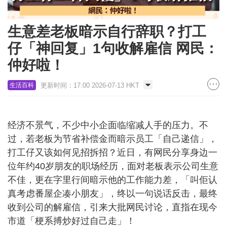
生意差老板暗示自行辞职？打工
仔「神回复」1句收解雇信 网民：
仲好啦！
更新时间：17:00 2026-07-13 HKT
生活百科
经济不景气，不少中小企面临缩减人手的压力。不
过，若老板为节省补偿金而暗示员工「自己递信」，
打工仔又该如何见招拆招？近日，有网民分享身边一
位年约40岁朋友的职场经历，面对老板表示公司生意
不佳，更在字里行间暗示他的工作能力差，「
叫佢认
真考虑番屋企凑小朋友」，终以一句说话反击，最终
收到公司的解雇信，引来大批网民讨论，直指在现今
市道「梗系搏炒好过自己走」！