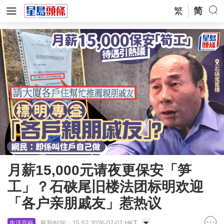
繁
简
月薪15,000元请夜更保安「笋
工」？石硖尾旧楼法团标明欢迎
「各户亲朋戚友」惹热议
更新时间：15:52 2026-07-07 HKT
生活百科