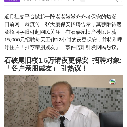
近月社交平台掀起一阵老老嫩嫩齐齐考保安的热潮。
日前网上就流传一张大厦保安招聘告示，其薪酬待遇
及招聘字眼引起网民关注。有石硖尾旧洋楼以月薪
15,000元招聘每天工作12小时的夜更保安，并特别呼
吁住户「推荐亲朋戚友」，事件随即引发网民热议。
石硖尾旧楼1.5万请夜更保安 招聘对象:
「各户亲朋戚友」 引热议！