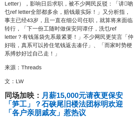
Letter），影响日后求职，被不少网民反驳：「讲𠮶啲
乜ref letter全部都多余，赔钱最实际！」又分析指，
事主已经43岁，且一直在细公司任职，就算将来面临
转行，「下一份工随时做保安同谭仔，洗乜ref
letter？有钱落袋先系最紧要！」不少网民更笑言「仲
好啦，真系可以拎住笔钱返去凑仔」、「而家时势梗
系搏炒好过自己走！」
来源：Threads
文：LW
同场加映：
月薪15,000元请夜更保安
「笋工」？石硖尾旧楼法团标明欢迎
「各户亲朋戚友」惹热议