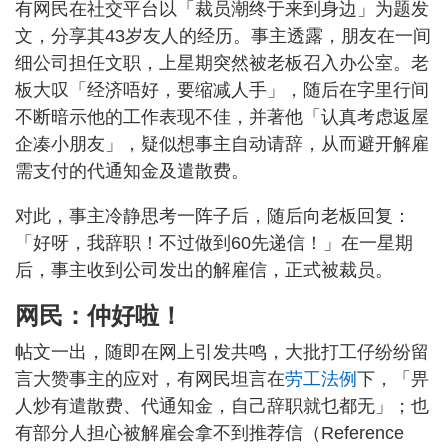
有网民在社交平台以「裁员潮终于来到身边」为题发
文，分享其43岁友人的经历。事主透露，朋友在一间
细公司担任文职，上星期突然被老板召入办公室。老
板大叹「经济唔好，要缩减人手」，随后在字里行间
不断暗示他的工作表现不佳，并著他「认真考虑返屋
企凑小朋友」，疑似想事主自动请辞，从而避开解雇
需支付的代通知金及遣散费。
对此，事主冷静思考一阵子后，随后向老板回复：
「好呀，我辞职！不过做到60先递信！」在一星期
后，事主收到公司发出的解雇信，正式被裁员。
网民：仲好啦！
帖文一出，随即在网上引发共鸣，大批打工仔纷纷留
言大赞事主的应对，有网民坦言在
劳工法例
下，「畀
人炒有遣散费、代通知金，自己辞职就乜都无」；也
有部分人担心被解雇会拿不到推荐信（Reference