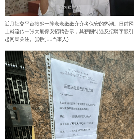
近月社交平台掀起一阵老老嫩嫩齐齐考保安的热潮。日前网
上就流传一张大厦保安招聘告示，其薪酬待遇及招聘字眼引
起网民关注。(剧照 非当事人)