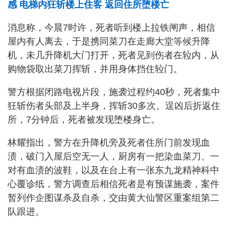
感 电梯内狂斩楼上住客 返回住所堕楼亡
消息称，今晨7时许，死者听到楼上拉铁闸声，相信
屋内有人离去，于是携同菜刀在走廊大堂等候升降
机，未几升降机大门打开，死者见到伤者在䢂内，从
购物袋取出菜刀挥斩，并用身体挡住䢂门。
警方根据闭路电视片段，施袭过程约40秒，死者集中
狂斩伤者头部及上半身，挥斩30多次。逞凶后折返住
所，7分钟后，死者被发现堕楼身亡。
林耀指出，警方在升降机旁及死者住所门前发现血
渍，破门入屋后空无一人，厨房有一把染血菜刀、一
对有血渍的波鞋，以及在台上有一张东九龙精神科中
心覆诊纸，警方调查后相信死者是有预谋施袭，案件
暂列作企图谋杀及自杀，交由黄大仙警区重案组第二
队跟进。