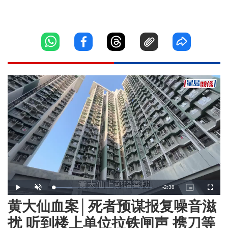
Remaining
-
2:38
Loaded
:
Play
Unmute
Picture-
Fullscr
18.98%
in-
Picture
黄大仙血案│死者预谋报复噪音滋
Time
扰 听到楼上单位拉铁闸声 携刀等