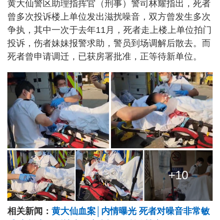
黄大仙警区助理指挥官（刑事）警司林耀指出，死者
曾多次投诉楼上单位发出滋扰噪音，双方曾发生多次
争执，其中一次于去年11月，死者走上楼上单位拍门
投诉，伤者妹妹报警求助，警员到场调解后散去。而
死者曾申请调迁，已获房署批准，正等待新单位。
+10
相关新闻：
黄大仙血案│内情曝光 死者对噪音非常敏