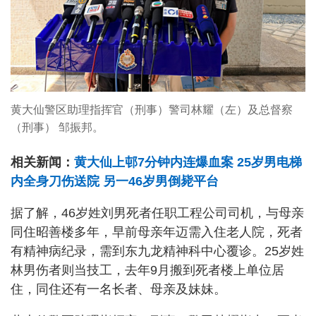
黄大仙警区助理指挥官（刑事）警司林耀（左）及总督察
（刑事） 邹振邦。
相关新闻：
黄大仙上邨7分钟内连爆血案 25岁男电梯
内全身刀伤送院 另一46岁男倒毙平台
据了解，46岁姓刘男死者任职工程公司司机，与母亲
同住昭善楼多年，早前母亲年迈需入住老人院，死者
有精神病纪录，需到东九龙精神科中心覆诊。25岁姓
林男伤者则当技工，去年9月搬到死者楼上单位居
住，同住还有一名长者、母亲及妹妹。