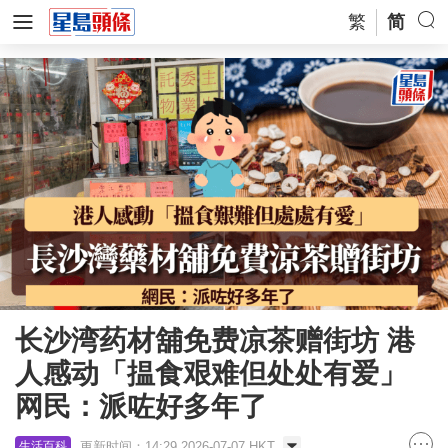
繁
简
长沙湾药材舖免费凉茶赠街坊 港
人感动「揾食艰难但处处有爱」
网民：派咗好多年了
更新时间：14:29 2026-07-07 HKT
生活百科