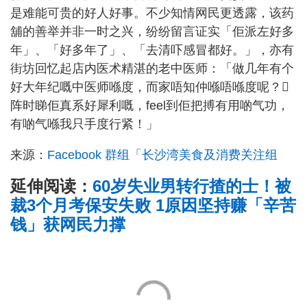
是难能可贵的好人好事。不少知情网民更透露，该药
舖的善举并非一时之兴，纷纷留言证实「佢派左好多
年」、「好多年了」、「去清吓感冒都好。」，亦有
街坊回忆起店内医术精湛的老中医师：「做几年有个
好大年纪嘅中医师喺度，而家唔知仲喺唔喺度呢？𠮶
阵时睇佢真系好犀利嘅，feel到佢把搏有用啲气功，
有啲气喺我只手度行紧！」
来源：
Facebook 群组「长沙湾美食及消费关注组
延伸阅读：
60岁失业男转行揸的士！被
裁3个月考保安失败 1原因坚持赚「辛苦
钱」获网民力撑