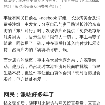
费凉茶，老板娘更坚持不收分文。（图片来源：Facebook
群组「长沙湾美食及消费关注组」）
事缘有网民日前在 Facebook 群组「长沙湾美食及消
费关注组」中发文，分享自己与妻子路过长沙湾东京
街的「东江药行」时，发现该店正提供「免费嘅凉茶
服务街坊」，告示注明「限每人一碗」。事主与妻子
随后一同饮用了一碗，并在事后打算入内付款以示支
持，然而店内的「婆婆唔肯收」钱。
面对店方的慷慨，事主在大感惊喜之余，亦深受触
动。他形容，虽然现时本港经济环境面临挑战，市民
生活不易，但这件事让他由衷体会到「现时香港揾食
艰难，但亦处处有爱」。
网民：派咗好多年了
帖文曝光后，随即引来街坊与网民留言赞赏，直言这