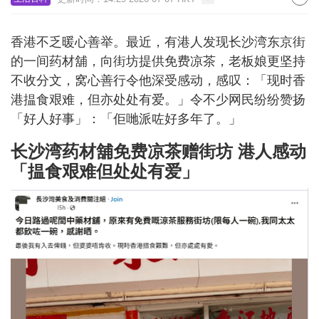
香港不乏暖心善举。最近，有港人发现长沙湾东京街
的一间药材舖，向街坊提供免费凉茶，老板娘更坚持
不收分文，窝心善行令他深受感动，感叹：「现时香
港揾食艰难，但亦处处有爱。」令不少网民纷纷赞扬
「好人好事」：「佢哋派咗好多年了。」
长沙湾药材舖免费凉茶赠街坊 港人感动
「揾食艰难但处处有爱」