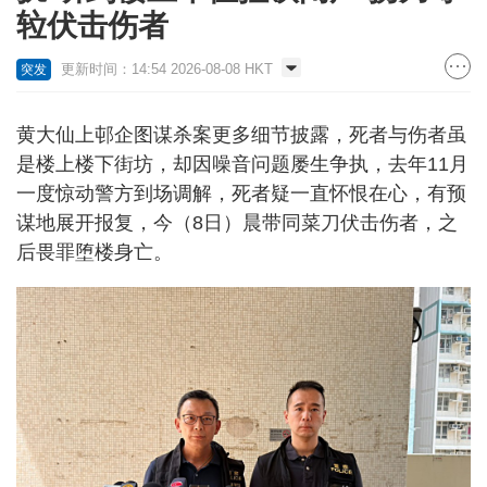
䢂伏击伤者
更新时间：14:54 2026-08-08 HKT
突发
黄大仙上邨企图谋杀案更多细节披露，死者与伤者虽
是楼上楼下街坊，却因噪音问题屡生争执，去年11月
一度惊动警方到场调解，死者疑一直怀恨在心，有预
谋地展开报复，今（8日）晨带同菜刀伏击伤者，之
后畏罪堕楼身亡。