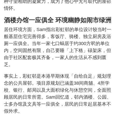
种守望相助的凝聚力，成为了他心中无可取代的屋邨
情怀。
酒楼办馆一应俱全 环境幽静如闹市绿洲
居住环境方面，Sam指出彩虹邨的单位设计较当时一
般基层住宅完善得多，客饭厅、骑楼、独立厨房及浴
厕一应俱全。当年一家七口蜗居于约300方呎的单位
内，空间固然有限，自己要睡「上下格」碌架床，但
由于社区配套极其齐备，一家人的生活从不感到匮
乏。
事实上，彩虹邨是本港早期体现「自给自足」规划理
念的公共屋邨。项目原规划已涵盖38间商舖、4所学
校、银行、邮局以及大面积绿化与休憩空间，全面照
顾居民的日常所需。Sam回忆道，邨内酒楼、公园、
士多办馆及文具等一应俱全，居民的日常起居基本不
假外求。