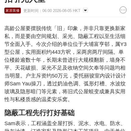
更新时间：06:00 2026-08-05 HKT
家居装修
高龄公屋要摆脱传统「旧」印象，并非只靠更换新家
私，而是要由空间规划、采光、隐蔽工程以至生活细
节全面入手。今次介绍的单位位于大埔富亨邨，属Y3
型公屋，实用面积约443方呎，采两房两厅间隔。单
位楼龄逾数十年，长期未曾进行大规模翻新，墙身不
平、天花破损、采光不足及收纳空间欠奉等问题均相
当明显。户主斥资约50万元，委托丽骏室内设计设计
师Sam Yau操刀，透过奶油色调、弧形灯槽、水波纹
玻璃及隐形暗门等元素，将旧式公屋蜕变成兼具实用
性与私楼质感的温柔安乐窝。
隐蔽工程先行打好基础
Sam表示，工程涵盖全屋打拆、泥水、水电、防水、