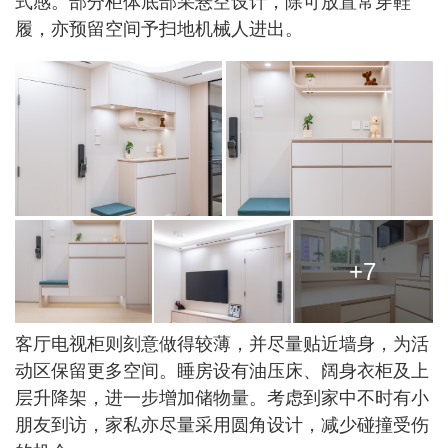
式感。部分柜体底部采悬空设计，除可放置常穿鞋
履，亦预留空间予扫地机械人进出。
+7
客厅电视柜则刻意做得较薄，并尽量贴近墙身，为活
动区保留更多空间。睡房设有油压床、阔身衣柜及上
层升降架，进一步增加储物量。考虑到家中不时有小
朋友到访，家私亦尽量采用圆角设计，减少碰撞受伤