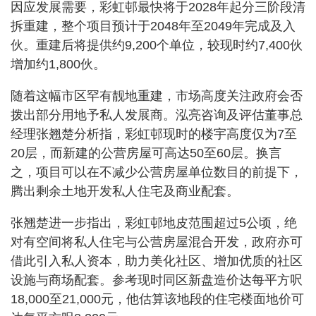
因应发展需要，彩虹邨最快将于2028年起分三阶段清
拆重建，整个项目预计于2048年至2049年完成及入
伙。重建后将提供约9,200个单位，较现时约7,400伙
增加约1,800伙。
随着这幅市区罕有靓地重建，市场高度关注政府会否
拨出部分用地予私人发展商。泓亮咨询及评估董事总
经理张翘楚分析指，彩虹邨现时的楼宇高度仅为7至
20层，而新建的公营房屋可高达50至60层。换言
之，项目可以在不减少公营房屋单位数目的前提下，
腾出剩余土地开发私人住宅及商业配套。
张翘楚进一步指出，彩虹邨地皮范围超过5公顷，绝
对有空间将私人住宅与公营房屋混合开发，政府亦可
借此引入私人资本，助力美化社区、增加优质的社区
设施与商场配套。参考现时同区新盘造价达每平方呎
18,000至21,000元，他估算该地段的住宅楼面地价可