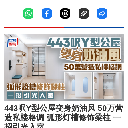
443呎Y型公屋变身奶油风 50万营
造私楼格调 弧形灯槽修饰梁柱 一
招引光入室