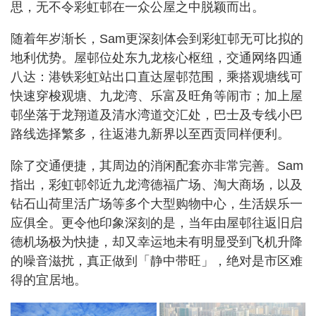
思，无不令彩虹邨在一众公屋之中脱颖而出。
随着年岁渐长，Sam更深刻体会到彩虹邨无可比拟的
地利优势。屋邨位处东九龙核心枢纽，交通网络四通
八达：港铁彩虹站出口直达屋邨范围，乘搭观塘线可
快速穿梭观塘、九龙湾、乐富及旺角等闹市；加上屋
邨坐落于龙翔道及清水湾道交汇处，巴士及专线小巴
路线选择繁多，往返港九新界以至西贡同样便利。
除了交通便捷，其周边的消闲配套亦非常完善。Sam
指出，彩虹邨邻近九龙湾德福广场、淘大商场，以及
钻石山荷里活广场等多个大型购物中心，生活娱乐一
应俱全。更令他印象深刻的是，当年由屋邨往返旧启
德机场极为快捷，却又幸运地未有明显受到飞机升降
的噪音滋扰，真正做到「静中带旺」，绝对是市区难
得的宜居地。