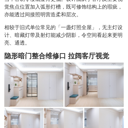
觉焦点位置加入弧形灯槽，既可修饰结构上的瑕疵，
亦能透过间接照明营造柔和层次。
相较于旧式单位常见的「一盏灯照全屋」，无主灯设
计、暗藏灯带及射灯能减少阴影，令空间看起来更明
亮、通透。
隐形暗门整合维修口 拉阔客厅视觉