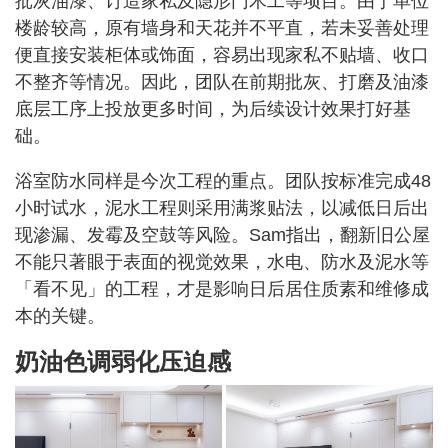
批灰油漆、订造家私及隐形门木工等项目。由于单位
楼龄较高，原有墙身和天花并不平直，若未妥善处理
便直接安装柜体或饰面，容易出现家私不贴墙、收口
不整齐等情况。因此，团队在前期批灰、打磨及油漆
底层工序上投放更多时间，为后续设计效果打好基
础。
浴室防水同样是今次工程的重点。团队按标准完成48
小时试水，泥水工程则采用满浆贴法，以减低日后出
现渗漏、发霉及空鼓等风险。Sam指出，翻新旧公屋
不能只著眼于表面的视觉效果，水电、防水及泥水等
「看不见」的工程，才是影响日后居住质素和维修成
本的关键。
奶油色调弱化压迫感