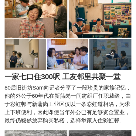
+4
一家七口住300呎 工友邻里共聚一堂
80后旧街坊Sam向记者分享了一段珍贵的家族记忆，
他的外公于60年代在新蒲岗一间纺织厂任职裁缝，由
于彩虹邨与新蒲岗工业区仅以一条彩虹道相隔，为求
上下班便利，因此即使当年外公已有足够资金置业，
最终仍毅然放弃购买私楼，选择举家入住彩虹邨。