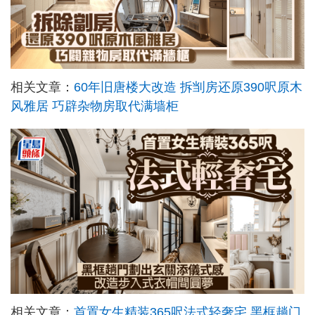
相关文章：
60年旧唐楼大改造 拆㓥房还原390呎原木
风雅居 巧辟杂物房取代满墙柜
相关文章：
首置女生精装365呎法式轻奢宅 黑框趟门