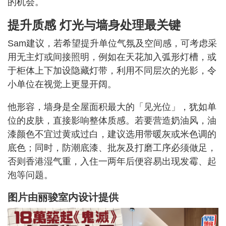
的机会。
提升质感 灯光与墙身处理最关键
Sam建议，若希望提升单位气氛及空间感，可考虑采
用无主灯或间接照明，例如在天花加入弧形灯槽，或
于柜体上下加设隐藏灯带，利用不同层次的光影，令
小单位在视觉上更显开阔。
他形容，墙身是全屋面积最大的「见光位」，犹如单
位的皮肤，直接影响整体质感。若要营造奶油风，油
漆颜色不宜过黄或过白，建议选用带暖灰或米色调的
底色；同时，防潮底漆、批灰及打磨工序必须做足，
否则香港湿气重，入住一两年后便容易出现发霉、起
泡等问题。
图片由
丽骏室内设计
提供