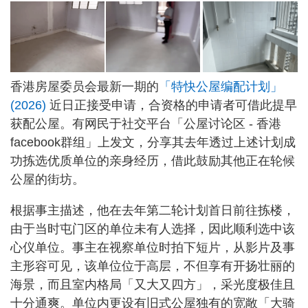
香港房屋委员会最新一期的
「特快公屋编配计划」
(2026)
近日正接受申请，合资格的申请者可借此提早
获配公屋。有网民于社交平台「公屋讨论区 - 香港
facebook群组」上发文，分享其去年透过上述计划成
功拣选优质单位的亲身经历，借此鼓励其他正在轮候
公屋的街坊。
根据事主描述，他在去年第二轮计划首日前往拣楼，
由于当时屯门区的单位未有人选择，因此顺利选中该
心仪单位。事主在视察单位时拍下短片，从影片及事
主形容可见，该单位位于高层，不但享有开扬壮丽的
海景，而且室内格局「又大又四方」，采光度极佳且
十分通爽。单位内更设有旧式公屋独有的宽敞「大骑