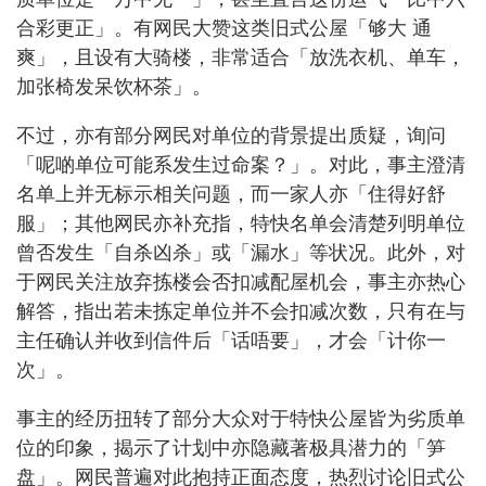
合彩更正」。有网民大赞这类旧式公屋「够大 通
爽」，且设有大骑楼，非常适合「放洗衣机、单车，
加张椅发呆饮杯茶」。
不过，亦有部分网民对单位的背景提出质疑，询问
「呢啲单位可能系发生过命案？」。对此，事主澄清
名单上并无标示相关问题，而一家人亦「住得好舒
服」；其他网民亦补充指，特快名单会清楚列明单位
曾否发生「自杀凶杀」或「漏水」等状况。此外，对
于网民关注放弃拣楼会否扣减配屋机会，事主亦热心
解答，指出若未拣定单位并不会扣减次数，只有在与
主任确认并收到信件后「话唔要」，才会「计你一
次」。
事主的经历扭转了部分大众对于特快公屋皆为劣质单
位的印象，揭示了计划中亦隐藏著极具潜力的「笋
盘」。网民普遍对此抱持正面态度，热烈讨论旧式公