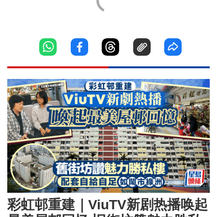
彩虹邨重建｜ViuTV新剧热播唤起