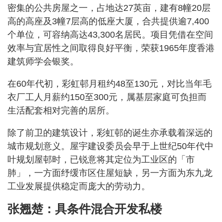
密集的公共房屋之一，占地达27英亩，建有8幢20层
高的高座及3幢7层高的低座大厦，合共提供逾7,400
个单位，可容纳高达43,300名居民。项目凭借在空间
效率与宜居性之间取得良好平衡，荣获1965年度香港
建筑师学会银奖。
在60年代初，彩虹邨月租约48至130元，对比当年毛
衣厂工人月薪约150至300元，属基层家庭可负担而
生活配套相对完善的居所。
除了前卫的建筑设计，彩虹邨的诞生亦承载着深远的
城市规划意义。屋宇建设委员会早于上世纪50年代中
叶规划屋邨时，已锐意将其定位为工业区的「市
肺」，一方面纾缓市区住屋短缺，另一方面为东九龙
工业发展提供稳定而庞大的劳动力。
张翘楚：具条件混合开发私楼