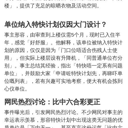
楼」，提供了充足的晾晒衣物及活动空间。
单位纳入特快计划仅因大门设计？
事主形容，由审查到上楼仅需5个月，现时已入住半
年，感觉「好舒服」。他解释，该单位被纳入特快计
划的原因，仅仅是因为「门口位唔适合伤残人士使
用」，但实际上楼层设有升降机，「同普通单位冇分
别」。事主总结其经验，指出「特快唔一定系有问题
单位」，并鼓励大家「申请咗特快计划先，再睇吓单
位嘅列表」，若有兴趣可实地考察，便大有机会拣到
心仪单位。
网民热烈讨论：比中六合彩更正
事件曝光后，引发网民热烈讨论。不少网民对事主的
幸运表示羡慕，形容特快计划中出现这类无问题的优
质单位是「万中无一」，甚至直言这份运气「比中六