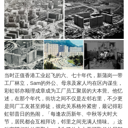
+7
当时正值香港工业起飞的六、七十年代，新蒲岗一带
工厂林立，Sam的外公、母亲及家人均在区内谋生，
彩虹邨亦顺理成章成为工厂员工聚居的大本营。他忆
述，在那个年代，街坊之间不仅是左邻右里，不少更
是同厂工友甚至师徒，彼此关系格外紧密，最记得彩
虹邨昔日的热闹，「每逢农历新年、中秋等大时大
节，居民都会互相拜访，邻里之间充满人情味。」这