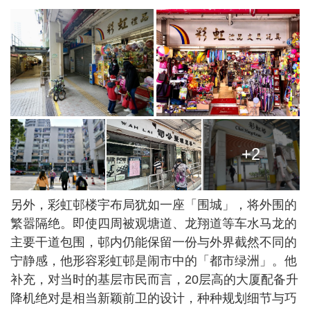
+2
另外，彩虹邨楼宇布局犹如一座「围城」，将外围的
繁嚣隔绝。即使四周被观塘道、龙翔道等车水马龙的
主要干道包围，邨内仍能保留一份与外界截然不同的
宁静感，他形容彩虹邨是闹市中的「都市绿洲」。他
补充，对当时的基层市民而言，20层高的大厦配备升
降机绝对是相当新颖前卫的设计，种种规划细节与巧