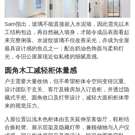
Sam指出，玻璃不能直接嵌入水泥墙，因此需先以木
工结构包边，再自然融入墙身，才能令成品表面看起
来完整俐落。水波纹玻璃不但改善采光，亦成为全屋
最具设计感的焦点之一；配合奶油色饰面与柔和灯
光，令旧公屋展现近似私楼的细腻质感。
圆角木工减轻柜体量感
户主需要大量收纳，但不希望柜体令空间变得沉重。
设计团队于玄关、客厅及睡房加入订造柜，并透过隐
藏式手把、圆角收口及灯带设计，减轻大面积柜体带
来的视觉压力。
入屋位置以浅木色柜体由玄关延伸至客饭厅，鞋柜结
合换鞋凳、展示层架及隐藏灯带，兼顾储物与入户仪