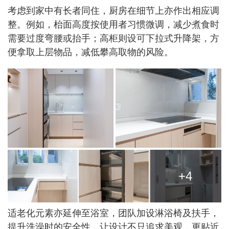
考虑到家中有长者同住，厨房在细节上亦作出相应调
整。例如，枱面高度按使用者习惯微调，减少煮食时
需要过度弯腰或抬手；高柜则设可下拉式升降架，方
便拿取上层物品，减低攀高取物的风险。
+4
适老化元素亦延伸至浴室，团队加设淋浴椅及扶手，
提升洗澡时的安全性，让设计不只追求美观，更贴近