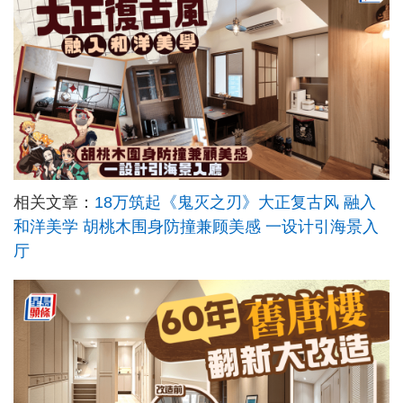
相关文章：
18万筑起《鬼灭之刃》大正复古风 融入
和洋美学 胡桃木围身防撞兼顾美感 一设计引海景入
厅