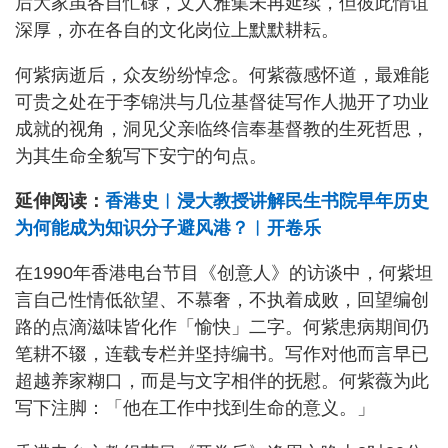
后大家虽各自忙碌，文人雅集未再延续，但彼此情谊
深厚，亦在各自的文化岗位上默默耕耘。
何紫病逝后，众友纷纷悼念。何紫薇感怀道，最难能
可贵之处在于李锦洪与几位基督徒写作人抛开了功业
成就的视角，洞见父亲临终信奉基督教的生死哲思，
为其生命全貌写下安宁的句点。
延伸阅读：
香港史︱浸大教授讲解民生书院早年历史
为何能成为知识分子避风港？︱开卷乐
在1990年香港电台节目《创意人》的访谈中，何紫坦
言自己性情低欲望、不慕奢，不执着成败，回望编创
路的点滴滋味皆化作「愉快」二字。何紫患病期间仍
笔耕不辍，连载专栏并坚持编书。写作对他而言早已
超越养家糊口，而是与文字相伴的抚慰。何紫薇为此
写下注脚：「他在工作中找到生命的意义。」