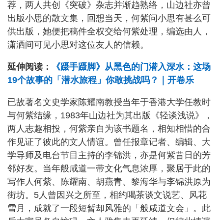
荐，两人共创《突破》杂志并渐趋熟络，山边社亦曾
出版小思的散文集，回想当天，何紫问小思有甚么可
供出版，她便把稿件全权交给何紫处理，编选由人，
潇洒间可见小思对这位友人的信赖。
延伸阅读：
《蹑手蹑脚》从黑色的门潜入深水：这场
19个故事的「潜水旅程」你敢挑战吗？｜开卷乐
已故著名文史学家陈耀南教授当年于香港大学任教时
与何紫结缘，1983年山边社为其出版《轻谈浅说》，
两人志趣相投，何紫亲自为该书题名，相知相惜的合
作见证了彼此的文人情谊。曾任报章记者、编辑、大
学导师及电台节目主持的李锦洪，亦是何紫昔日的芳
邻好友。当年般咸道一带文化气息浓厚，聚居于此的
写作人何紫、陈耀南、胡燕青、黎海华与李锦洪原为
街坊。5人曾因兴之所至，相约喝茶谈文说艺、风花
雪月，成就了一段短暂却风雅的「般咸道文会」。此