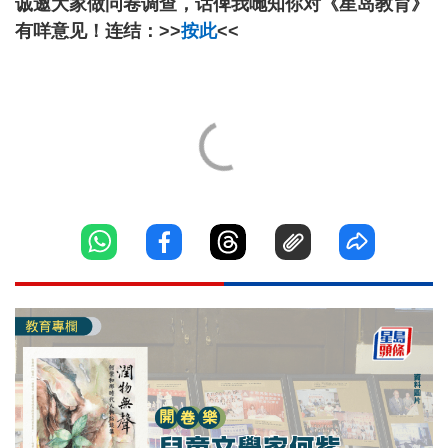
诚邀大家做问卷调查，话俾我哋知你对《星岛教育》
有咩意见！连结：>>
按此
<<