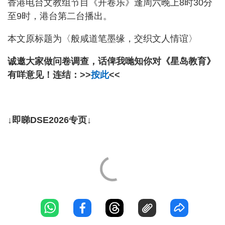
香港电台文教组节目《开卷乐》逢周六晚上8时30分
至9时，港台第二台播出。
本文原标题为〈般咸道笔墨缘，交织文人情谊〉
诚邀大家做问卷调查，话俾我哋知你对《星岛教育》
有咩意见！连结：>>
按此
<<
↓即睇DSE2026专页↓