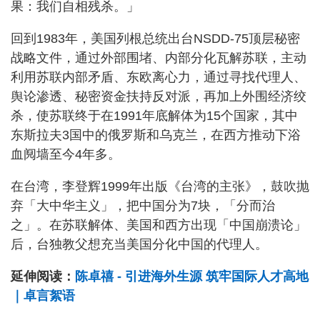
果：我们自相残杀。」
回到1983年，美国列根总统出台NSDD-75顶层秘密
战略文件，通过外部围堵、内部分化瓦解苏联，主动
利用苏联内部矛盾、东欧离心力，通过寻找代理人、
舆论渗透、秘密资金扶持反对派，再加上外围经济绞
杀，使苏联终于在1991年底解体为15个国家，其中
东斯拉夫3国中的俄罗斯和乌克兰，在西方推动下浴
血阋墙至今4年多。
在台湾，李登辉1999年出版《台湾的主张》，鼓吹抛
弃「大中华主义」，把中国分为7块，「分而治
之」。在苏联解体、美国和西方出现「中国崩溃论」
后，台独教父想充当美国分化中国的代理人。
延伸阅读：
陈卓禧 - 引进海外生源 筑牢国际人才高地
｜卓言絮语