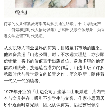
何紫的女儿何紫薇与学者马辉洪通过访谈，于《润物无声
——何紫和那时代人物访谈集》拼砌出父亲立体形象，为香
港文学史留下时代见证。
从文职转入商业世界的何紫，目睹童书市场的匮乏。
他独资营运「山边公司」时，不求远大理想，亦少顾
虑销量，将书的价值置于出版首位。身兼多职的他凭
借独到眼光，挑选蕴含潜力的作品。山边出版了许多
承载时代与教学意义的长青之作，历久弥新，陪伴着
一代又一代的读者。
1975年开业的「山边公司」坐落半山般咸道，店内书
本与文具并存，吸引不少学生与文客。作家小思因居
所邻近而时常光顾，因此认识何紫。后经苏恩佩引