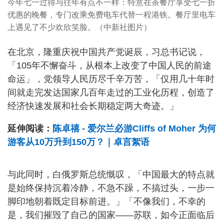
今年七一过得与往年有点不一样：特意在茶餐厅享受七一折
优惠的晚餐，专门改乘免费电车代替一程港铁。餐厅里电车
上遇见了不少欢欣笑脸。（中新社图片）
在北京，隆重庆祝中国共产党诞辰，习总书记说，
「105年不懈奋斗，从根本上改变了中国人民的前途
命运」，党领导人民历尽千辛万苦，「仅用几十年时
间就走完发达国家几百年走过的工业化历程，创造了
经济快速发展和社会长期稳定两大奇迹。」
延伸阅读：
陈卓禧 - 爱尔兰必游Cliffs of Moher 为何
游客从10万升到150万？｜卓言絮语
与此同时，白俄罗斯总统慨叹，「中国最大的特点就
是始终保持沉着冷静，不急不躁，不搞过头，一步一
脚印地朝着既定目标前进。」「不像我们，不幸的
是，我们摧毁了自己的国家——苏联，如今正面临后