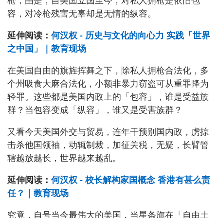
枪，由是，自美国立国至今，对私人拥枪是依旧包
容，对冷枪残害无辜却是无情的纵容。
延伸阅读：
何汉权 - 历史与文化的向心力 实践「世界
之中国」｜教育现场
在美国自由的旗旌挥舞之下，除私人拥枪合法化，多
个州吸食大麻合法化，小额非暴力窃盗可从重罪降为
轻罪。这些都是美国内政上的「包容」，谁是受益族
群？当包容变成「纵容」，谁又是受害族群？
又看今天美国外交与贸易，连年干预别国内政，虏掠
击杀他国领袖，动辄制裁，加征关税，无疑，长臂管
辖越放越长，世界越来越乱。
延伸阅读：
何汉权 - 校长解构家国概念 香港有甚么责
任？｜教育现场
究竟，自号当今最伟大的美国，当星条旗在「自由土