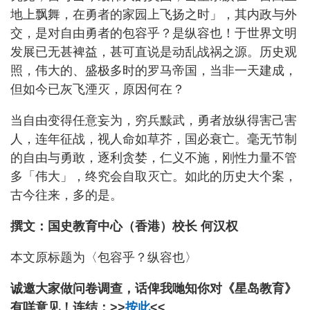
地上飘舞，在勇者的家园上飞扬之时」，其内政与外
交，是对自由勇者的包容乎？是纵容也！于世界文明
发展已无甚裨益，甚可直说是动乱战祸之源。历史观
照，伟大的、盛极多时的罗马帝国，当非一天建成，
但如今已灰飞湮灭，原因何在？
当自由变得任意妄为，穷兵黩武，勇者放纵得害己害
人，连年征战，视人命如草芥，国必衰亡。毫无节制
的自由与勇敢，逐利贪婪，仁义不施，刚性力量不管
多「伟大」，终究会自取灭亡。如此的历史大个案，
古今往来，多的是。
撰文：国史教育中心（香港）校长 何汉权
本文原标题为〈包容乎？纵容也〉
诚邀大家做问卷调查，话俾我哋知你对《星岛教育》
有咩意见！连结：>>
按此
<<