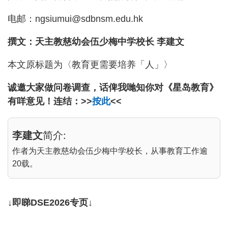
电邮：
ngsiumui@sdbnsm.edu.hk
撰文：天主教慈幼会伍少梅中学校长 李建文
本文原标题为〈教育更需要培养「人」〉
诚邀大家做问卷调查，话俾我哋知你对《星岛教育》
有咩意见！连结：>>
按此
<<
李建文
简介:
作者为天主教慈幼会伍少梅中学校长，从事教育工作逾
20载。
↓即睇DSE2026专页↓