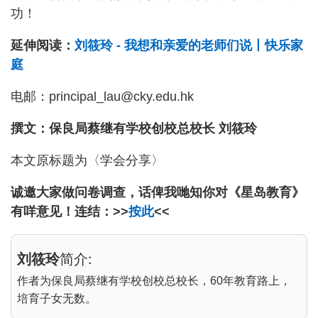
功！
延伸阅读：
刘筱玲 - 我想和亲爱的老师们说丨快乐家
庭
电邮：principal_lau@cky.edu.hk
撰文：保良局蔡继有学校创校总校长 刘筱玲
本文原标题为〈学会分享〉
诚邀大家做问卷调查，话俾我哋知你对《星岛教育》
有咩意见！连结：>>
按此
<<
刘筱玲
简介:
作者为保良局蔡继有学校创校总校长，60年教育路上，
培育子女无数。