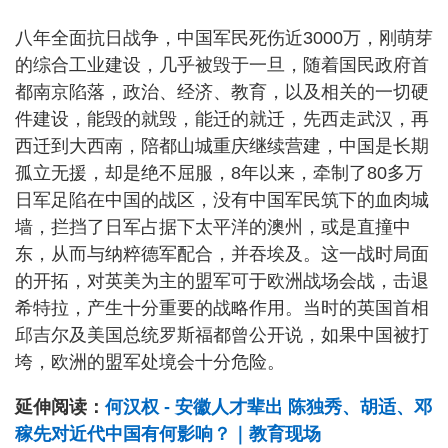
八年全面抗日战争，中国军民死伤近3000万，刚萌芽
的综合工业建设，几乎被毁于一旦，随着国民政府首
都南京陷落，政治、经济、教育，以及相关的一切硬
件建设，能毁的就毁，能迁的就迁，先西走武汉，再
西迁到大西南，陪都山城重庆继续营建，中国是长期
孤立无援，却是绝不屈服，8年以来，牵制了80多万
日军足陷在中国的战区，没有中国军民筑下的血肉城
墙，拦挡了日军占据下太平洋的澳州，或是直撞中
东，从而与纳粹德军配合，并吞埃及。这一战时局面
的开拓，对英美为主的盟军可于欧洲战场会战，击退
希特拉，产生十分重要的战略作用。当时的英国首相
邱吉尔及美国总统罗斯福都曾公开说，如果中国被打
垮，欧洲的盟军处境会十分危险。
延伸阅读：
何汉权 - 安徽人才辈出 陈独秀、胡适、邓
稼先对近代中国有何影响？｜教育现场