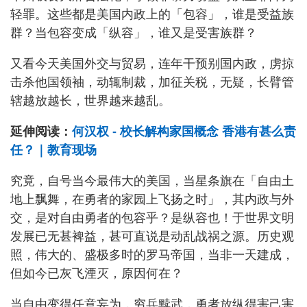
轻罪。这些都是美国内政上的「包容」，谁是受益族
群？当包容变成「纵容」，谁又是受害族群？
又看今天美国外交与贸易，连年干预别国内政，虏掠
击杀他国领袖，动辄制裁，加征关税，无疑，长臂管
辖越放越长，世界越来越乱。
延伸阅读：
何汉权 - 校长解构家国概念 香港有甚么责
任？｜教育现场
究竟，自号当今最伟大的美国，当星条旗在「自由土
地上飘舞，在勇者的家园上飞扬之时」，其内政与外
交，是对自由勇者的包容乎？是纵容也！于世界文明
发展已无甚裨益，甚可直说是动乱战祸之源。历史观
照，伟大的、盛极多时的罗马帝国，当非一天建成，
但如今已灰飞湮灭，原因何在？
当自由变得任意妄为，穷兵黩武，勇者放纵得害己害