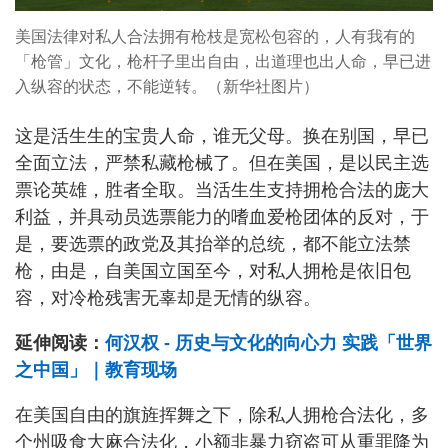
美国法律对私人合法拥有枪枝是宽松包容的，人有我有的
「枪管」文化，枪杆子里出自由，出道理也出人命，早已进
入纵容的状态，不能逆转。（新华社图片）
这是活生生的宝贵人命，谁无父母。换在别国，早已
全面立法，严禁私藏枪械了。但在美国，是以民主选
票论英雄，胜者全取。当活生生支持拥枪合法的庞大
利益，并具动员选票能力的嗜血爱枪团体的反对，于
是，要选票的政党及其抬举的总统，都不能立法禁
枪，由是，自美国立国至今，对私人拥枪是依旧包
容，对冷枪残害无辜却是无情的纵容。
延伸阅读：
何汉权 - 历史与文化的向心力 实践「世界
之中国」｜教育现场
在美国自由的旗旌挥舞之下，除私人拥枪合法化，多
个州吸食大麻合法化，小额非暴力窃盗可从重罪降为