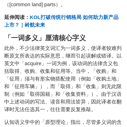
（[common land] parts）。
延伸阅读：
KOL打破传统行销格局 如何助力新产品
上市？｜岭航未来
「一词多义」厘清核心字义
此外，不少法律英文词汇为一词多义，使译者较难判
断原文所表达的实际意思，继而引起误解或错译。以
英文中「acquire」一词为例，该动词的法律含义包
括取得、收购、收集和征用等。当中，「收购」和
「征用」须与有形实物搭配使用（例如「收购土地」
和「征用车辆」），而「取得」和「收集」则无此限
制（例如「取得国籍」和「收集资料」）。由于汉语
中上述动词的写法、读音和用法皆异，因此译者在翻
译时无法任选其一，往往需要反复推敲。
认知语义学中的「原型理论」指出，尽管多义词的含