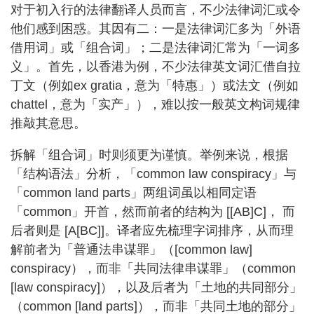
对于初入行的法律翻译人员而言，不少法律词汇或令
他们感到困惑。其因有二：一是法律词汇多为「外语
借用词」或「组合词」；二是法律词汇常为「一词多
义」。首先，以香港为例，不少法律英文词汇借自拉
丁文（例如ex gratia，意为「特惠」）或法文（例如
chattel，意为「实产」），难以按一般英文构词规律
推敲其意思。
拆解「组合词」时则须更为谨慎。举例来说，根据
「结构语法」分析，「common law conspiracy」与
「common land parts」两组词虽以相同定语
「common」开首，然而前者的结构为 [[AB]C]， 而
后者则是 [A[BC]]。译者应先梳理字词排序，从而理
解前者为「普通法串谋罪」（[common law]
conspiracy），而非「共同法律串谋罪」（common
[law conspiracy]），以及后者为「土地的共同部分」
（common [land parts]），而非「共同土地的部分」