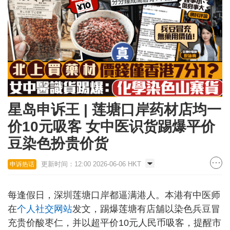
星岛申诉王 | 莲塘口岸药材店均一
价10元吸客 女中医识货踢爆平价
豆染色扮贵价货
更新时间：12:00 2026-06-06 HKT
申诉热话
每逢假日，深圳莲塘口岸都逼满港人。本港有中医师
在
个人社交网站
发文，踢爆莲塘有店舖以染色兵豆冒
充贵价酸枣仁，并以超平价10元人民币吸客，提醒市