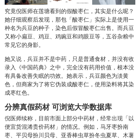
究竟倪医师在莲塘看到的假酸枣仁，其实是什么呢？
她仔细观察后发现，那包「酸枣仁」实际上是使用一
种名为兵豆的种子，染色后假冒酸枣仁出售。而兵豆
又称小扁豆、鸡豆、鸡豌豆和鸡眼豆等，五谷杂粮中
常见它的身影。
她又说，兵豆并不是中药，只是普通食材，并没有收
录入《中国药典》之中，完全没有药用价值，根本没
有具备改善失眠的功效。她表示，兵豆颜色为淡黄
色，但商家为了将它伪装成酸枣仁，使用染料将其染
成枣红色。
分辨真假药材 可浏览大学数据库
倪医师续称，目前市面上部分中药材，经常出现「以
便宜货混淆贵价药材」的情况。例如，马牙枣扮南
枣、平贝母扮川贝母、亚香棒虫草扮冬虫夏草、木薯