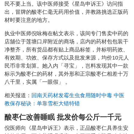
民不要上当。该中医师接受《星岛申诉王》访问指
出，冒牌的酸枣仁毫无药用价值，并教路挑选正版药
材时要注意的地方。
执业中医师倪咏梅在帖文表示，该间专门售卖中药的
店舖位于莲塘口岸附近的商场，店内的药材包包装干
净整齐，所有货品都有贴上商品标签，并标明药效、
有效期、功效、保存方式以及批发来源，均价10元人
民币非常划算。她入内「寻宝」，岂料发现其中一款
标示为酸枣仁的药材，其外形和正宗酸枣仁相差十万
八千里，实属「一眼假」 。
相关报道：
回南天药材发霉生虫食用随时中毒 中医
教保存秘诀：单靠雪柜大错特错
酸枣仁改善睡眠 批发价每公斤一千元
倪医师向《星岛申诉王》表示，正品酸枣仁具养生安