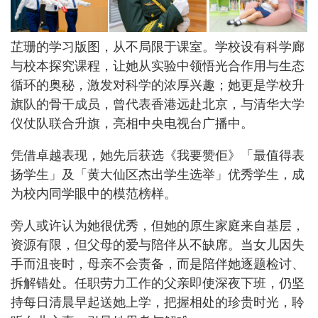
芷珊的学习版图，从不局限于课室。学校设有科学廊
与校本探究课程，让她从实验中领悟光合作用与生态
循环的奥秘，激发对科学的浓厚兴趣；她更是学校升
旗队的骨干成员，曾代表香港远赴北京，与清华大学
仪仗队联合升旗，亮相中央电视台广播中。
凭借卓越表现，她先后获选《我要赞佢》「最值得表
扬学生」及「黄大仙区杰出学生选举」优秀学生，成
为校内同学眼中的模范榜样。
旁人或许认为她很优秀，但她的原生家庭来自基层，
资源有限，但父母的爱与陪伴从不缺席。当女儿因失
手而沮丧时，母亲不会责备，而是陪伴她逐题检讨、
拆解错处。任职劳力工作的父亲即使深夜下班，仍坚
持每日清晨早起送她上学，把握相处的珍贵时光，聆