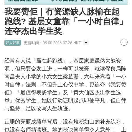
我要赞佢｜冇资源缺人脉输在起
跑线? 基层女童靠「一小时自律」
连夺杰出学生奖
更新时间：08:00 2026-07-26 HKT
好人好事
经常有人说「赢在起跑线」，基层家庭虽然欠缺资
源，但只要奋发上进，一样可以发亮。就读保良局陈
南昌夫人小学的小六女生梁芷珊，六年来靠着「一小
时自律」法则，不但升上心仪中学，更连夺《我要赞
佢》「最值得表扬学生」及「黄大仙区杰出学生选
举」优秀学生，她以行动证明起点即使平凡，但自律
与坚持，足以改写人生轨迹。
芷珊的亮丽成绩单背后，没有堆积如山的补充练习，
也没有名师精读班。她的秘诀简单得令人意外：「上