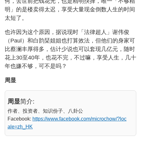
何，去世前把钱花光，也是精明抉择，唯一「不够精
明」的是楼卖得太迟，享受大量现金倒数人生的时间
太短了。
也许因为这个原因，据说现时「法律超人」谢伟俊
（Paul）和白韵琹姐姐也打算效法，但他们的身家可
比蔡澜丰厚得多，估计少说也可以套现几亿元，随时
花上30至40年，也花不完，不过嘛，享受人生，几十
年也嫌不够，可不是吗？
周显
周显
简介:
作者、投资者、知识份子、八卦公
Facebook:
https://www.facebook.com/microchow/?loc
ale=zh_HK