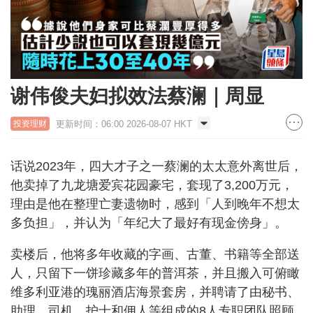
谢伟俊夫妇拟效法蔡澜｜周显
更新时间：06:00 2026-08-07 HKT
投资理财
话说2023年，四大才子之一蔡澜的太太意外离世后，
他卖掉了九龙塘爱宾花园豪宅，套现了3,200万元，
理由是他在整理亡妻遗物时，感到「人到晚年不想太
多负担」，并认为「年纪大了最好有现金傍身」。
卖楼后，他将多年收藏的字画、古董、书籍等全部送
人，只留下一饼珍藏多年的普洱茶，并且搬入可俯瞰
维多利亚港的瑰丽酒店海景套房，并聘请了由秘书、
助理、司机、护士和佣人等组成的8人专职团队照顾