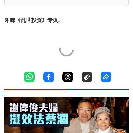
即睇《乱世投资》专页↓