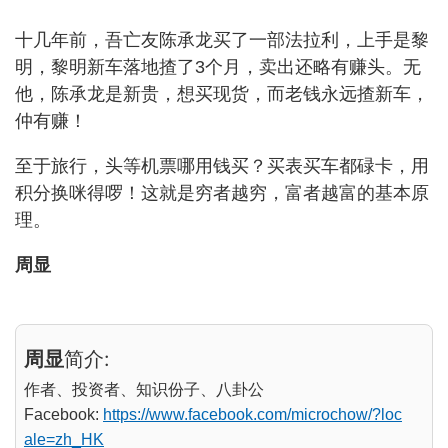
十几年前，吾亡友陈承龙买了一部法拉利，上手是黎
明，黎明新车落地揸了3个月，卖出还略有赚头。无
他，陈承龙是新贵，想买现货，而老钱永远揸新车，
仲有赚！
至于旅行，头等机票哪用钱买？买表买车都碌卡，用
积分换咪得啰！这就是穷者越穷，富者越富的基本原
理。
周显
周显
简介:
作者、投资者、知识份子、八卦公
Facebook:
https://www.facebook.com/microchow/?loc
ale=zh_HK