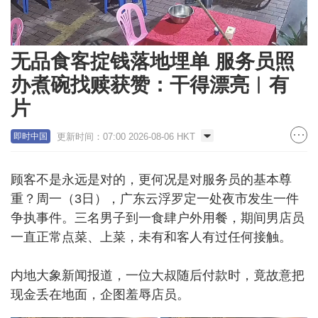
Loaded
:
Unmute
100.00%
无品食客掟钱落地埋单 服务员照
办煮碗找赎获赞：干得漂亮︱有
片
更新时间：07:00 2026-08-06 HKT
即时中国
顾客不是永远是对的，更何况是对服务员的基本尊
重？周一（3日），广东云浮罗定一处夜市发生一件
争执事件。三名男子到一食肆户外用餐，期间男店员
一直正常点菜、上菜，未有和客人有过任何接触。
内地大象新闻报道，一位大叔随后付款时，竟故意把
现金丢在地面，企图羞辱店员。