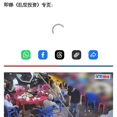
即睇《乱世投资》专页↓