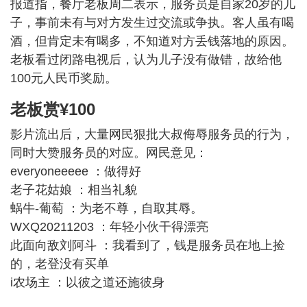
报道指，餐厅老板周二表示，服务员是自家20岁的儿
子，事前未有与对方发生过交流或争执。客人虽有喝
酒，但肯定未有喝多，不知道对方丢钱落地的原因。
老板看过闭路电视后，认为儿子没有做错，故给他
100元人民币奖励。
老板赏¥100
影片流出后，大量网民狠批大叔侮辱服务员的行为，
同时大赞服务员的对应。网民意见：
everyoneeeee ：做得好
老子花姑娘 ：相当礼貌
蜗牛-葡萄 ：为老不尊，自取其辱。
WXQ20211203 ：年轻小伙干得漂亮
此面向敌刘阿斗 ：我看到了，钱是服务员在地上捡
的，老登没有买单
i农场主 ：以彼之道还施彼身