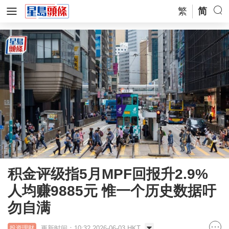
繁
简
积金评级指5月MPF回报升2.9%
人均赚9885元 惟一个历史数据吁
勿自满
更新时间：10:32 2026-06-03 HKT
投资理财