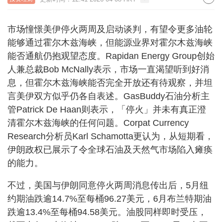
市场憧憬美伊停火两周及启动谈判，有望令更多油轮
能够通过霍尔木兹海峡，但能源业界对霍尔木兹海峡
能否通航仍抱观望态度。Rapidan Energy Group创始
人兼总裁Bob McNally表示，市场一直渴望听到好消
息，但霍尔木兹海峡能否完全开放还有待观察，并坦
言美伊双方似乎仍各自表述。GasBuddy石油分析主
管Patrick De Haan则表示，「停火」并未有真正澄
清霍尔木兹海峡的任何问题。Corpat Currency
Research分析员Karl Schamotta更认为，从短期看，
伊朗政权已展示了令全球石油及天然气市场陷入瘫痪
的能力。
不过，美国与伊朗同意停火两周消息传出后，5月纽
约期油跌逾14.7%至每桶96.27美元，6月布兰特期油
跌逾13.4%至每桶94.58美元。油股同样即时受压，