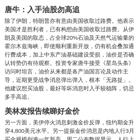
唐牛：入手油股勿高追
除了伊朗，特朗普亦有意由美国收取过路费。他表示
美国才是胜利者，已有构想由美国收取过路费。从伊
朗及美国的取态，占全球20%石油及天然气运输量的
霍尔木兹海峡，即使顺利重新开放，仍有机会叠加通
行费成本，加上中东产油基础建设受损，油价是否确
认转势仍有待观察。投资专家唐牛接受《星岛头条》
访问时坦言，油价从来都是各产油国言论及动作主
导，近期更受战争消息弹出弹入，根本「无路捉」。
他建议想买油股，最好等坏消息时入手较稳阵，切忌
多手高追。
美林发报告续睇好金价
另一方面，美伊停火消息刺激金价反弹，纽约期金升
穿4,800美元水平。另一提振金价消息是内地人行3月
买金规模创逾一年新高。周二公布数据显示，人行上