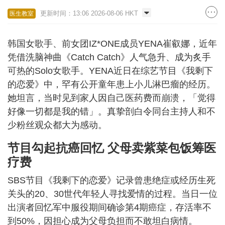
更新时间：13:06 2026-08-06 HKT
医生教室
韩国女歌手、前女团IZ*ONE成员YENA崔叡娜，近年
凭借洗脑神曲《Catch Catch》人气急升、成为炙手
可热的Solo女歌手。YENA近日在综艺节目《我剩下
的恋爱》中，罕有公开童年患上小儿淋巴瘤的经历。
她坦言，当时见到家人因自己医药费而崩溃，「觉得
好像一切都是我的错」。真挚剖白令同台主持人和不
少粉丝观众都大为感动。
节目勾起抗癌回忆 父母卖紫菜包饭筹医
疗费
SBS节目《我剩下的恋爱》记录曾患绝症或经历生死
关头的20、30世代年轻人寻找爱情的过程。当日一位
出演者回忆军中服役期间确诊第4期癌症，存活率不
到50%，因担心成为父母负担而不敢坦白病情。