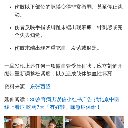
伤肢以下部位的脉搏变得非常微弱、甚至停止跳
动。
伤者反映手指或脚趾末端出现麻痺、针刺感或完
全失去知觉。
伤肢末端出现严重充血、发紫或瘀黑。
一旦发现上述任何一项微血管受压征状，应立刻解开
绷带重新调整松紧度，以免造成肢体缺血性坏死。
资料来源：
东张西望
延伸阅读：
30岁肾病男误信小红书广告 找北京中医
线上看症 吃药7天「冇好转」睇急症保命！