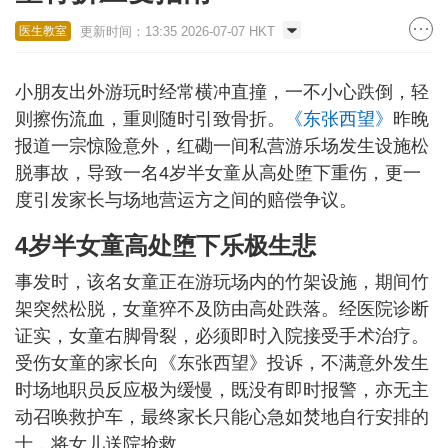
更新时间：13:35 2026-07-07 HKT
医生教室
小朋友出外游玩时经常横冲直撞，一不小心跌倒，轻
则擦伤流血，重则随时引致骨折。
《东张西望》
昨晚
报道一宗惊险意外，红磡一间私营游乐场发生设施松
脱事故，导致一名4岁半女童从高处堕下重伤，更一
度引发家长与场地营运方之间的赔偿争议。
4岁半女童高处堕下乐极生悲
事发时，该名女童正在游玩场内的竹架设施，期间竹
架突然松脱，女童猝不及防由高处跌落。经医院诊断
证实，女童右脚骨裂，必须即时入院接受手术治疗。
受伤女童的家长向《东张西望》投诉，不满意外发生
时场地职员反应极为缓慢，既没有即时报警，亦无主
动召唤救护车，最终家长只能心急如焚地自行安排的
士，将女儿送院抢救。