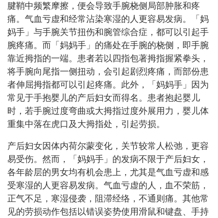
腱鞘中频繁摩擦，便会导致手腕桡侧局部肿胀和疼
痛。气血亏虚和经常沾染寒湿的人更容易发病。「妈
妈手」与手腕关节扭伤和腕管综合症，都可以引起手
腕疼痛。而「妈妈手」的痛处在手腕的桡侧，即手腕
靠近拇指的一端。患者若以四指包著拇指握紧拳头，
将手腕向尾指一侧扭动，会引起剧烈疼痛，而部份患
者伸屈拇指都可以引起疼痛。此外，「妈妈手」因为
常见于手抱婴儿的产后妇女而得名。患者抱起婴儿
时，若手腕过度弯曲或大拇指过度外展用力，婴儿体
重集中落在虎口及大拇指处，引起劳损。
产后妇女因体内荷尔蒙变化，关节较常人松弛，更容
易受伤。然而，「妈妈手」的发病不限于产后妇女，
各年龄层的男女均有机会患上，尤其是气血亏虚和感
受寒湿的人更容易发病。气血亏虚的人，血不荣筋，
正气不足，寒湿侵袭，阻滞经络，不通则痛。其他常
见的劳损动作包括以错误姿势使用滑鼠和键盘、手持