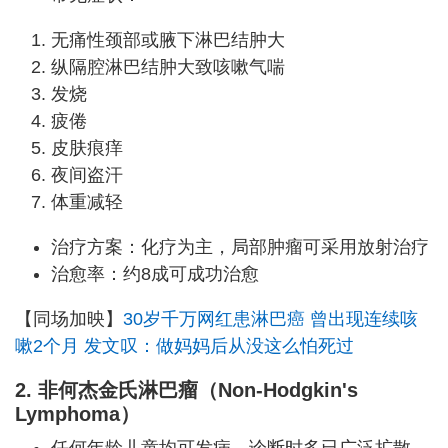
无痛性颈部或腋下淋巴结肿大
纵隔腔淋巴结肿大致咳嗽气喘
发烧
疲倦
皮肤痕痒
夜间盗汗
体重减轻
治疗方案：化疗为主，局部肿瘤可采用放射治疗
治愈率：约8成可成功治愈
【同场加映】
30岁千万网红患淋巴癌 曾出现连续咳
嗽2个月 发文叹：做妈妈后从没这么怕死过
2. 非何杰金氏淋巴瘤（Non-Hodgkin's
Lymphoma）
任何年龄儿童均可发病，诊断时多已广泛扩散