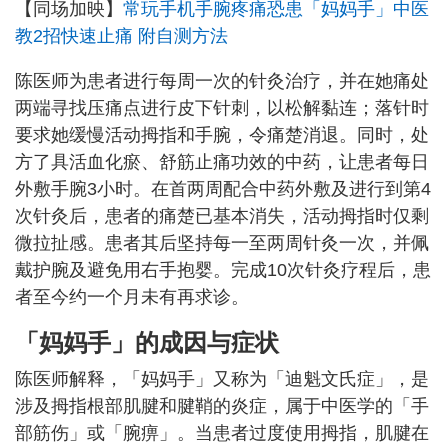
【同场加映】
常玩手机手腕疼痛恐患「妈妈手」中医
教2招快速止痛 附自测方法
陈医师为患者进行每周一次的针灸治疗，并在她痛处
两端寻找压痛点进行皮下针刺，以松解黏连；落针时
要求她缓慢活动拇指和手腕，令痛楚消退。同时，处
方了具活血化瘀、舒筋止痛功效的中药，让患者每日
外敷手腕3小时。在首两周配合中药外敷及进行到第4
次针灸后，患者的痛楚已基本消失，活动拇指时仅剩
微拉扯感。患者其后坚持每一至两周针灸一次，并佩
戴护腕及避免用右手抱婴。完成10次针灸疗程后，患
者至今约一个月未有再求诊。
「妈妈手」的成因与症状
陈医师解释，「妈妈手」又称为「迪魁文氏症」，是
涉及拇指根部肌腱和腱鞘的炎症，属于中医学的「手
部筋伤」或「腕痹」。当患者过度使用拇指，肌腱在