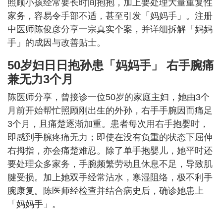
照顾小孩经常要长时间抱抱，加上要处理大量重复性
家务，容易令手部不适，甚至引发「妈妈手」。注册
中医师陈俊彦分享一宗真实个案，并详细拆解「妈妈
手」的成因与改善贴士。
50岁妇日日抱孙患「妈妈手」 右手腕痛
兼无力3个月
陈医师分享，曾接诊一位50岁的家庭主妇，她由3个
月前开始帮忙照顾刚出生的外孙，右手手腕因而痛足
3个月，且痛楚逐渐加重。患者每次用右手抱婴时，
即感到手腕疼痛无力；即使在没有负重的状态下屈伸
右拇指，亦会痛楚难忍。除了单手抱婴儿，她平时还
要处理众多家务，手腕频繁劳动且休息不足，导致肌
腱受损。加上她双手经常沾水，寒湿阻络，极不利手
腕康复。陈医师经检查并结合病史后，确诊她患上
「妈妈手」。