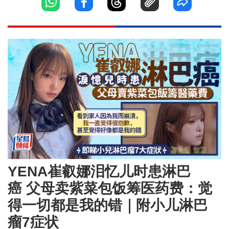
YENA崔叡娜泪忆儿时患淋巴
癌 父母卖紫菜包饭筹医药费：觉
得一切都是我的错｜附小儿淋巴
瘤7症状