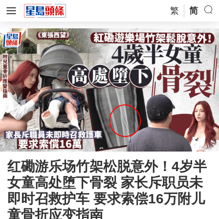
繁
简
红磡游乐场竹架松脱意外！4岁半
女童高处堕下骨裂 家长斥职员未
即时召救护车 要求索偿16万附儿
童骨折应变指南