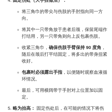
固定伤处（大手挂做法）：
将三角巾的带尖与伤肢的手肘指向同一方
向。
将其中一只带角放于患者后颈，保留尾端作
打结用，另一只带角则向上反包裹伤肢。
收紧三角巾，
确保伤肢手臂保持 90 度角
，
随后在颈后打平结固定，将多出的带身扭紧
收好。
包裹时必须露出手指
，以便随时观察血液循
环情况。
最后，可用横阔带于手肘对上位置加以固
定。
略为抬高：
固定伤处后，在可能的情况下将伤