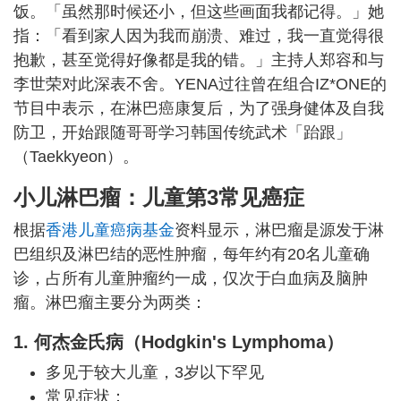
饭。「虽然那时候还小，但这些画面我都记得。」她
指：「看到家人因为我而崩溃、难过，我一直觉得很
抱歉，甚至觉得好像都是我的错。」主持人郑容和与
李世荣对此深表不舍。YENA过往曾在组合IZ*ONE的
节目中表示，在淋巴癌康复后，为了强身健体及自我
防卫，开始跟随哥哥学习韩国传统武术「跆跟」
（Taekkyeon）。
小儿淋巴瘤：儿童第3常见癌症
根据
香港儿童癌病基金
资料显示，淋巴瘤是源发于淋
巴组织及淋巴结的恶性肿瘤，每年约有20名儿童确
诊，占所有儿童肿瘤约一成，仅次于白血病及脑肿
瘤。淋巴瘤主要分为两类：
1. 何杰金氏病（Hodgkin's Lymphoma）
多见于较大儿童，3岁以下罕见
常见症状：