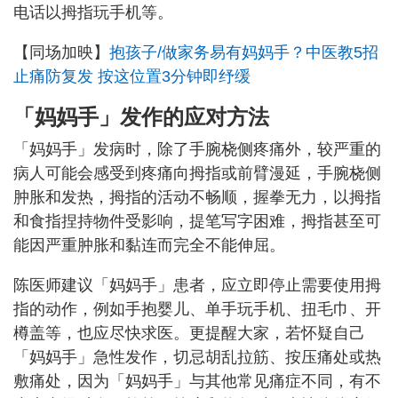
电话以拇指玩手机等。
【同场加映】
抱孩子/做家务易有妈妈手？中医教5招
止痛防复发 按这位置3分钟即纾缓
「妈妈手」发作的应对方法
「妈妈手」发病时，除了手腕桡侧疼痛外，较严重的
病人可能会感受到疼痛向拇指或前臂漫延，手腕桡侧
肿胀和发热，拇指的活动不畅顺，握拳无力，以拇指
和食指捏持物件受影响，提笔写字困难，拇指甚至可
能因严重肿胀和黏连而完全不能伸屈。
陈医师建议「妈妈手」患者，应立即停止需要使用拇
指的动作，例如手抱婴儿、单手玩手机、扭毛巾、开
樽盖等，也应尽快求医。更提醒大家，若怀疑自己
「妈妈手」急性发作，切忌胡乱拉筋、按压痛处或热
敷痛处，因为「妈妈手」与其他常见痛症不同，有不