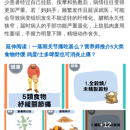
少患者经过自己拉筋、按摩和热敷后，病情往往变得
更加严重。若「妈妈手」频繁发作且延误就医，可能
会导致病变组织发生不能逆转的纤维化、腱鞘永久性
狭窄，届时病人的手部功能严重退化，上肢肌肉废用
性萎缩，手握力明显下降，精细动作丧失。
延伸阅读：一落雨关节痛吃甚么？营养师推介5大类
食物纾缓 鸡蛋/士多啤梨也可消炎止痛？
+12