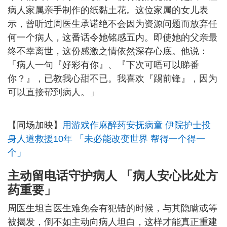
病人家属亲手制作的纸黏土花。这位家属的女儿表
示，曾听过周医生承诺绝不会因为资源问题而放弃任
何一个病人，这番话令她铭感五内。即使她的父亲最
终不幸离世，这份感激之情依然深存心底。他说：
「病人一句『好彩有你』、『下次可唔可以睇番
你？』，已教我心甜不已。我喜欢『踢前锋』，因为
可以直接帮到病人。」
【同场加映】
用游戏作麻醉药安抚病童 伊院护士投
身人道救援10年 「未必能改变世界 帮得一个得一
个」
主动留电话守护病人 「病人安心比处方
药重要」
周医生坦言医生难免会有犯错的时候，与其隐瞒或等
被揭发，倒不如主动向病人坦白，这样才能真正重建