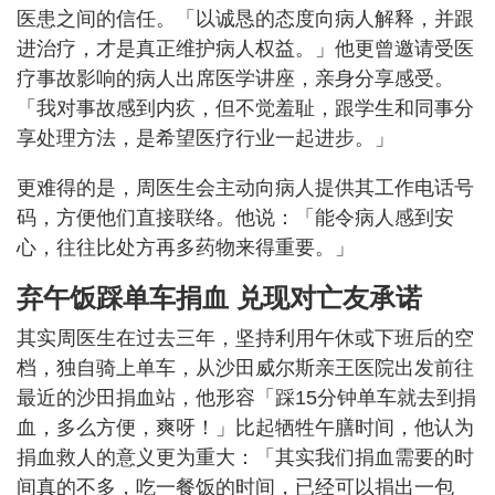
医患之间的信任。「以诚恳的态度向病人解释，并跟
进治疗，才是真正维护病人权益。」他更曾邀请受医
疗事故影响的病人出席医学讲座，亲身分享感受。
「我对事故感到内疚，但不觉羞耻，跟学生和同事分
享处理方法，是希望医疗行业一起进步。」
更难得的是，周医生会主动向病人提供其工作电话号
码，方便他们直接联络。他说：「能令病人感到安
心，往往比处方再多药物来得重要。」
弃午饭踩单车捐血 兑现对亡友承诺
其实周医生在过去三年，坚持利用午休或下班后的空
档，独自骑上单车，从沙田威尔斯亲王医院出发前往
最近的沙田捐血站，他形容「踩15分钟单车就去到捐
血，多么方便，爽呀！」比起牺牲午膳时间，他认为
捐血救人的意义更为重大：「其实我们捐血需要的时
间真的不多，吃一餐饭的时间，已经可以捐出一包