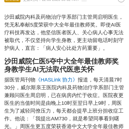
沙田威院内科及药物治疗学系部门主管周启明医生，
凭无私奉献5度荣获中大全年最佳教师奖。即使AI医
疗科技再发达，他坚信医者医人、关心病人心事无法
被取代，不仅坚持向学生身教，更主动留电话时刻守
护病人，直言：「病人安心比处方药重要」。
沙田威院仁医5夺中大全年最佳教师奖
身教学生AI无法取代医患关怀
据医管局刊物
《HASLink 协力》
报道，每天清晨7时
30分，威尔斯亲王医院内科及药物治疗学系部门主管
兼顾问医生周启明，已在病房内忙于收症。医院夜更
医生的当值时间是由晚上10时至翌日早上9时，周医
生为了减轻同僚压力，每天都会提早上班分担收症工
作。他说：「我提出AM730，就是希望同事看到曙
光。」周医生更五度荣获香港中文大学全年最佳教师