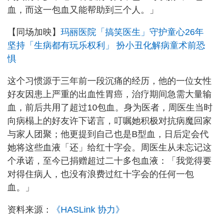
血，而这一包血又能帮助到三个人。」
【同场加映】
玛丽医院「搞笑医生」守护童心26年
坚持「生病都有玩乐权利」 扮小丑化解病童术前恐
惧
这个习惯源于三年前一段沉痛的经历，他的一位女性
好友因患上严重的出血性胃癌，治疗期间急需大量输
血，前后共用了超过10包血。身为医者，周医生当时
向病榻上的好友许下诺言，叮嘱她积极对抗病魔回家
与家人团聚；他更提到自己也是B型血，日后定会代
她将这些血液「还」给红十字会。周医生从未忘记这
个承诺，至今已捐赠超过二十多包血液：「我觉得要
对得住病人，也没有浪费过红十字会的任何一包
血。」
资料来源：
《HASLink 协力》