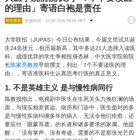
的理由」寄语白袍是责任
更新时间：15:00 2026-08-05 HKT
医生教室
大学联招（JUPAS）今日公布结果，今届文凭试共诞
生24名状元，创历届新高，其中多达21人选择入读医
科。成绩优异的学生争相投身杏林，中大医学院前院
长
陈家亮教授
早前撰文，列出「7个不要读医的理
由」，寄语准医科生认真思考行医的真正意义。
1. 不是英雄主义 是与慢性病同行
陈教授指出，电视剧中医生在生死关头力挽狂澜的场
面，与现实相差甚远。病房和门诊中，医生面对的多
是与慢性疾病纠缠多年的病人，无法令他们痊愈，还
要应付「眼蒙耳聋」的长者和诸多要求的家属。他提
醒：「没有掌声、没有奇迹。需要的不是那张光芒四