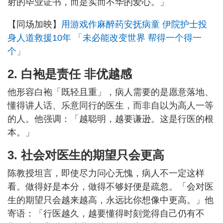
射的毕业证书，而是实而不华的爱心。」
【同场加映】
用游戏作麻醉药安抚病童 伊院护士投
身人道救援10年 「未必能改变世界 帮得一个得一
个」
2. 白袍是责任 非优越感
他形容白袍「既轻且重」，病人需要的是愿意落地、
懂得讲人话、乐意同行的医生，而非自以为高人一等
的人。他强调：「越聪明，越要谦逊。这是行医的根
本。」
3. 社会
对医生的
期望只会更高
陈教授坦言，即使尽力问心无愧，病人不一定这样
看。做得好是本分，做得不够好便是疏忽。「会对医
生的期望只会越来越高，永远比你想像中更高。」他
寄语：「行医越久，越要懂得时刻觉得自己仍有不