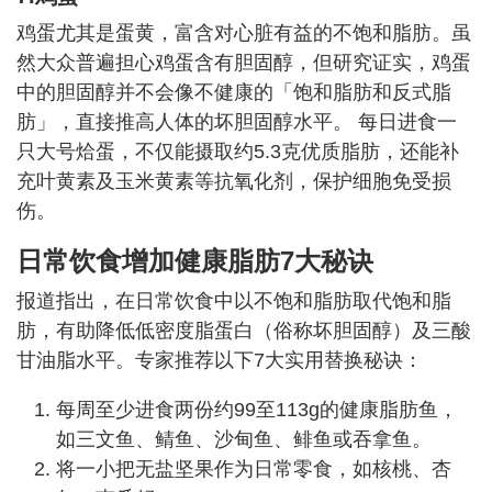
鸡蛋尤其是蛋黄，富含对心脏有益的不饱和脂肪。虽
然大众普遍担心鸡蛋含有胆固醇，但研究证实，鸡蛋
中的胆固醇并不会像不健康的「饱和脂肪和反式脂
肪」，直接推高人体的坏胆固醇水平。 每日进食一
只大号烚蛋，不仅能摄取约5.3克优质脂肪，还能补
充叶黄素及玉米黄素等抗氧化剂，保护细胞免受损
伤。
日常饮食增加健康脂肪7大秘诀
报道指出，在日常饮食中以不饱和脂肪取代饱和脂
肪，有助降低低密度脂蛋白（俗称坏胆固醇）及三酸
甘油脂水平。专家推荐以下7大实用替换秘诀：
每周至少进食两份约99至113g的健康脂肪鱼，
如三文鱼、鲭鱼、沙甸鱼、鲱鱼或吞拿鱼。
将一小把无盐坚果作为日常零食，如核桃、杏