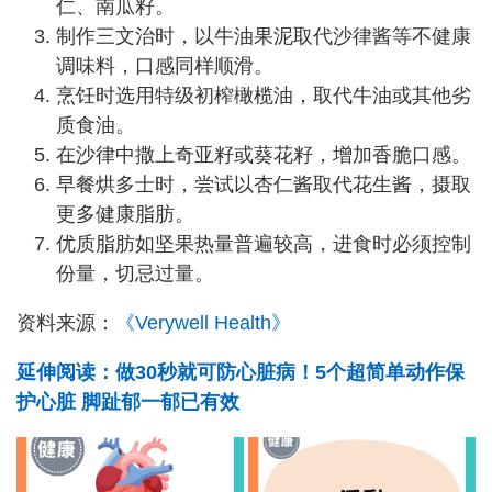
仁、南瓜籽。
制作三文治时，以牛油果泥取代沙律酱等不健康
调味料，口感同样顺滑。
烹饪时选用特级初榨橄榄油，取代牛油或其他劣
质食油。
在沙律中撒上奇亚籽或葵花籽，增加香脆口感。
早餐烘多士时，尝试以杏仁酱取代花生酱，摄取
更多健康脂肪。
优质脂肪如坚果热量普遍较高，进食时必须控制
份量，切忌过量。
资料来源：
《Verywell Health》
延伸阅读：做30秒就可防心脏病！5个超简单动作保
护心脏 脚趾郁一郁已有效