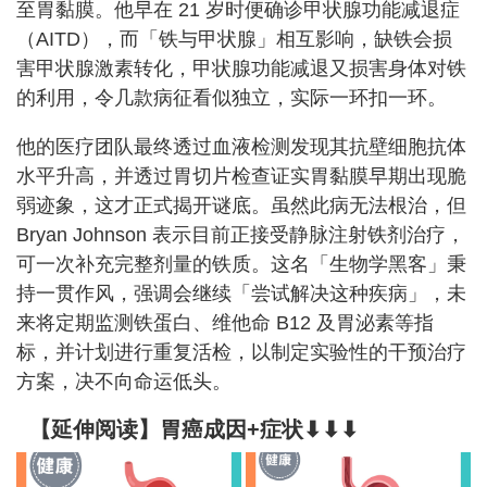
至胃黏膜。他早在 21 岁时便确诊甲状腺功能减退症
（AITD），而「铁与甲状腺」相互影响，缺铁会损
害甲状腺激素转化，甲状腺功能减退又损害身体对铁
的利用，令几款病征看似独立，实际一环扣一环。
他的医疗团队最终透过血液检测发现其抗壁细胞抗体
水平升高，并透过胃切片检查证实胃黏膜早期出现脆
弱迹象，这才正式揭开谜底。虽然此病无法根治，但
Bryan Johnson 表示目前正接受静脉注射铁剂治疗，
可一次补充完整剂量的铁质。这名「生物学黑客」秉
持一贯作风，强调会继续「尝试解决这种疾病」，未
来将定期监测铁蛋白、维他命 B12 及胃泌素等指
标，并计划进行重复活检，以制定实验性的干预治疗
方案，决不向命运低头。
【延伸阅读】胃癌成因+症状⬇⬇⬇