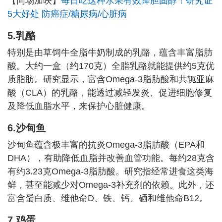
【同场加映】
每日吃这种水果有效降胆固醇！研究证
5大好处 防癌症/糖尿病/心脏病
5.乳酪
特别是由草饲牛全脂牛奶制成的乳酪，蕴含丰富脂肪
酸。大约一盒（约170克）全脂乳酪就能提供约5克优
质脂肪。研究显示，富含Omega-3脂肪酸和共轭亚麻
酸（CLA）的乳酪，能透过减轻发炎、促进细胞修复
及降低血脂水平，来保护心脏健康。
6.沙甸鱼
沙甸鱼蕴含极丰富的抗炎Omega-3脂肪酸（EPA和
DHA），有助降低血脂并改善血管功能。每约28克含
有约3.23克Omega-3脂肪酸。研究指经常进食这类海
鲜，甚至能减少对Omega-3补充剂的依赖。此外，还
富含蛋白质、维他命D、铁、钙、硒和维他命B12。
7.鸡蛋