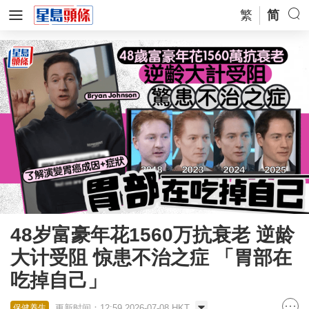
繁
简
48岁富豪年花1560万抗衰老 逆龄
大计受阻 惊患不治之症 「胃部在
吃掉自己」
更新时间：12:59 2026-07-08 HKT
保健养生