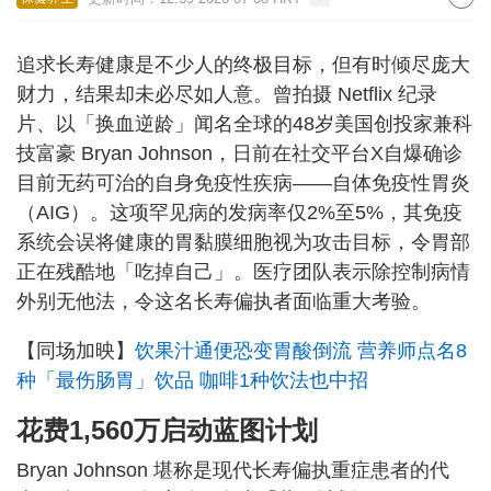
追求长寿健康是不少人的终极目标，但有时倾尽庞大
财力，结果却未必尽如人意。曾拍摄 Netflix 纪录
片、以「换血逆龄」闻名全球的48岁美国创投家兼科
技富豪 Bryan Johnson，日前在社交平台X自爆确诊
目前无药可治的自身免疫性疾病——自体免疫性胃炎
（AIG）。这项罕见病的发病率仅2%至5%，其免疫
系统会误将健康的胃黏膜细胞视为攻击目标，令胃部
正在残酷地「吃掉自己」。医疗团队表示除控制病情
外别无他法，令这名长寿偏执者面临重大考验。
【同场加映】
饮果汁通便恐变胃酸倒流 营养师点名8
种「最伤肠胃」饮品 咖啡1种饮法也中招
花费
1,560万
启动蓝图计划
Bryan Johnson 堪称是现代长寿偏执重症患者的代