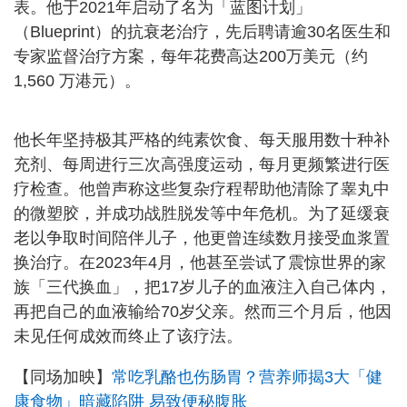
表。他于2021年启动了名为「蓝图计划」
（Blueprint）的抗衰老治疗，先后聘请逾30名医生和
专家监督治疗方案，每年花费高达200万美元（约
1,560 万港元）。
他长年坚持极其严格的纯素饮食、每天服用数十种补
充剂、每周进行三次高强度运动，每月更频繁进行医
疗检查。他曾声称这些复杂疗程帮助他清除了睾丸中
的微塑胶，并成功战胜脱发等中年危机。为了延缓衰
老以争取时间陪伴儿子，他更曾连续数月接受血浆置
换治疗。在2023年4月，他甚至尝试了震惊世界的家
族「三代换血」，把17岁儿子的血液注入自己体内，
再把自己的血液输给70岁父亲。然而三个月后，他因
未见任何成效而终止了该疗法。
【同场加映】
常吃乳酪也伤肠胃？营养师揭3大「健
康食物」暗藏陷阱 易致便秘腹胀