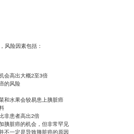
士，风险因素包括：
机会高出大概2至3倍
癌的风险
菜和水果会较易患上胰脏癌
料
比非患者高出2倍
加胰脏癌的机会，但非常罕见
并不一定是导致胰脏癌的原因