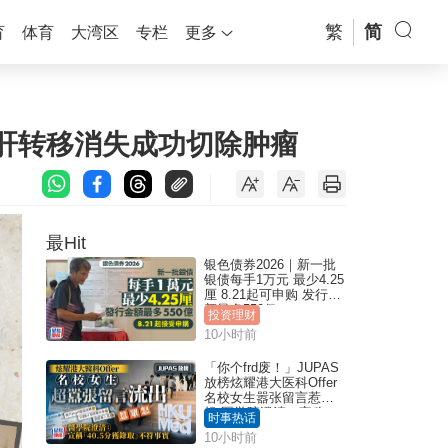
繁
简
育
体育
大湾区
专栏
更多
：肝转移消失成功切除肿瘤
最Hit
银色债券2026｜新一批
银债每手1万元 最少4.25
厘 8.21起可申购 发行金
额最多550亿
投资理财
10小时前
「你个frd废！」JUPAS
放榜炫耀港大医科Offer
名校女生嚣张留言惹众
怒 医学院澄清：宣称
时事热话
「40.5分获录取」不符事
10小时前
实｜Juicy叮