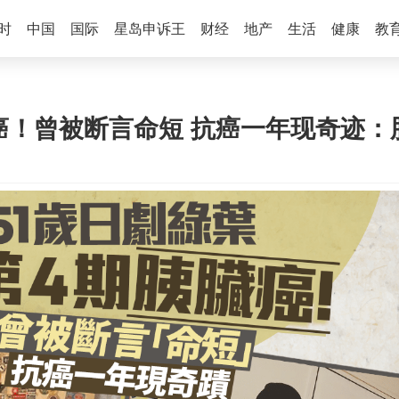
时
中国
国际
星岛申诉王
财经
地产
生活
健康
教
脏癌！曾被断言命短 抗癌一年现奇迹