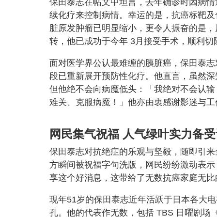
保田泰志在帖文中坦言，去年确诊时因病情
续化疗来控制病情。幸运的是，抗癌标靶及
脏原发肿瘤已明显缩小，更令人振奋的是，
转，他已成功于今年 3月接受手术，顺利切
面对医学界公认最难缠的胰脏癌，保田泰志
段已重新展开预防性化疗。他直言，虽然深
但他绝不会向病魔低头：「我绝对不会认输
难关、克服病魔！」他亦由衷感谢影迷与工
网民集气祝福
人气绿叶实力备受
保田泰志对抗绝症的乐观与坚毅，随即引来
方瞬间被祝福字句洗版，网民纷纷激动表示
享这个好消息，这带给了无数抗癌家庭无比
现年51岁的保田泰志近年活跃于日本各大
孔。他的代表作无数，包括 TBS 日曜剧场