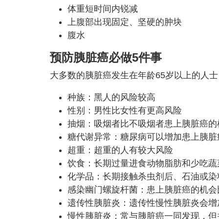
体重短时间内锐减
上腹部出现固定、坚硬的肿块
腹水
预防胰脏癌必做5件事
大多数的胰脏癌发生在年龄65岁以上的人
种族：黑人的风险较高
性别：男性比女性有更高风险
抽烟：吸烟者比不吸烟者患上胰脏癌的
糖代谢异常：糖尿病可以增加患上胰脏
超重：超重的人有较大风险
饮食：长期过量进食动物脂肪和少吃蔬
化学品：长期接触杀虫剂后、石油或染
感染幽门螺旋杆菌：患上胰脏癌的机会
遗传性胰脏炎：遗传性慢性胰脏炎会增
慢性胰脏炎：常与胰脏癌一同发现，但