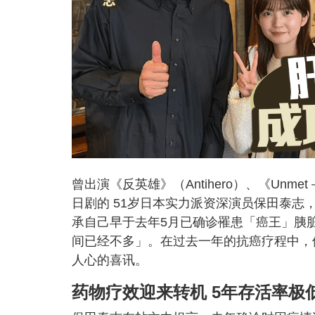
曾出演《反英雄》（Antihero）、《U
日剧的 51岁日本实力派资深演员保田泰志
承自己早于去年5月已确诊罹患「癌王」胰
间已经不多」。在过去一年的抗癌疗程中，
人心的喜讯。
药物疗效迎来转机
5年存活率极