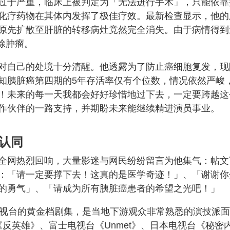
过于严重，临床上被判定为「无法进行手术」，只能依靠
化疗药物在其体内发挥了极佳疗效。最新检查显示，他的
原先扩散至肝脏的转移病灶竟然完全消失。由于病情得到
除肿瘤。
对自己的处境十分清醒。他透露为了防止癌细胞复发，现
知胰脏癌第四期的5年存活率仅有个位数，情况依然严峻
！未来的每一天我都会好好珍惜地过下去，一定要跨越这
作伙伴的一路支持，并期盼未来能继续精进演员事业。
认同
全网热烈回响，大量影迷与网民纷纷留言为他集气：帖文
：「请一定要撑下去！这真的是医学奇迹！」、「谢谢你
的勇气」、「请成为所有胰脏癌患者的希望之光吧！」
电视台的黄金档剧集，是当地下游观众非常熟悉的演技派面
《反英雄》、富士电视台《Unmet》、日本电视台《秘密