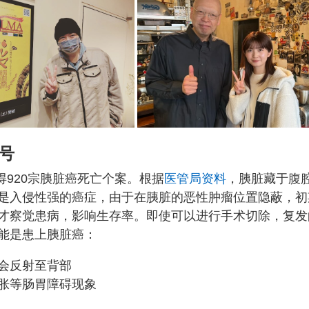
号
得920宗胰脏癌死亡个案。根据
医管局资料
，胰脏藏于腹
是入侵性强的癌症，由于在胰脏的恶性肿瘤位置隐蔽，初
才察觉患病，影响生存率。即使可以进行手术切除，复发
能是患上胰脏癌：
会反射至背部
胀等肠胃障碍现象