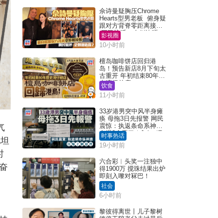
佘诗曼疑胸压Chrome
Hearts型男老板 俯身疑
跟对方背脊零距离接触
网民惊呼：企侧边唔
影视圈
得？
10小时前
檀岛咖啡饼店回归港
岛！预告新店8月下旬太
古重开 年初结束80年历
史湾仔总店
饮食
11小时前
33岁港男突中风半身瘫
痪 母拖3日先报警 网民
震惊：执返条命系神迹
气
自爆2个恶习｜Juicy叮
时事热话
他坦
19小时前
时
六合彩︱头奖一注独中
奋
得1900万 搅珠结果出炉
即刻入嚟对冧巴！
社会
6小时前
黎彼得离世丨儿子黎树