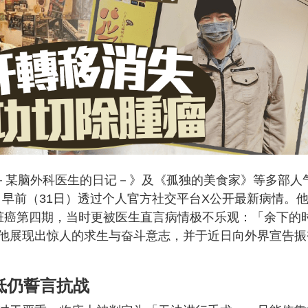
nmet－某脑外科医生的日记－》及《孤独的美食家》等多部人
，早前（31日）透过个人官方社交平台X公开最新病情。
脏癌第四期，当时更被医生直言病情极不乐观：「余下的
他展现出惊人的求生与奋斗意志，并于近日向外界宣告振
低仍誓言抗战