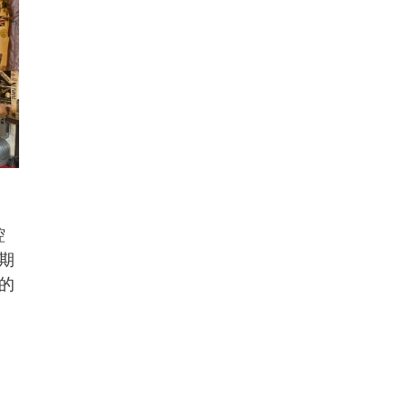
腔
期
的