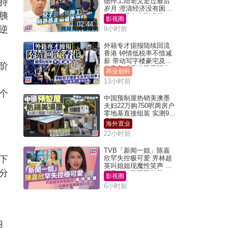
持
德停工陪老父走过最后
岁月 澄清经济没有困
胰
难：传闻有夸张成份
影视圈
02:44
逆
9小时前
外籍专才据报陆续回流
香港 钟情低税率不惜减
薪 带动写字楼豪宅及学
阶
位竞争「香港已重现生
商业创科
机」
，
13小时前
个
中国预制屋热销美澳墨
夫妇22万购750呎两房户
零地基直接组装 实测9个
月激赞
海外置业
22小时前
TVB「新闻一姐」陈嘉
下
欣罕失控极可爱 畀林超
英叫姐姐现魔性笑声 自
分
嘲是姨姨获网民激赞
影视圈
6小时前
内