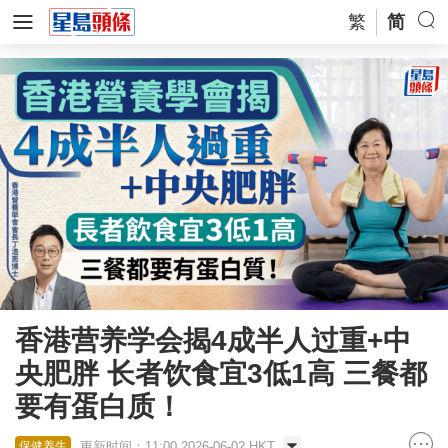
繁
简
香港营养学会揭4成半人过重+中
央肥胖 长者饮食宜3低1高 三餐都
要有蛋白质！​
更新时间：11:00 2026-06-02 HKT
保健养生