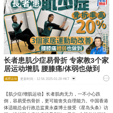
长者患肌少症易骨折 专家教3个家
居运动增肌 腰膝痛/体弱也做到
更新时间：12:56 2025-01-28 HKT
减肥运动
【肌少症/增肌运动】长者肌肉无力，一不小心跌
倒，容易受伤骨折，更可能丧失自理能力。中国香港
体适能总会行政总监黄永森博士接受《星岛头条》访