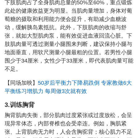
下肢肌肉占了全身肌肉总量的50%至60%，重点锻炼
此处的健康效益更为明显。当肌肉量增加，身体对葡
萄糖的摄取和利用能力便会提升，有助减少血糖波
动，缓解胰岛素抵抗。此外，下肢肌肉的收缩与舒
张，就如大型肌肉泵，能有效促进血液回流心脏。下
肢肌肉量可透过测量小腿围来判断，建议保持小腿与
地面垂直，用软尺测量小腿最粗的位置。若男性小腿
围少于34厘米，女性少于33厘米，即代表肌肉量可能
不足。
【同场加映】
50岁后平衡力下降易跌倒 专家教做6大
平衡练习增肌力 每周做3次就有效
3.训练胸背
胸背肌肉失衡，部分肌肉过度紧张或过度放松，会呈
现异常体态，内部脊椎也会受牵连。例如，胸肌紧
张、上背肌肉无力时，人会含胸驼背；核心肌力不足