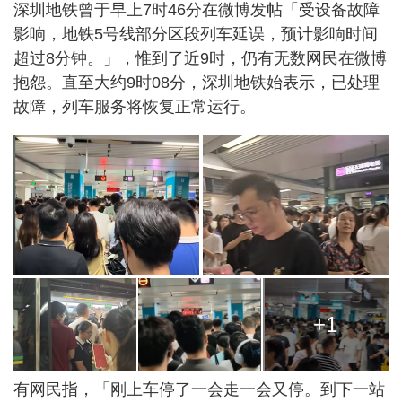
深圳地铁曾于早上7时46分在微博发帖「受设备故障
影响，地铁5号线部分区段列车延误，预计影响时间
超过8分钟。」，惟到了近9时，仍有无数网民在微博
抱怨。直至大约9时08分，深圳地铁始表示，已处理
故障，列车服务将恢复正常运行。
+1
有网民指，「刚上车停了一会走一会又停。到下一站