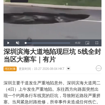
Remaining
-
0:22
Loaded
:
Play
Unmute
Picture-
Fullscr
100.00%
in-
Picture
深圳滨海大道地陷现巨坑 5线全封
Time
当区大塞车｜有片
更新时间：15:27 2026-08-04 HKT
湾区时事
深圳主要干道发生严重地陷意外。深圳滨海大道周二
（4日）上午发生严重地陷。东往西方向路面突然出
现一个约两条行车线宽的巨坑，导致附近路段严重挤
塞。当局紧急封路抢修，所幸事件未造成任何伤亡。