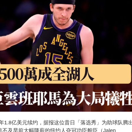
落实以4年1.8亿美元续约，据报这位昔日「落选秀」为助球队腾
不及早前大幅降薪的纽约人夺冠功臣般臣（Jalen