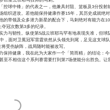
「控球中锋」的代表之一，他兼具封阻、篮板及3分投射
场组织进攻。若他能保持健康作赛15年，其历史成就绝
他的带领及众多潜力新星的配合下，马刺绝对有能力在1
上夺冠次数第3多的纪录。
实力与韧性。纵使第5战云班耶马罕有地表现失准，但球
战中，面对卫冕冠军雷霆依然从头领先到尾，足见这支球
主将受伤缺阵，战局随时能被改写。
力保持健康，我在此为大家作一个「简而精」的结论：今
我甚至不相信这个系列赛需要打到第7场便能分出胜负。让