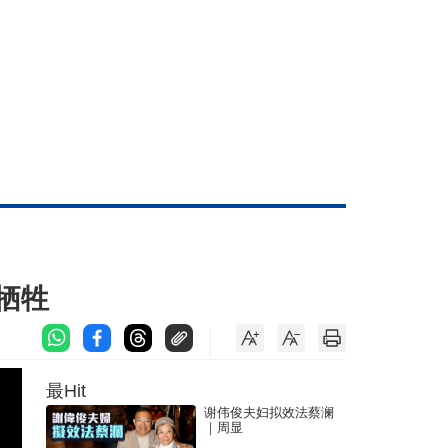
牺牲
最Hit
谢伟俊夫妇拟效法蔡澜
｜周显