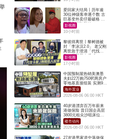
此举
爱回家大结局丨历年逾
30位神级客串逐个数 古
巨基变外卖仔最破格 欧
阳震华情陷群姐
影视圈
10小时前
年
黎彼得离世丨黎树德被
封「李泳汉2.0」 老父刚
年
离世急于澄清「代找卡
数」传闻惹人反感
影视圈
17小时前
中国预制屋热销美澳墨
夫妇22万购750呎两房户
零地基直接组装 实测9个
月激赞
海外置业
2026-08-06 06:00 HKT
40岁港漂弃百万年薪来
港做保险 昔日国企高层
3800元租尖沙咀床位｜
租盘Million
楼市动向
2026-08-07 06:00 HKT
27岁港男家道中落做保