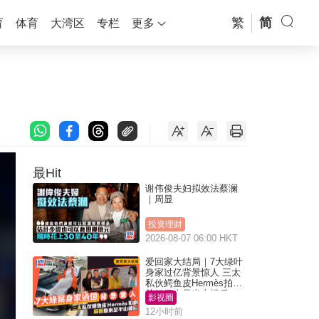
繁
简
育
体育
大湾区
专栏
更多
最Hit
谢伟俊夫妇拟效法蔡澜
｜周显
投资理财
2026-08-07 06:00 HKT
爱回家大结局｜7大绿叶
身家过亿背景惊人 三太
私伙鳄鱼皮Hermès拍剧
苏姐原来是半山楼后
影视圈
12小时前