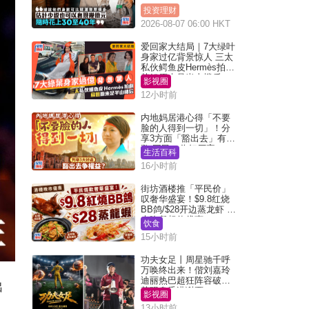
投资理财
2026-08-07 06:00 HKT
爱回家大结局｜7大绿叶
身家过亿背景惊人 三太
私伙鳄鱼皮Hermès拍剧
苏姐原来是半山楼后
影视圈
12小时前
内地妈居港心得「不要
脸的人得到一切」！分
享3方面「豁出去」有著
数 网民：你好厉害
生活百科
16小时前
街坊酒楼推「平民价」
叹奢华盛宴！$9.8红烧
BB鸽/$28开边蒸龙虾 3
大晚餐超值优惠
饮食
15小时前
功夫女足丨周星驰千呼
万唤终出来！偕刘嘉玲
迪丽热巴超狂阵容破天
出
荒现身香港谢票
影视圈
13小时前