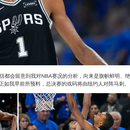
信都会留意到我对NBA赛况的分析，向来是旗帜鲜明、
正如我早前所预料，总决赛的戏码将由纽约人对阵马刺。