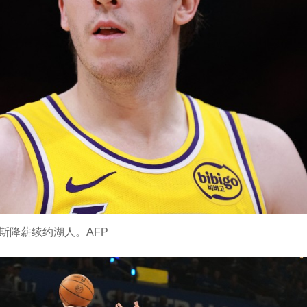
斯降薪续约湖人。AFP