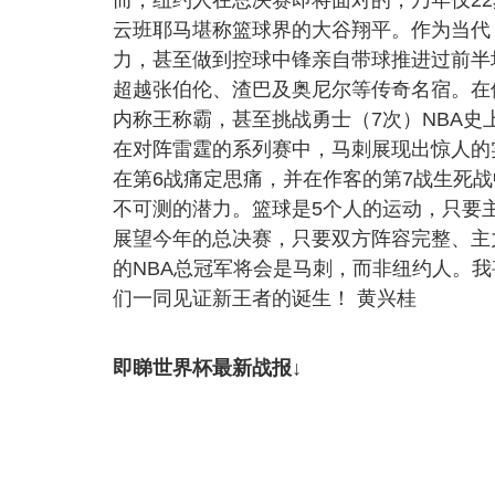
云班耶马堪称篮球界的大谷翔平。作为当代
力，甚至做到控球中锋亲自带球推进过前半
超越张伯伦、渣巴及奥尼尔等传奇名宿。在
内称王称霸，甚至挑战勇士（7次）NBA史
在对阵雷霆的系列赛中，马刺展现出惊人的
在第6战痛定思痛，并在作客的第7战生死
不可测的潜力。篮球是5个人的运动，只要
展望今年的总决赛，只要双方阵容完整、主
的NBA总冠军将会是马刺，而非纽约人。
们一同见证新王者的诞生！ 黄兴桂
即睇世界杯最新战报↓