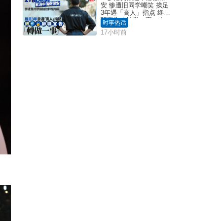
安 惨遭旧同学嘲笑 挨足
3年遇「高人」指点 终辞
职宣告「转做一事」｜
时事热话
Juicy叮
17小时前