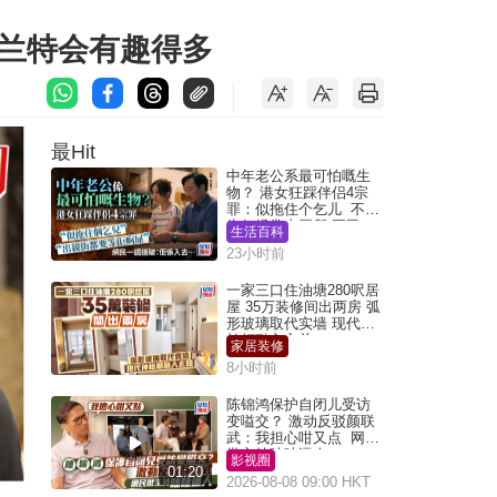
夏兰特会有趣得多
最Hit
中年老公系最可怕嘅生
物？ 港女狂踩伴侣4宗
罪：似拖住个乞儿 不解
为何经常去厕所 网民一
生活百科
语道破
23小时前
一家三口住油塘280呎居
屋 35万装修间出两房 弧
形玻璃取代实墙 现代神
枱柜融入玄关
家居装修
8小时前
陈锦鸿保护自闭儿受访
变嗌交？ 激动反驳颜联
武：我担心咁又点 网民
批主持咄咄逼人
影视圈
01:20
2026-08-08 09:00 HKT