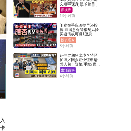
文姬罕现身 星爷曾目睹
父偷食 母独力凑三子女
影视圈
13小时前
闲资在手应否提早还按
揭 宜留意保管楼契风险
买银债或可赚1厘息
投资理财
8小时前
证件过期急出境？特区
护照／回乡证快证申请
懒人包！资格/手续/费用
一文睇清
生活百科
4小时前
杀入
迪卡