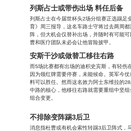
列斯占士或带伤出场 料任后备
列斯占士在今届世杯头2场分组赛正选踢足
育》周三报导，这名车路士守将过去两周都
阵，但大机会仅替补出场，并随时有可能可
曹和医疗团队未必会让他冒险披甲。
安斯干沙或做替工移往右路
而5场比赛都有出场的迪积史宾斯，有轻伤
因为领红牌需要停赛，未能候命。英军今仗
料可以胜任。然而这名效力阿士东维拉的28
中路的核心，他移往右路就需要重组中坚组
组合变更。
不排除变阵踢3后卫
消息指杜曹或有机会索性转踢3后卫阵式，