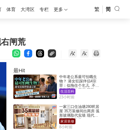
繁
简
育
体育
大湾区
专栏
更多
现右闸荒
最Hit
中年老公系最可怕嘅生
物？ 港女狂踩伴侣4宗
罪：似拖住个乞儿 不解
为何经常去厕所 网民一
生活百科
语道破
23小时前
一家三口住油塘280呎居
屋 35万装修间出两房 弧
形玻璃取代实墙 现代神
枱柜融入玄关
家居装修
8小时前