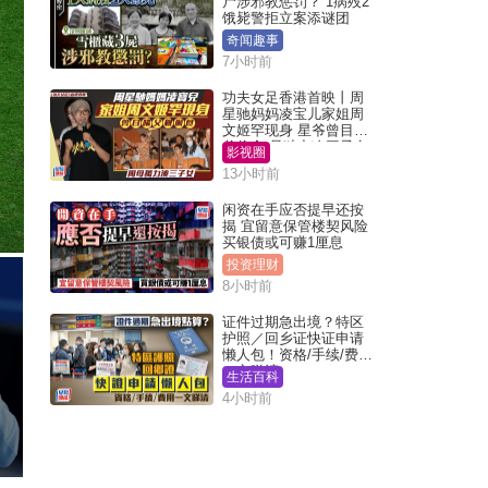
尸涉邪教惩罚？ 1病殁2
饿毙警拒立案添谜团
奇闻趣事
7小时前
功夫女足香港首映丨周
星驰妈妈凌宝儿家姐周
文姬罕现身 星爷曾目睹
父偷食 母独力凑三子女
影视圈
13小时前
闲资在手应否提早还按
揭 宜留意保管楼契风险
买银债或可赚1厘息
投资理财
8小时前
证件过期急出境？特区
护照／回乡证快证申请
懒人包！资格/手续/费用
一文睇清
生活百科
4小时前