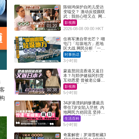
陈锦鸿保护自闭儿受访
变嗌交？ 激动反驳颜联
武：我担心咁又点 网民
批主持咄咄逼人
影视圈
01:20
2026-08-08 09:00 HKT
住将军澳自带光芒？ 嘲
屯门「垃圾地方」惹地
区大战 网民分析「一共
同点」秒息风波｜Juicy
时事热话
叮
3小时前
蒙嘉慧回流香港又返日
本？与郑伊健福冈扫货
互动恩爱 曾被老公爆在
操
当地游手好闲
影视圈
客
00:38
5小时前
构
34岁港漂妈妈惨遭裁员
带住7岁女陷入茫然 内
地网民力劝回流 坚持留
港背后有「长远规
生活百科
划」？
5小时前
奇案解密︱罗湖雪柜藏3