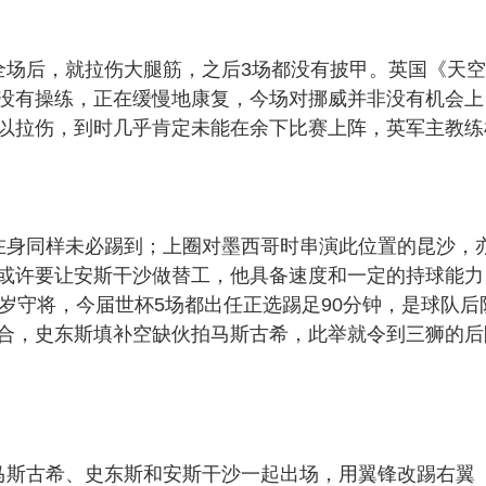
全场后，就拉伤大腿筋，之后3场都没有披甲。英国《天
没有操练，正在缓慢地康复，今场对挪威并非没有机会上
以拉伤，到时几乎肯定未能在余下比赛上阵，英军主教练
在身同样未必踢到；上圈对墨西哥时串演此位置的昆沙，
或许要让安斯干沙做替工，他具备速度和一定的持球能力
岁守将，今届世杯5场都出任正选踢足90分钟，是球队后
合，史东斯填补空缺伙拍马斯古希，此举就令到三狮的后
马斯古希、史东斯和安斯干沙一起出场，用翼锋改踢右翼