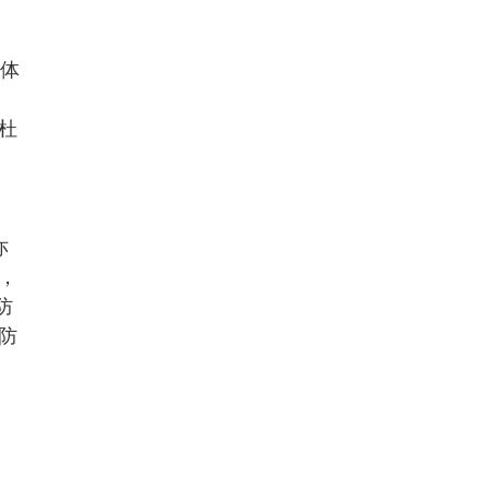
空体
杜
亦
，
防
防