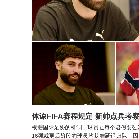
体谅FIFA赛程规定 新帅点兵考
根据国际足协的机制，球员在每个暑假要强
16强或更后阶段的球员均获准延迟归队。