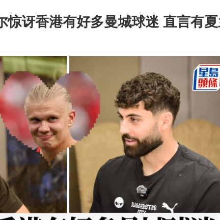
度尔惊讶香港有好多曼城球迷 直言有