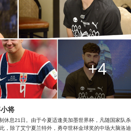
+4
察小将
制休息21日。由于今夏适逢美加墨世界杯，凡随国家队
因此，除了艾宁夏兰特外，勇夺世杯金球奖的中场大脑洛