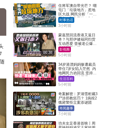
住将军澳自带光芒？ 嘲
屯门「垃圾地方」惹地
区大战 网民分析「一共
同点」秒息风波｜Juicy
时事热话
叮
3小时前
蒙嘉慧回流香港又返日
本？与郑伊健福冈扫货
互动恩爱 曾被老公爆在
头
当地游手好闲
影视圈
00:38
罗
5小时前
随
34岁港漂妈妈惨遭裁员
带住7岁女陷入茫然 内
地网民力劝回流 坚持留
港背后有「长远规
生活百科
划」？
5小时前
奇案解密︱罗湖雪柜藏3
尸涉邪教惩罚？ 1病殁2
饿毙警拒立案添谜团
奇闻趣事
7小时前
功夫女足香港首映丨周
星驰妈妈凌宝儿家姐周