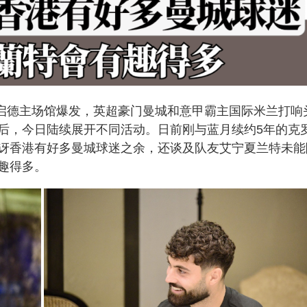
在启德主场馆爆发，英超豪门曼城和意甲霸主国际米兰打响
后，今日陆续展开不同活动。日前刚与蓝月续约5年的克
讶香港有好多曼城球迷之余，还谈及队友艾宁夏兰特未能
趣得多。