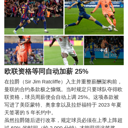
+4
欧联资格等同自动加薪 25%
在拉爵（Sir Jim Ratcliffe）入主并重整薪酬架构前，
曼联的合约条款极之慷慨。当时规定只要球队夺得欧
联资格，球员周薪便会自动上调 25%。这项条款被
写进了美臣蒙特、奥拿拿以及拉舒福特于 2023 年夏
天签署的 5 年长约中。
虽然拉爵随后进行改革，规定球员必须在上季上阵超
过 60% 的时间（约 2,000 分钟）才能获得这笔奖