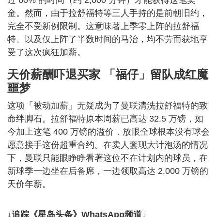
金。然而，由于拉舒福特等三人手持的是前朝旧约，
完全不受新例限制。这意味著上季零上阵的拉舒福
特、以及仅上阵了半数时间的马治，均不劳而获地享
受了这次疯狂加薪。
天价薪酬吓退买家 「福仔」留队成红魔
噩梦
这项「被动加薪」无疑成为了曼联清洗拉舒福特的致
命绊脚石。拉舒福特原本周薪已高达 32.5 万镑，如
今加上这笔 400 万镑的溢价，放眼全球根本没有球会
愿意接手这份超重合约。在卖人套现大计泡汤的情况
下，曼联只能眼睁睁看著这位不在计划内的球员，在
新球季一边坐在后备席，一边领取高达 2,000 万镑的
天价年薪。
↓追踪《星岛头条》WhatsApp频道↓