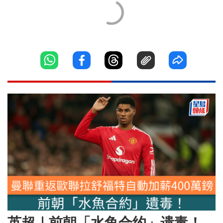
英超｜前朝「水鱼合约」遗毒！