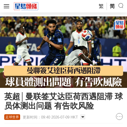
繁
简
英超│曼联签艾达臣荷西遇阻滞 球
员体测出问题 有告吹风险
更新时间：09:40 2026-07-09 HKT
足球世界