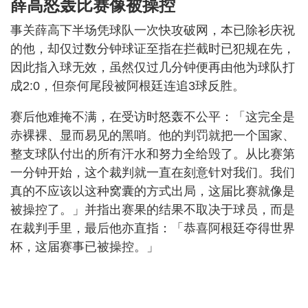
薛高怒轰比赛像被操控
事关薛高下半场凭球队一次快攻破网，本已除衫庆祝
的他，却仅过数分钟球证至指在拦截时已犯规在先，
因此指入球无效，虽然仅过几分钟便再由他为球队打
成2:0，但奈何尾段被阿根廷连追3球反胜。
赛后他难掩不满，在受访时怒轰不公平：「这完全是
赤裸裸、显而易见的黑哨。他的判罚就把一个国家、
整支球队付出的所有汗水和努力全给毁了。从比赛第
一分钟开始，这个裁判就一直在刻意针对我们。我们
真的不应该以这种窝囊的方式出局，这届比赛就像是
被操控了。」并指出赛果的结果不取决于球员，而是
在裁判手里，最后他亦直指：「恭喜阿根廷夺得世界
杯，这届赛事已被操控。」