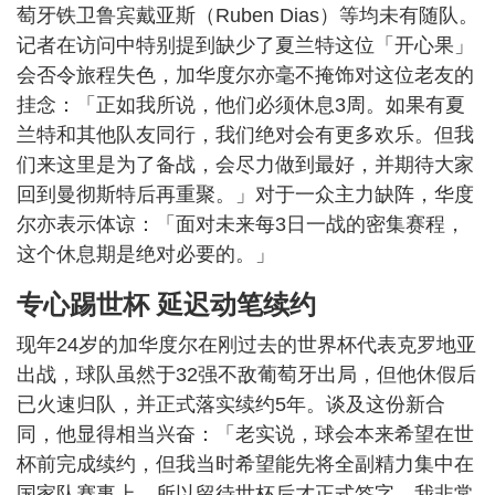
萄牙铁卫鲁宾戴亚斯（Ruben Dias）等均未有随队。
记者在访问中特别提到缺少了夏兰特这位「开心果」
会否令旅程失色，加华度尔亦毫不掩饰对这位老友的
挂念：「正如我所说，他们必须休息3周。如果有夏
兰特和其他队友同行，我们绝对会有更多欢乐。但我
们来这里是为了备战，会尽力做到最好，并期待大家
回到曼彻斯特后再重聚。」对于一众主力缺阵，华度
尔亦表示体谅：「面对未来每3日一战的密集赛程，
这个休息期是绝对必要的。」
专心踢世杯 延迟动笔续约
现年24岁的加华度尔在刚过去的世界杯代表克罗地亚
出战，球队虽然于32强不敌葡萄牙出局，但他休假后
已火速归队，并正式落实续约5年。谈及这份新合
同，他显得相当兴奋：「老实说，球会本来希望在世
杯前完成续约，但我当时希望能先将全副精力集中在
国家队赛事上，所以留待世杯后才正式签字。我非常