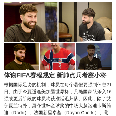
+4
体谅FIFA赛程规定 新帅点兵考察小将
根据国际足协的机制，球员在每个暑假要强制休息21
日。由于今夏适逢美加墨世界杯，凡随国家队杀入16
强或更后阶段的球员均获准延迟归队。因此，除了艾
宁夏兰特外，勇夺世杯金球奖的中场大脑洛迪卡斯简
迪（Rodri）、法国新星卓基（Rayan Cherki）、葡