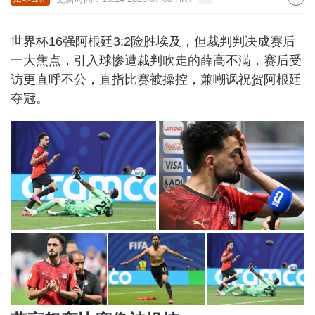
世界杯16强阿根廷3:2险胜埃及，但裁判判决成赛后
一大焦点，引入球惨遭裁判吹走的薛高不满，赛后受
访更直呼不公，直指比赛被操控，兼嘲讽祝贺阿根廷
夺冠。