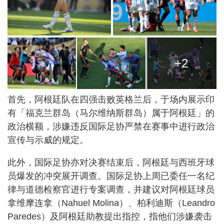
+2
首先，阿根廷队在四强击败英格兰后，于场内展示印
有「福克兰群岛（马尔维纳斯群岛）属于阿根廷」的
政治横额，涉嫌违反国际足协严禁在赛事中进行政治
宣传与示威的规定。
此外，国际足协亦对决赛结束后，阿根廷与西班牙球
员爆发的冲突展开调查。国际足协上周已委任一名纪
律与道德检察官进行专案调查，并建议对阿根廷球员
拿维摩连拿（Nahuel Molina）、柏利迪斯（Leandro
Paredes）及阿根廷助教提出指控，指他们涉嫌袭击