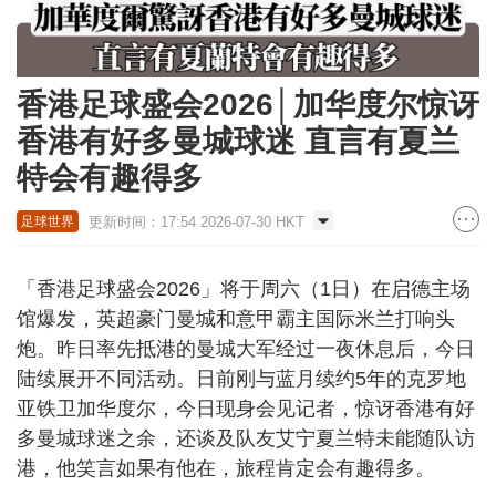
香港足球盛会2026│加华度尔惊讶
香港有好多曼城球迷 直言有夏兰
特会有趣得多
更新时间：17:54 2026-07-30 HKT
足球世界
「香港足球盛会2026」将于周六（1日）在启德主场
馆爆发，英超豪门曼城和意甲霸主国际米兰打响头
炮。昨日率先抵港的曼城大军经过一夜休息后，今日
陆续展开不同活动。日前刚与蓝月续约5年的克罗地
亚铁卫加华度尔，今日现身会见记者，惊讶香港有好
多曼城球迷之余，还谈及队友艾宁夏兰特未能随队访
港，他笑言如果有他在，旅程肯定会有趣得多。