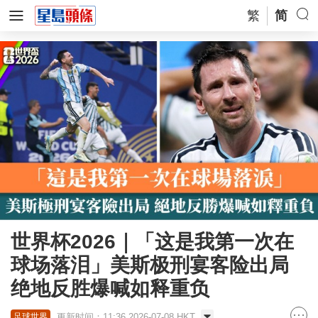
繁
简
世界杯2026｜「这是我第一次在
球场落泪」美斯极刑宴客险出局
绝地反胜爆喊如释重负
更新时间：11:36 2026-07-08 HKT
足球世界