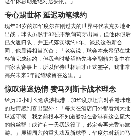
这个休息期是绝对必要的。」
专心踢世杯 延迟动笔续约
现年24岁的加华度尔在刚过去的世界杯代表克罗地亚
出战，球队虽然于32强不敌葡萄牙出局，但他休假后
已火速归队，并正式落实续约5年。谈及这份新合
同，他显得相当兴奋：「老实说，球会本来希望在世
杯前完成续约，但我当时希望能先将全副精力集中在
国家队赛事上，所以留待世杯后才正式签字。我非常
高兴未来5年能继续留在这里。」
惊叹港迷热情 赞马列斯卡战术理念
经历13小时长途跋涉抵港，加华度尔坦言对香港球迷
的热情感到喜出望外：「每天在酒店门外都看到大批
球迷守候。我之前根本不知道曼城在香港有这么庞大
的粉丝群！或许有一天我退役了，必定会再来香港旅
游。」展望周六的重头戏及新球季，华度尔对新帅马