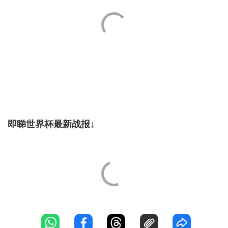
即睇世界杯最新战报↓