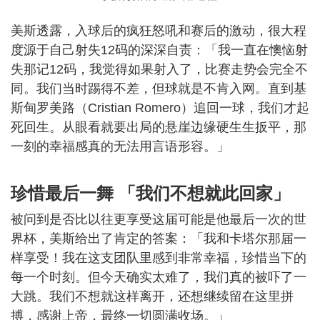
美斯透露，入球后的疯狂怒吼和赛后的激动，很大程
度源于自己射失12码的深深自责：「我一直在懊恼射
失那记12码，我觉得如果射入了，比赛走势会完全不
同。我们当时踢得不差，但球就是不肯入网。直到基
斯甸罗美路（Cristian Romero）追回一球，我们才起
死回生。从眼看就要出局的悬崖边缘硬生生扳平，那
一刻的幸福感真的无法用言语形容。」
珍惜最后一舞 「我们不想就此回家」
被问到是否比以往更享受这届可能是他最后一次的世
界杯，美斯给出了肯定的答案：「我和卡塔尔那届一
样享受！我在这支团队里感到非常幸福，珍惜当下的
每一个时刻。但今天确实太难了，我们真的被吓了一
大跳。我们不想就这样离开，还想继续留在这里拼
搏，感谢上帝，最终一切圆满收场。」