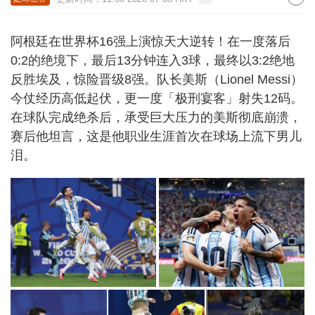
阿根廷在世界杯16强上演惊天大逆转！在一度落后
0:2的绝境下，最后13分钟连入3球，最终以3:2绝地
反胜埃及，惊险晋级8强。队长美斯（Lionel Messi）
今仗经历高低起伏，更一度「极刑宴客」射失12码。
在球队完成绝杀后，承受巨大压力的美斯彻底崩溃，
赛后他坦言，这是他职业生涯首次在球场上流下男儿
泪。