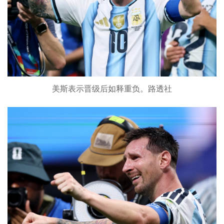
美斯表示晋级后如释重负。路透社