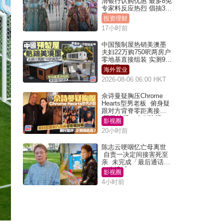
清银行认购优惠 最多8免
专家料反应热烈 倡抽30
手
投资理财
17小时前
中国预制屋热销美澳墨
夫妇22万购750呎两房户
零地基直接组装 实测9个
月激赞
海外置业
2026-08-06 06:00 HKT
佘诗曼疑胸压Chrome
Hearts型男老板 俯身疑
跟对方背脊零距离接触
网民惊呼：企侧边唔
影视圈
得？
20小时前
陈志云哽咽忆亡母离世
自责一决定间接害死至
亲 未完成「最后通话」
一生遗憾
影视圈
4小时前