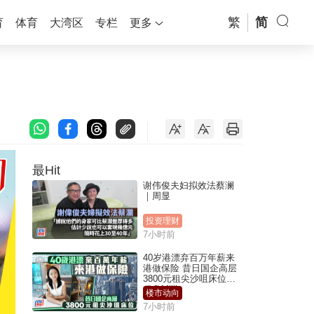
繁
简
育
体育
大湾区
专栏
更多
最Hit
谢伟俊夫妇拟效法蔡澜
｜周显
投资理财
7小时前
40岁港漂弃百万年薪来
港做保险 昔日国企高层
3800元租尖沙咀床位｜
租盘Million
楼市动向
7小时前