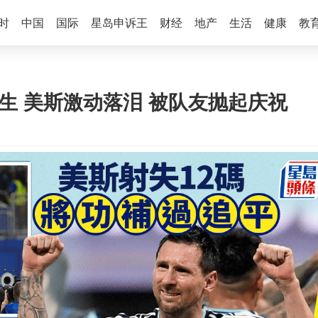
时
中国
国际
星岛申诉王
财经
地产
生活
健康
教
逃生 美斯激动落泪 被队友抛起庆祝