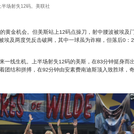
上半场射失12码。美联社
平的黄金机会。但美斯站上12码点操刀，射中腰波被埃及
被埃及两度凭反击破网，其中一球虽为诈糊，但落后0：
来一线生机。上半场射失12码的美斯，在83分钟挺身而
凭着团结和拼搏，在92分钟由安素费南迪斯顶入致胜球，