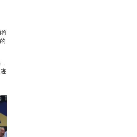
门将
2的
出，
奇迹