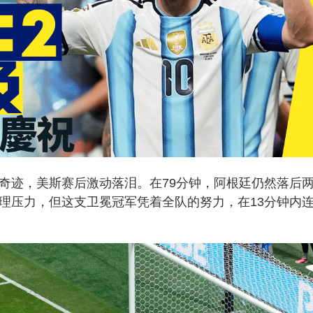
造奇迹，美斯赛后激动落泪。在79分钟，阿根廷仍然落后
心理压力，但这支卫冕冠军凭着全队的努力，在13分钟内