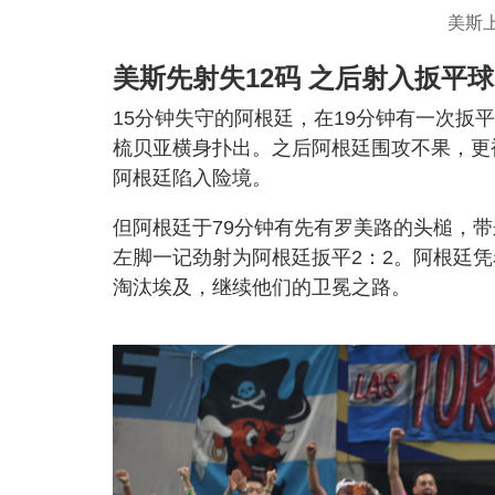
美斯
美斯先射失12码 之后射入扳平球
15分钟失守的阿根廷，在19分钟有一次扳
梳贝亚横身扑出。之后阿根廷围攻不果，更
阿根廷陷入险境。
但阿根廷于79分钟有先有罗美路的头槌，带
左脚一记劲射为阿根廷扳平2：2。阿根廷
淘汰埃及，继续他们的卫冕之路。