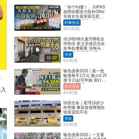
「你个frd废！」JUPAS
放榜炫耀港大医科Offer
名校女生嚣张留言惹众
怒 医学院澄清：宣称
时事热话
「40.5分获录取」不符事
20小时前
实｜Juicy叮
尖沙咀H8大厦升降机全
停前传 新义安成员与女
友争执遭驱逐 涉拖马刑
毁被捕 警另通缉4男
突发
01:07
5小时前
银色债券2026｜新一批
银债每手1万元 最少4.25
厘 8.21起可申购 发行金
两
额最多550亿
投资理财
连入
4小时前
珍惜生命｜荃湾15岁少
年堕楼 事前曾报警预告
昏迷送院不治
突发
5小时前
银色债券2026｜一文看