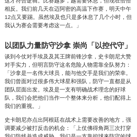
这才符合逻辑。比赛越多，越需要休息，但现在恰恰
相反。我们前几天在迈阿密的高温下作赛，明天中午
12点又要踢。虽然埃及也只是多休息了几个小时，但
我认为赛会需要考虑这一点。」
以团队力量防守沙拿 崇尚「以控代守」
谈到今仗对手埃及及其王牌前锋沙拿，史卡朗尼大赞
对手实力，但明言防守这名危险人物需靠全队努力：
「沙拿是一名伟大球员，能与他交手是我们的荣幸。
我们曾面对过很多伟大球星和强队，防守一直都是从
团队层面出发。埃及是一支有明确战术理念的好球
队，我们会把他们当作一个整体来分析，他们配得上
我们的重视。」
史卡朗尼亦点出阿根廷在战术上需要改善的地方，强
调要减少被打反击的机会：「上仗佛得角两三次打穿
我们防线并造成威胁。我们是一支靠控球来防守的球