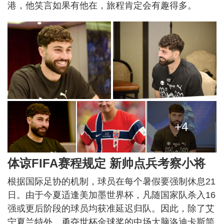
港，他笑言如果有他在，旅程肯定会有趣得多。
+4
体谅FIFA赛程规定 新帅点兵考察小将
根据国际足协的机制，球员在每个暑假要强制休息21
日。由于今夏适逢美加墨世界杯，凡随国家队杀入16
强或更后阶段的球员均获准延迟归队。因此，除了艾
宁夏兰特外，勇夺世杯金球奖的中场大脑洛迪卡斯简