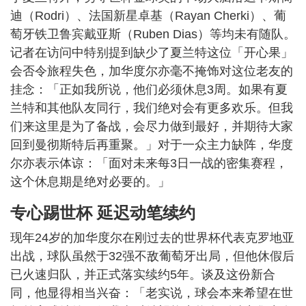
迪（Rodri）、法国新星卓基（Rayan Cherki）、葡
萄牙铁卫鲁宾戴亚斯（Ruben Dias）等均未有随队。
记者在访问中特别提到缺少了夏兰特这位「开心果」
会否令旅程失色，加华度尔亦毫不掩饰对这位老友的
挂念：「正如我所说，他们必须休息3周。如果有夏
兰特和其他队友同行，我们绝对会有更多欢乐。但我
们来这里是为了备战，会尽力做到最好，并期待大家
回到曼彻斯特后再重聚。」对于一众主力缺阵，华度
尔亦表示体谅：「面对未来每3日一战的密集赛程，
这个休息期是绝对必要的。」
专心踢世杯 延迟动笔续约
现年24岁的加华度尔在刚过去的世界杯代表克罗地亚
出战，球队虽然于32强不敌葡萄牙出局，但他休假后
已火速归队，并正式落实续约5年。谈及这份新合
同，他显得相当兴奋：「老实说，球会本来希望在世