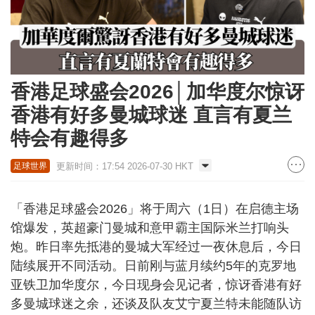
香港足球盛会2026│加华度尔惊讶
香港有好多曼城球迷 直言有夏兰
特会有趣得多
更新时间：17:54 2026-07-30 HKT
足球世界
「香港足球盛会2026」将于周六（1日）在启德主场
馆爆发，英超豪门曼城和意甲霸主国际米兰打响头
炮。昨日率先抵港的曼城大军经过一夜休息后，今日
陆续展开不同活动。日前刚与蓝月续约5年的克罗地
亚铁卫加华度尔，今日现身会见记者，惊讶香港有好
多曼城球迷之余，还谈及队友艾宁夏兰特未能随队访