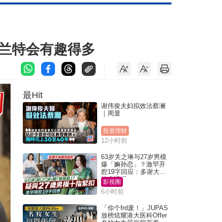
夏兰特会有趣得多
最Hit
谢伟俊夫妇拟效法蔡澜
｜周显
投资理财
12小时前
63岁关之琳与27岁男模
爆「嫲孙恋」？激罕开
腔19字回应：多谢大家
挂念近况
影视圈
6小时前
「你个frd废！」JUPAS
放榜炫耀港大医科Offer