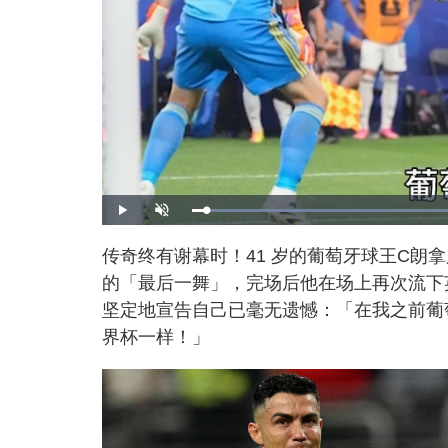
L
P
U
o
l
n
a
a
m
d
y
u
传奇终有谢幕时！41 岁的葡萄牙球王C朗拿度（
e
t
d
e
:
的「最后一舞」，完场后他在场上再次流下
6
6
.
坚定地宣告自己已毫无遗憾：「在我之前葡
4
0
界杯一样！」
%