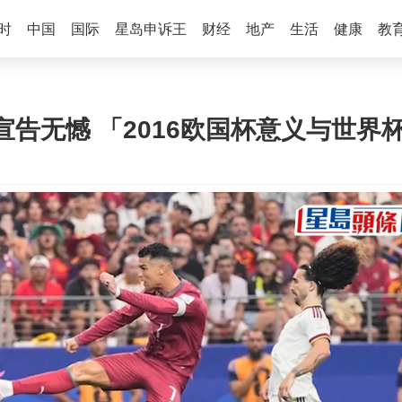
时
中国
国际
星岛申诉王
财经
地产
生活
健康
教
宣告无憾 「2016欧国杯意义与世界