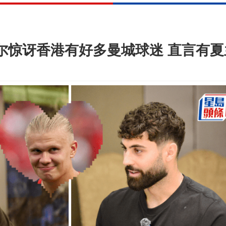
度尔惊讶香港有好多曼城球迷 直言有