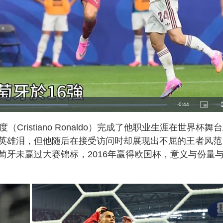
R
-
0:44
P
i
c
e
t
Cristiano Ronaldo）完成了他职业生涯在世界杯舞
u
r
m
e
英雄泪，但他随后在接受访问时却展现出不屈的王者风范
-
i
a
n
萄牙未赢过大赛锦标，2016年赢得欧国杯，意义与份量
-
P
i
i
c
t
n
u
r
e
i
n