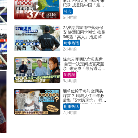
浙江 料创天文台65年来
纪录 成登陆中国「最长
途台风」
社会
00:58
5小时前
27岁港男家道中落做保
安 惨遭旧同学嘲笑 挨足
3年遇「高人」指点 终辞
职宣告「转做一事」｜
时事热话
Juicy叮
2小时前
陈志云哽咽忆亡母离世
自责一决定间接害死至
亲 未完成「最后通话」
一生遗憾
影视圈
9小时前
细单位榨干每吋空间易
踩雷？ 暗藏入住半年必
后悔「5大隐形坑」 师傅
传授6字家居装修锦囊｜
时事热话
Juicy叮
7小时前