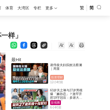
繁
简
育
体育
大湾区
专栏
更多
杯一样」
最Hit
谢伟俊夫妇拟效法蔡澜
｜周显
投资理财
12小时前
63岁关之琳与27岁男模
爆「嫲孙恋」？激罕开
腔19字回应：多谢大家
挂念近况
影视圈
6小时前