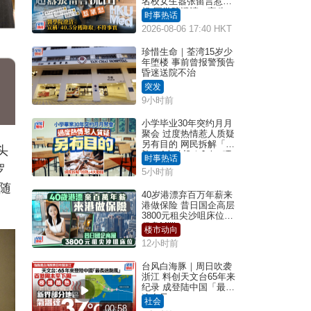
名校女生嚣张留言惹众
怒 医学院澄清：宣称
时事热话
「40.5分获录取」不符事
2026-08-06 17:40 HKT
实｜Juicy叮
珍惜生命｜荃湾15岁少
年堕楼 事前曾报警预告
昏迷送院不治
突发
9小时前
小学毕业30年突约月月
聚会 过度热情惹人质疑
另有目的 网民拆解「扮
头
熟」4大动机｜Juicy叮
时事热话
罗
5小时前
随
40岁港漂弃百万年薪来
港做保险 昔日国企高层
3800元租尖沙咀床位｜
租盘Million
楼市动向
12小时前
台风白海豚｜周日吹袭
浙江 料创天文台65年来
纪录 成登陆中国「最长
途台风」
社会
00:58