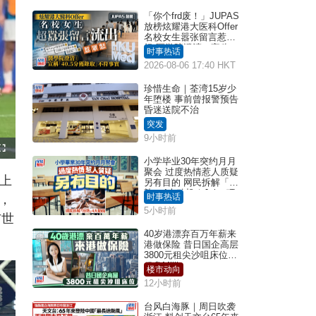
「你个frd废！」JUPAS
放榜炫耀港大医科Offer
名校女生嚣张留言惹众
怒 医学院澄清：宣称
时事热话
「40.5分获录取」不符事
2026-08-06 17:40 HKT
实｜Juicy叮
珍惜生命｜荃湾15岁少
年堕楼 事前曾报警预告
昏迷送院不治
突发
9小时前
F
u
小学毕业30年突约月月
l
聚会 过度热情惹人质疑
l
台上
s
另有目的 网民拆解「扮
c
熟」4大动机｜Juicy叮
r
时事热话
，
e
e
5小时前
n
与世
40岁港漂弃百万年薪来
港做保险 昔日国企高层
3800元租尖沙咀床位｜
租盘Million
楼市动向
12小时前
台风白海豚｜周日吹袭