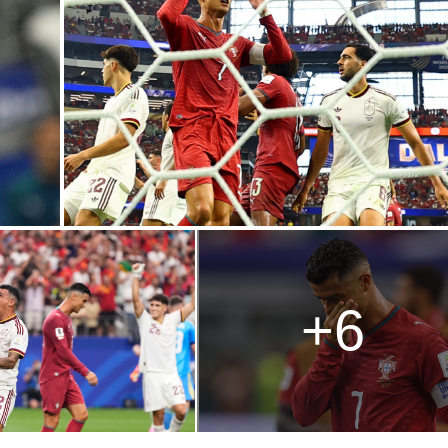
g
T
i
m
e
+6