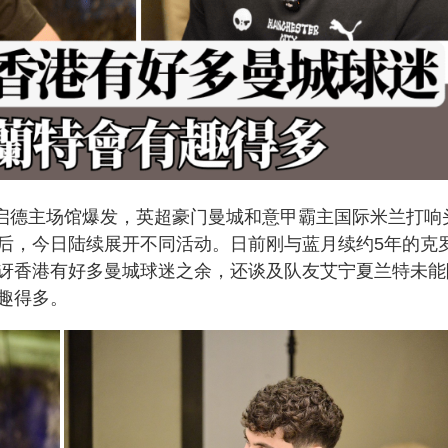
在启德主场馆爆发，英超豪门曼城和意甲霸主国际米兰打响
后，今日陆续展开不同活动。日前刚与蓝月续约5年的克
讶香港有好多曼城球迷之余，还谈及队友艾宁夏兰特未能
趣得多。