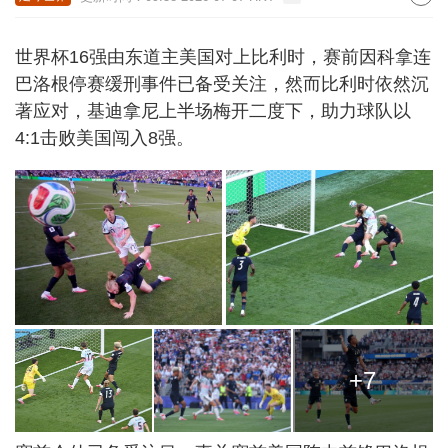
世界杯16强由东道主美国对上比利时，赛前因科拿连
巴洛根停赛缓刑事件已备受关注，然而比利时依然沉
著应对，基迪拿尼上半场梅开二度下，助力球队以
4:1击败美国闯入8强。
+7