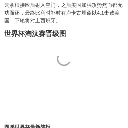
云拿根接应后射入空门，之后美国加强攻势然而都无
功而还，最终比利时补时有卢卡古埋斋以4:1击败美
国，下轮将对上西班牙。
世界杯淘汰赛晋级图
即睇世界杯最新战报↓