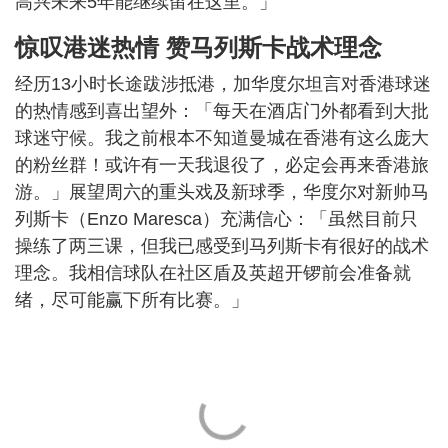
高兴未来5年能继续留在这里。」
惊叹港迷热情 赞马列斯卡战术理念
经历13小时长途跋涉抵港，加华度尔坦言对香港球迷
的热情感到喜出望外：「每天在酒店门外都看到大批
球迷守候。我之前根本不知道曼城在香港有这么庞大
的粉丝群！或许有一天我退役了，必定会再来香港旅
游。」展望周六的重头戏及新球季，华度尔对新帅马
列斯卡（Enzo Maresca）充满信心：「虽然目前只
操练了两三课，但我已感受到马列斯卡有很好的战术
理念。我相信球队在社区盾及英超开锣前会准备就
绪，尽可能赢下所有比赛。」