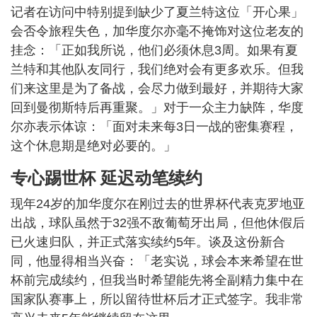
记者在访问中特别提到缺少了夏兰特这位「开心果」
会否令旅程失色，加华度尔亦毫不掩饰对这位老友的
挂念：「正如我所说，他们必须休息3周。如果有夏
兰特和其他队友同行，我们绝对会有更多欢乐。但我
们来这里是为了备战，会尽力做到最好，并期待大家
回到曼彻斯特后再重聚。」对于一众主力缺阵，华度
尔亦表示体谅：「面对未来每3日一战的密集赛程，
这个休息期是绝对必要的。」
专心踢世杯 延迟动笔续约
现年24岁的加华度尔在刚过去的世界杯代表克罗地亚
出战，球队虽然于32强不敌葡萄牙出局，但他休假后
已火速归队，并正式落实续约5年。谈及这份新合
同，他显得相当兴奋：「老实说，球会本来希望在世
杯前完成续约，但我当时希望能先将全副精力集中在
国家队赛事上，所以留待世杯后才正式签字。我非常