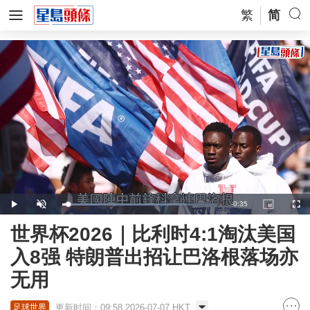
繁
简
Remaining
-
0:35
Loaded
:
Play
Unmute
Picture-
Full
79.76%
in-
Picture
Time
世界杯2026｜比利时4:1淘汰美国
入8强 特朗普出招让巴洛根落场亦
无用
更新时间：09:58 2026-07-07 HKT
足球世界