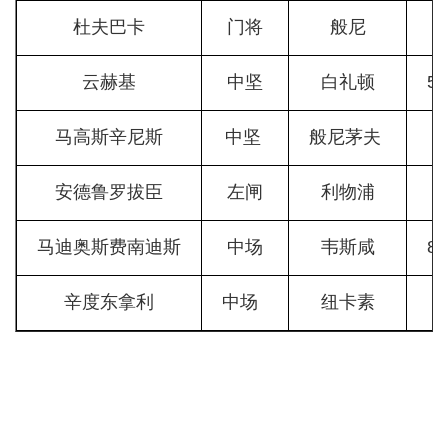
杜夫巴卡
门将
般尼
云赫基
中坚
白礼顿
5
马高斯辛尼斯
中坚
般尼茅夫
安德鲁罗拔臣
左闸
利物浦
马迪奥斯费南迪斯
中场
韦斯咸
8
辛度东拿利
中场
纽卡素