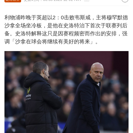
利物浦昨晚于英超以2：0击败韦斯咸，主将穆罕默德
沙拿全场坐冷板，是他在史洛特治下首次于联赛列后
备。史洛特解释这只是因赛程频密而作出的安排，强
调「沙拿在球会将继续有美好的将来」。