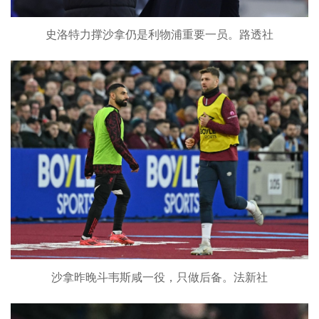
史洛特力撑沙拿仍是利物浦重要一员。路透社
沙拿昨晚斗韦斯咸一役，只做后备。法新社