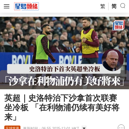
繁
简
英超｜史洛特治下沙拿首次联赛
坐冷板 「在利物浦仍续有美好将
来」
更新时间：06:55 2025-12-01 HKT
足球世界