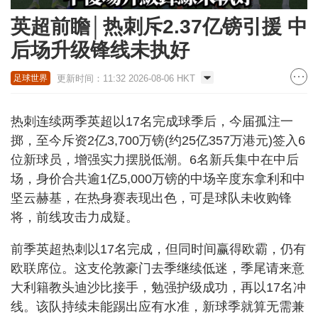
英超前瞻│热刺斥2.37亿镑引援 中
后场升级锋线未执好
更新时间：11:32 2026-08-06 HKT
足球世界
热刺连续两季英超以17名完成球季后，今届孤注一
掷，至今斥资2亿3,700万镑(约25亿357万港元)签入6
位新球员，增强实力摆脱低潮。6名新兵集中在中后
场，身价合共逾1亿5,000万镑的中场辛度东拿利和中
坚云赫基，在热身赛表现出色，可是球队未收购锋
将，前线攻击力成疑。
前季英超热刺以17名完成，但同时间赢得欧霸，仍有
欧联席位。这支伦敦豪门去季继续低迷，季尾请来意
大利籍教头迪沙比接手，勉强护级成功，再以17名冲
线。该队持续未能踢出应有水准，新球季就算无需兼