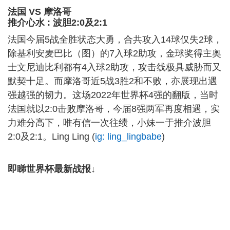
法国 VS 摩洛哥
推介心水 : 波胆2:0及2:1
法国今届5战全胜状态大勇，合共攻入14球仅失2球，
除基利安麦巴比（图）的7入球2助攻，金球奖得主奥
士文尼迪比利都有4入球2助攻，攻击线极具威胁而又
默契十足。而摩洛哥近5战3胜2和不败，亦展现出遇
强越强的韧力。这场2022年世界杯4强的翻版，当时
法国就以2:0击败摩洛哥，今届8强两军再度相遇，实
力难分高下，唯有信一次往绩，小妹一于推介波胆
2:0及2:1。Ling Ling (
ig: ling_lingbabe
)
即睇世界杯最新战报↓