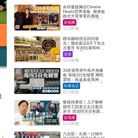
佘诗曼疑胸压Chrome
Hearts型男老板 俯身疑
跟对方背脊零距离接触
网民惊呼：企侧边唔
影视圈
得？
12小时前
檀岛咖啡饼店回归港
岛！预告新店8月下旬太
古重开 年初结束80年历
史湾仔总店
饮食
13小时前
33岁港男突中风半身瘫
痪 母拖3日先报警 网民
震惊：执返条命系神迹
自爆2个恶习｜Juicy叮
时事热话
21小时前
及
黎彼得离世丨儿子黎树
。
德停工陪老父走过最后
岁月 澄清经济没有困
难：传闻有夸张成份
影视圈
02:44
11小时前
六合彩︱头奖一注独中
球，