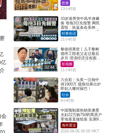
史湾仔总店
饮食
13小时前
33岁港男突中风半身瘫
痪 母拖3日先报警 网民
震惊：执返条命系神迹
）
自爆2个恶习｜Juicy叮
时事热话
。赛
21小时前
黎彼得离世丨儿子黎树
亿
德停工陪老父走过最后
岁月 澄清经济没有困
8亿
难：传闻有夸张成份
影视圈
02:44
介
11小时前
六合彩︱头奖一注独中
得1900万 搅珠结果出炉
即刻入嚟对冧巴！
社会
8小时前
中国预制屋热销美澳墨
夫妇22万购750呎两房户
知会
零地基直接组装 实测9个
年
月激赞
海外置业
2026-08-06 06:00 HKT
70