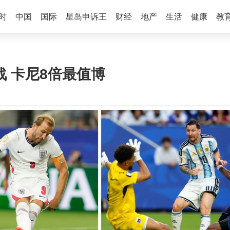
时
中国
国际
星岛申诉王
财经
地产
生活
健康
教
战 卡尼8倍最值博