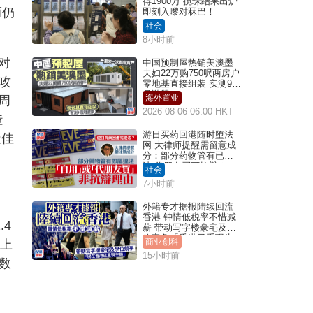
得1900万 搅珠结果出炉
而仍
即刻入嚟对冧巴！
社会
8小时前
对
中国预制屋热销美澳墨
夫妇22万购750呎两房户
攻
零地基直接组装 实测9个
月激赞
海外置业
周
2026-08-06 06:00 HKT
造
游日买药回港随时堕法
极佳
网 大律师提醒需留意成
分：部分药物管有已违
法 代朋友买可抗辩？
社会
7小时前
外籍专才据报陆续回流
香港 钟情低税率不惜减
4
薪 带动写字楼豪宅及学
位竞争「香港已重现生
商业创科
加上
机」
15小时前
数