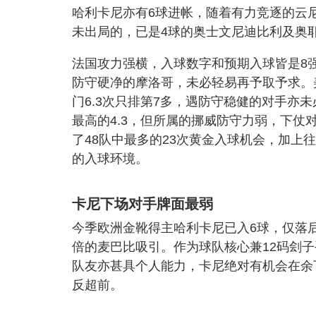
哈利卡尼亦有6球进帐，随着有力竞逐的云
未出局的，已是4球的奥士文尼迪比利及奥
法国攻力强横，入球数字和预期入球皆是8强
防守硬净的摩洛哥，未必轻易再予取予求。
门6.3次只排第7多，遇防守稳健的对手亦
最高的4.3，但所属的挪威防守力弱，下
了48队中最多的23次黄金入球机会，加
的入球环境。
卡尼下场对手牌面最弱
今季欧洲金靴得主哈利卡尼已入6球，仅落后其
倍的麦巴比吸引。作为球队核心兼12码刽
队友亦甚具个人能力，卡尼绝对有机会在余
反超前。