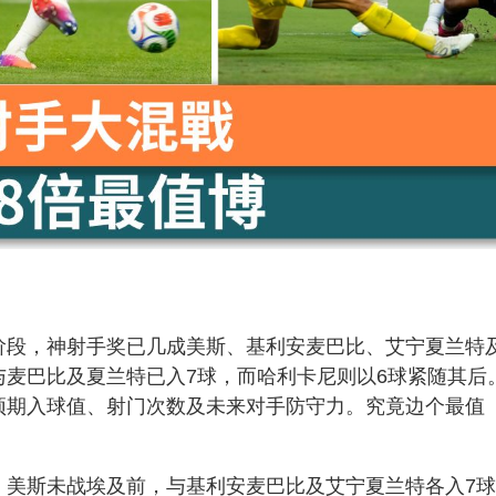
阶段，神射手奖已几成美斯、基利安麦巴比、艾宁夏兰特
与麦巴比及夏兰特已入7球，而哈利卡尼则以6球紧随其后
预期入球值、射门次数及未来对手防守力。究竟边个最值
，美斯未战埃及前，与基利安麦巴比及艾宁夏兰特各入7