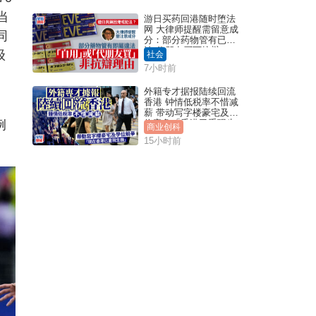
当
游日买药回港随时堕法
网 大律师提醒需留意成
同
分：部分药物管有已违
法 代朋友买可抗辩？
级
社会
7小时前
外籍专才据报陆续回流
香港 钟情低税率不惜减
薪 带动写字楼豪宅及学
例
位竞争「香港已重现生
商业创科
机」
15小时前