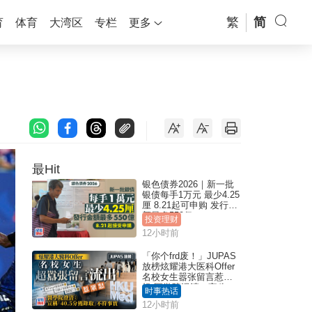
繁
简
育
体育
大湾区
专栏
更多
最Hit
银色债券2026｜新一批
银债每手1万元 最少4.25
厘 8.21起可申购 发行金
额最多550亿
投资理财
12小时前
「你个frd废！」JUPAS
放榜炫耀港大医科Offer
名校女生嚣张留言惹众
怒 医学院澄清：宣称
时事热话
「40.5分获录取」不符事
12小时前
实｜Juicy叮