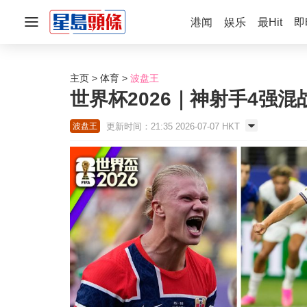
港闻
娱乐
最Hit
即
主页
体育
波盘王
世界杯2026｜神射手4强混
更新时间：21:35 2026-07-07 HKT
波盘王