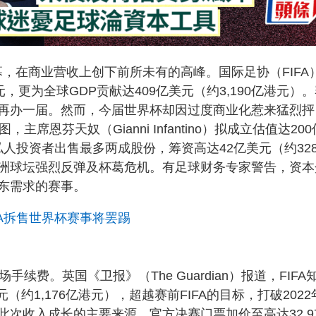
幕，在商业营收上创下前所未有的高峰。国际足协（FIFA
，更为全球GDP贡献达409亿美元（约3,190亿港元）
再办一届。然而，今届世界杯却因过度商业化惹来猛烈抨
席恩芬天奴（Gianni Infantino）拟成立估值达200
私人投资者出售最多两成股份，筹资高达42亿美元（约32
洲球坛强烈反弹及杯葛危机。有足球财务专家警告，资本
东需求的赛事。
FA拆售世界杯赛事将罢踢
续费。英国《卫报》（The Guardian）报道，FIFA
（约1,176亿港元），超越赛前FIFA的目标，打破2022
次收入成长的主要来源。官方决赛门票加价至高达32,9