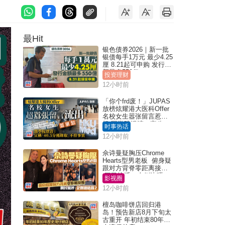
最Hit
银色债券2026｜新一批
银债每手1万元 最少4.25
厘 8.21起可申购 发行金
额最多550亿
投资理财
12小时前
「你个frd废！」JUPAS
放榜炫耀港大医科Offer
名校女生嚣张留言惹众
怒 医学院澄清：宣称
时事热话
「40.5分获录取」不符事
12小时前
实｜Juicy叮
佘诗曼疑胸压Chrome
Hearts型男老板 俯身疑
跟对方背脊零距离接触
网民惊呼：企侧边唔
影视圈
得？
12小时前
檀岛咖啡饼店回归港
岛！预告新店8月下旬太
古重开 年初结束80年历