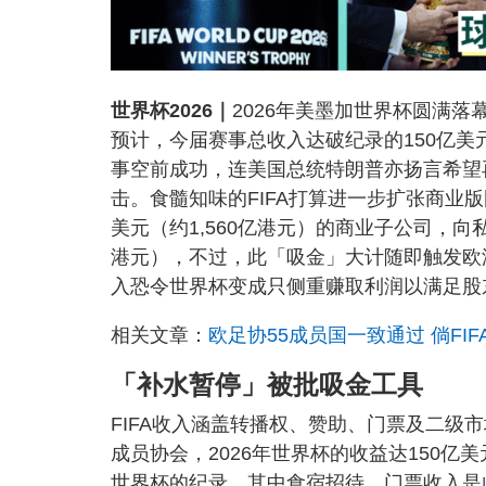
世界杯2026｜
2026年美墨加世界杯圆满落
预计，今届赛事总收入达破纪录的150亿美元
事空前成功，连美国总统特朗普亦扬言希望
击。食髓知味的FIFA打算进一步扩张商业版图，主
美元（约1,560亿港元）的商业子公司，向
港元），不过，此「吸金」大计随即触发欧
入恐令世界杯变成只侧重赚取利润以满足股
相关文章：
欧足协55成员国一致通过 倘FI
「补水暂停」被批吸金工具
FIFA收入涵盖转播权、赞助、门票及二级市场手
成员协会，2026年世界杯的收益达150亿美元
世界杯的纪录。其中食宿招待、门票收入是此