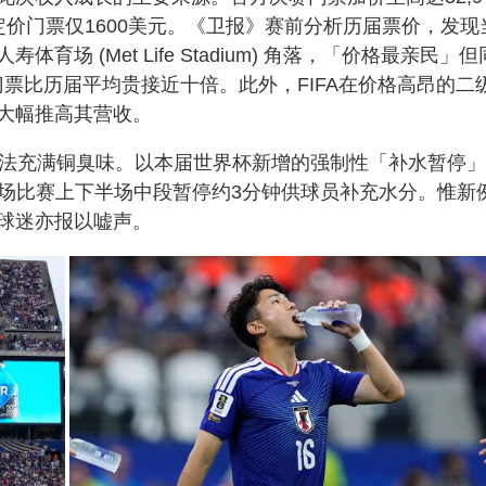
价门票仅1600美元。《卫报》赛前分析历届票价，发现
 (Met Life Stadium) 角落，「价格最亲民」但
位置，门票比历届平均贵接近十倍。此外，FIFA在价格高昂的二
亦大幅推高其营收。
手法充满铜臭味。以本届世界杯新增的强制性「补水暂停」
赛事规定每场比赛上下半场中段暂停约3分钟供球员补充水分。惟新
球迷亦报以嘘声。