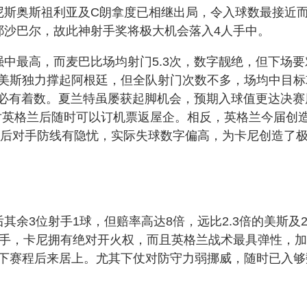
尼斯奥斯祖利亚及C朗拿度已相继出局，令入球数最接近
耶沙巴尔，故此神射手奖将极大机会落入4人手中。
中最高，而麦巴比场均射门5.3次，数字靓绝，但下场要
美斯独力撑起阿根廷，但全队射门次数不多，场均中目标
未必有着数。夏兰特虽屡获起脚机会，预期入球值更达决赛
仗对英格兰后随时可以订机票返屋企。相反，英格兰今届创
上往后对手防线有隐忧，实际失球数字偏高，为卡尼创造了
余3位射手1球，但赔率高达8倍，远比2.3倍的美斯及2.
子手，卡尼拥有绝对开火权，而且英格兰战术最具弹性，
下赛程后来居上。尤其下仗对防守力弱挪威，随时已入够