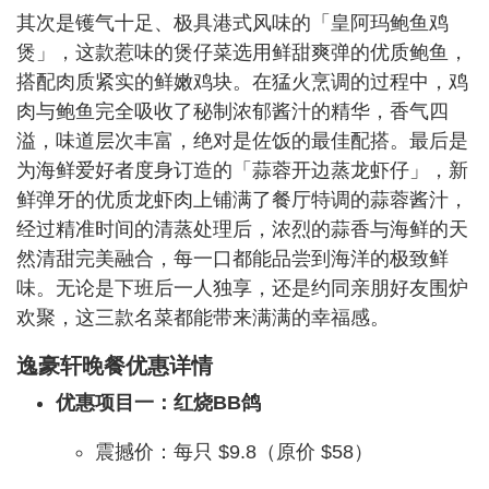
其次是镬气十足、极具港式风味的「皇阿玛鲍鱼鸡
煲」，这款惹味的煲仔菜选用鲜甜爽弹的优质鲍鱼，
搭配肉质紧实的鲜嫩鸡块。在猛火烹调的过程中，鸡
肉与鲍鱼完全吸收了秘制浓郁酱汁的精华，香气四
溢，味道层次丰富，绝对是佐饭的最佳配搭。最后是
为海鲜爱好者度身订造的「蒜蓉开边蒸龙虾仔」，新
鲜弹牙的优质龙虾肉上铺满了餐厅特调的蒜蓉酱汁，
经过精准时间的清蒸处理后，浓烈的蒜香与海鲜的天
然清甜完美融合，每一口都能品尝到海洋的极致鲜
味。无论是下班后一人独享，还是约同亲朋好友围炉
欢聚，这三款名菜都能带来满满的幸福感。
逸豪轩晚餐优惠详情
优惠项目一：红烧BB鸽
震撼价：每只 $9.8（原价 $58）