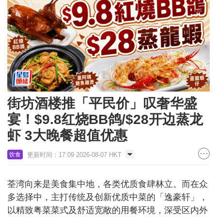
街坊酒楼推「平民价」叹奢华盛
宴！$9.8红烧BB鸽/$28开边蒸龙
虾 3大晚餐超值优惠
更新时间：17:09 2026-08-07 HKT
饮食
荃湾向来是美食集中地，各类优质食肆林立。而在众
多选择中，主打传统及创新优质中菜的「逸豪轩」，
以精致粤菜菜式及舒适宽敞的用餐环境，深受区内外