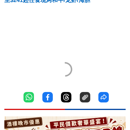
至$241起任食现烤和牛/龙虾/海胆