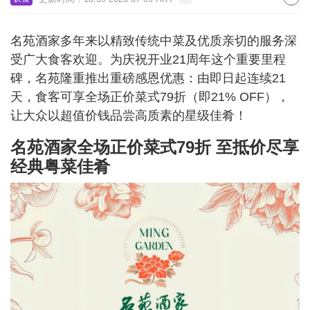
名苑酒家多年来以精致传统中菜及优质亲切的服务深
受广大食客欢迎。为庆祝开业21周年这个重要里程
碑，名苑隆重推出重磅感恩优惠：由即日起连续21
天，食客可享全场正价菜式79折（即21% OFF），
让大众以超值价钱品尝高质素的星级佳肴！
名苑酒家全场正价菜式79折 至抵价尽享
经典粤菜佳肴