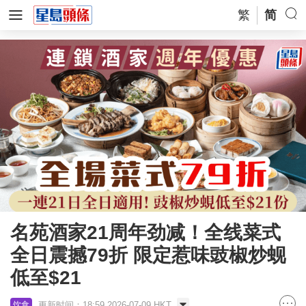
繁
简
名苑酒家21周年劲减！全线菜式
全日震撼79折 限定惹味豉椒炒蚬
低至$21
更新时间：18:59 2026-07-09 HKT
饮食