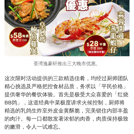
荃湾逸豪轩推出三大晚市优惠。
这次限时活动提供的三款精选佳肴，均经过厨师团队
精心挑选及严格把控食材品质，务求以「平民价格」
提供奢华的餐饮体验。首先是极受大众喜爱的「红烧
BB鸽」，这道经典中菜极度讲求火候控制，厨师将
精选的乳鸽生炸至外皮金黄酥脆，完美锁住内部丰盈
的肉汁。每一口都散发著浓郁的肉香，肉质保持极致
的嫩滑，令人一试难忘。