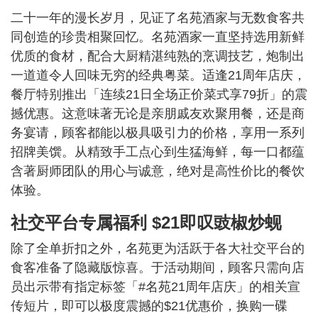
二十一年的漫长岁月，见证了名苑酒家与无数食客共
同创造的珍贵相聚回忆。名苑酒家一直坚持选用新鲜
优质的食材，配合大厨精湛纯熟的烹调技艺，炮制出
一道道令人回味无穷的经典粤菜。适逢21周年店庆，
餐厅特别推出「连续21日全场正价菜式享79折」的震
撼优惠。这意味著无论是亲朋戚友欢聚用餐，还是商
务宴请，顾客都能以极具吸引力的价格，享用一系列
招牌美馔。从精致手工点心到生猛海鲜，每一口都蕴
含著厨师团队的用心与诚意，绝对是高性价比的餐饮
体验。
社交平台专属福利 $21即叹豉椒炒蚬
除了全单折扣之外，名苑更为活跃于各大社交平台的
食客准备了隐藏版惊喜。于活动期间，顾客只需向店
员出示带有指定标签「#名苑21周年店庆」的相关宣
传短片，即可以极度震撼的$21优惠价，换购一碟