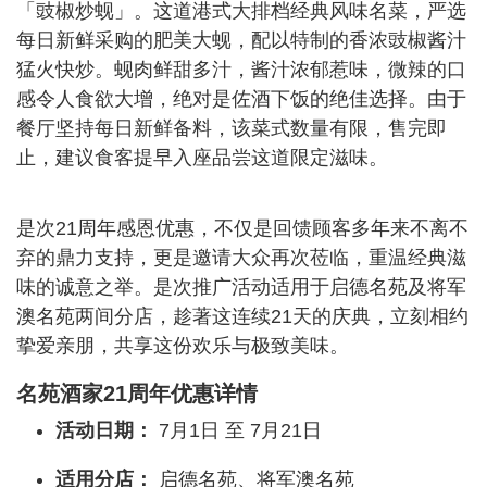
「豉椒炒蚬」。这道港式大排档经典风味名菜，严选
每日新鲜采购的肥美大蚬，配以特制的香浓豉椒酱汁
猛火快炒。蚬肉鲜甜多汁，酱汁浓郁惹味，微辣的口
感令人食欲大增，绝对是佐酒下饭的绝佳选择。由于
餐厅坚持每日新鲜备料，该菜式数量有限，售完即
止，建议食客提早入座品尝这道限定滋味。
是次21周年感恩优惠，不仅是回馈顾客多年来不离不
弃的鼎力支持，更是邀请大众再次莅临，重温经典滋
味的诚意之举。是次推广活动适用于启德名苑及将军
澳名苑两间分店，趁著这连续21天的庆典，立刻相约
挚爱亲朋，共享这份欢乐与极致美味。
名苑酒家21周年优惠详情
活动日期：
7月1日 至 7月21日
适用分店：
启德名苑、将军澳名苑