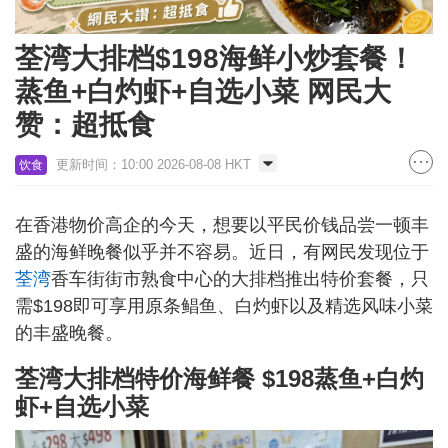
荃湾大排档$198海鲜小炒套餐！
蒸鱼+白灼虾+自选小菜 网民大
赞：超抵食
更新时间：10:00 2026-08-08 HKT
饮食
在香港物价高企的今天，想要以平民价钱品尝一顿丰
盛的海鲜晚餐似乎并不容易。近日，有网民发现位于
荃湾
香车街街市熟食中心的大排档推出特价套餐，只
需$198即可享用原条鲳鱼、白灼虾以及精选风味小菜
的丰盛晚餐。
荃湾大排档特价海鲜餐 $198蒸鱼+白灼
虾+自选小菜