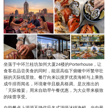
坐落于中环兰桂坊加州大厦24楼的Porterhouse，让
食客在品尝美食的同时，能居高临下俯瞰中环繁华壮
丽的天际线景致。餐厅向来以搜罗优质海鲜与上乘熟
成牛排而闻名，环境奢华且极具格调。是次推出的
「天际飨宴」周末自助早午餐优惠，为大众带来极致
的味蕾享受。
自助餐桌上源源不绝供应各式顶级冰镇海鲜，当中最