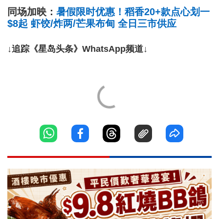
同场加映：
暑假限时优惠！稻香20+款点心划一
$8起 虾饺/炸两/芒果布甸 全日三市供应
↓追踪《星岛头条》WhatsApp频道↓