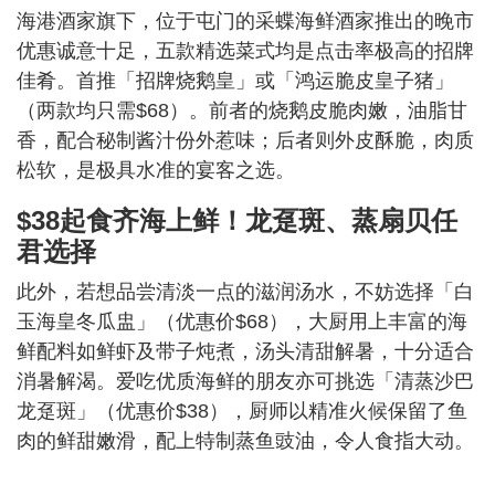
海港酒家旗下，位于屯门的采蝶海鲜酒家推出的晚市
优惠诚意十足，五款精选菜式均是点击率极高的招牌
佳肴。首推「招牌烧鹅皇」或「鸿运脆皮皇子猪」
（两款均只需$68）。前者的烧鹅皮脆肉嫩，油脂甘
香，配合秘制酱汁份外惹味；后者则外皮酥脆，肉质
松软，是极具水准的宴客之选。
$38起食齐海上鲜！龙趸斑、蒸扇贝任
君选择
此外，若想品尝清淡一点的滋润汤水，不妨选择「白
玉海皇冬瓜盅」（优惠价$68），大厨用上丰富的海
鲜配料如鲜虾及带子炖煮，汤头清甜解暑，十分适合
消暑解渴。爱吃优质海鲜的朋友亦可挑选「清蒸沙巴
龙趸斑」（优惠价$38），厨师以精准火候保留了鱼
肉的鲜甜嫩滑，配上特制蒸鱼豉油，令人食指大动。