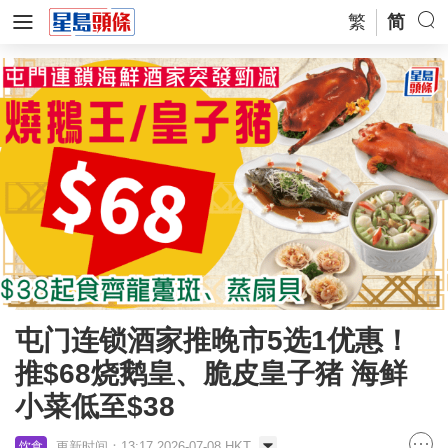
繁
简
屯门连锁酒家推晚市5选1优惠！
推$68烧鹅皇、脆皮皇子猪 海鲜
小菜低至$38
更新时间：13:17 2026-07-08 HKT
饮食