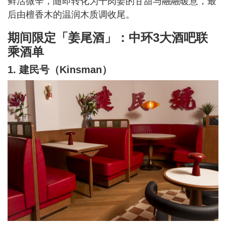
鲜活微辛，随即转化为干肉姜的甘甜与融融暖意，最
后由檀香木的温润木质调收尾。
期间限定「姜尾酒」：中环3大酒吧联
乘酒单
1. 建民号（Kinsman）