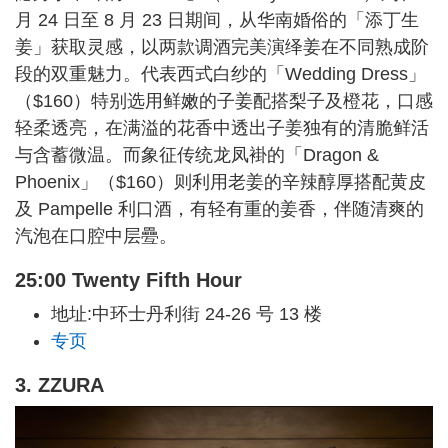
月 24 日至 8 月 23 日期间，从华南婚俗的「添丁生
姜」获取灵感，以两款调酒完美演绎姜在不同熟成阶
段的双重魅力。代表西式白纱的「Wedding Dress」
（$160）特别选用鲜嫩的子姜配搭梨子及橙花，口感
轻柔透亮，在满溢的花香中透出子姜独有的清脆鲜活
与含蓄微温。而象征传统龙凤褂的「Dragon &
Phoenix」（$160）则利用老姜的辛辣醇厚搭配黄皮
及 Pampelle 利口酒，有轻有重的姜香，伴随清爽的
汽泡在口腔中层疉。
25:00 Twenty Fifth Hour
地址:中环士丹利街 24-26 号 13 楼
专页
3. ZZURA