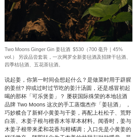
Two Moons Ginger Gin 姜毡酒 $530（700 毫升｜45%
vol.） 另设品尝套装，一次网罗全新姜毡酒及招牌干毡酒、
四季桔毡酒、五花茶毡酒。
说起姜，你第一时间会想起什么？是做菜时用于辟腥
的姜丝? 抑或过时过节吃的姜汁汤圆，还是感冒初起
喝的那杯「可乐煲姜」？ 屡获国际殊荣的本地毡酒
品牌 Two Moons 这次的手工蒸馏杰作「姜毡酒」 ，
巧妙糅合了新鲜小黄姜与干姜，再配上杜松子、荒野
白茶、木姜子根与檀香木等草本材料。闻香时，姜与
木姜子根带来柔和花香与柑橘调；入口先是小黄姜的