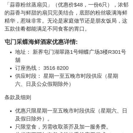
「蒜蓉粉丝蒸扇贝」（优惠价$48，一份6只），浓郁
的蒜香与鲜甜的扇贝完美结合，底部的粉丝吸满海鲜
精华，惹味非常。无论是家庭做节还是朋友饭局，这
五款佳肴都能满足不同食客的胃口。
屯门采蝶海鲜酒家优惠详情:
地址： 新界屯门湖翠路1号蝴蝶广场3楼R301号
舖
订座热线： 3516 8200
供应时段： 星期一至五晚市时段供应（星期
六、日及公众假期除外）
条款及细则
优惠只限星期一至五晚市时段供应（星期六、日
及假日除外）。
只限堂食，另需收取茶芥及加一服务费。