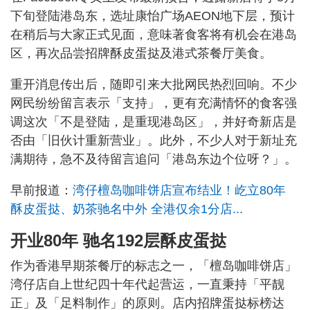
下旬登陆港岛东，选址康怡广场AEON地下层，预计
在稍后与大家正式见面，意味著食客将有机会在港岛
区，再次品尝招牌酥皮蛋挞及港式茶餐厅美食。
重开消息传出后，随即引来大批网民热烈回响。不少
网民纷纷留言表示「支持」，更有充满情怀的食客强
调这次「不是登陆，是重现港岛区」，并好奇新店是
否由「旧伙计重新营业」。此外，不少人对于新址充
满期待，急不及待留言追问「港岛东边个位呀？」。
早前报道：
湾仔檀岛咖啡饼店宣布结业！屹立80年
酥皮蛋挞、奶茶驰名中外 全港仅余1分店...
开业80年 驰名192层酥皮蛋挞
作为香港早期茶餐厅的标志之一，「檀岛咖啡饼店」
湾仔店自上世纪四十年代起营运，一直秉持「平靓
正」及「足料制作」的原则。店内招牌蛋挞标榜达