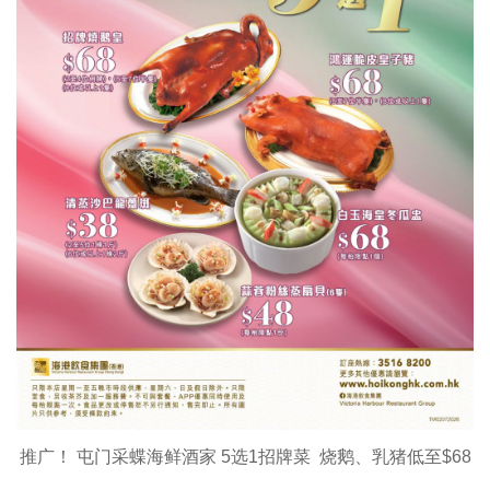
推广！ 屯门采蝶海鲜酒家 5选1招牌菜 烧鹅、乳猪低至$68