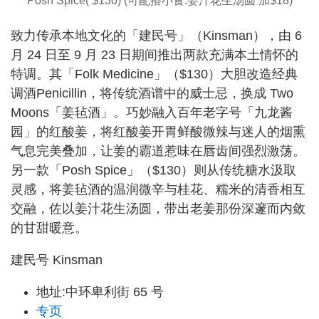
Posh Spice( $130) (可配搭小食:姜汁花生汤圆 加$18)
致力传承本地文化的「建民号」（Kinsman），由 6
月 24 日至 9 月 23 日期间推出两款充满本土情怀的
特调。其「Folk Medicine」（$130）大胆改造经典
调酒Penicillin，将传统酒谱中的威士忌，换成 Two
Moons「姜毡酒」。巧妙融入百年老字号「九龙酱
园」的红酸姜，将红酸姜开胃鲜酸微辣与迷人的烟熏
气息完美叠加，让姜的霸道惹味在唇齿间强烈激荡。
另一款「Posh Spice」（$130）则从传统糖水汲取
灵感，将姜毡酒的温润微辛与桂花、糯米的清香相互
交融，佐以姜汁花生汤圆，带出老姜那份深邃而内敛
的甘甜暖意。
建民号 Kinsman
地址:中环卑利街 65 号
专页