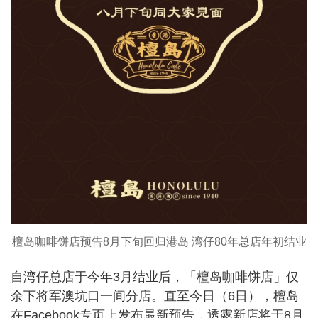
檀岛咖啡饼店预告8月下旬回归港岛 湾仔80年总店年初结业
自湾仔总店于今年3月结业后，「檀岛咖啡饼店」仅
余下将军澳坑口一间分店。直至今日（6日），檀岛
在Facebook专页上发布最新预告，透露新店将于8月