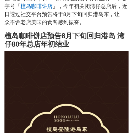
字号「
檀岛咖啡饼店
」，今年初关闭湾仔总店后，近
日透过社交平台预告将于8月下旬回归港岛东，让一
众不舍老店美味的食客感到振奋。
檀岛咖啡饼店预告8月下旬回归港岛 湾
仔80年总店年初结业