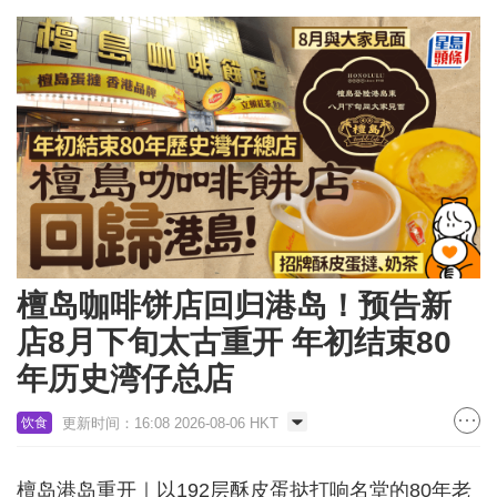
檀岛咖啡饼店回归港岛！预告新
店8月下旬太古重开 年初结束80
年历史湾仔总店
更新时间：16:08 2026-08-06 HKT
饮食
檀岛港岛重开｜以192层酥皮蛋挞打响名堂的80年老