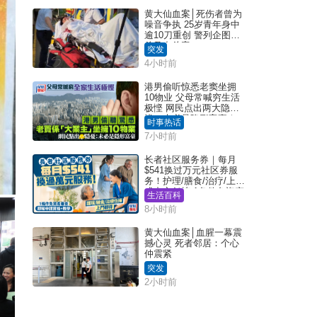
黄大仙血案│死伤者曾为
噪音争执 25岁青年身中
逾10刀重创 警列企图谋
杀及自杀案
突发
4小时前
港男偷听惊悉老窦坐拥
10物业 父母常喊穷生活
极悭 网民点出两大隐
忧：未必是隐形富豪｜
时事热话
Juicy叮
7小时前
长者社区服务券｜每月
$541换过万元社区券服
务！护理/膳食/治疗/上门
或中心任拣 1条件免资产
生活百科
审查（附申请资格及教
8小时前
学）
黄大仙血案│血腥一幕震
撼心灵 死者邻居：个心
仲震紧
突发
2小时前