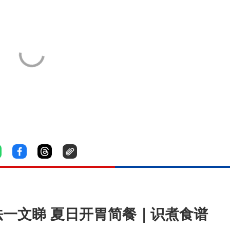
法一文睇 夏日开胃简餐｜识煮食谱