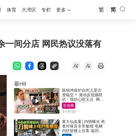
繁
简
育
体育
大湾区
专栏
更多
余一间分店 网民热议没落有
最Hit
陈锦鸿保护自闭儿受访
变嗌交？ 激动反驳颜联
武：我担心咁又点 网民
批主持咄咄逼人
影视圈
01:20
9小时前
黄大仙血案│内情曝光 死
者对噪音非常敏感 电梯
内狂斩楼上住客 返回住
所堕楼亡