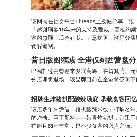
该网民在社交平台Threads上发帖分享
「感谢顾客16年来的支持及爱戴，因租约期
客的惠顾，后会有期。」意味著，湾仔分店
食客道别。
昔日版图缩减 全港仅剩西营盘分
巴蜀轩过去曾迎来发展高峰，在筲箕湾、元
分店即将退场，该品牌目前在全港将仅剩下
招牌生炸猪扒配酸辣汤底 承载食客回忆
该店多年来凭借「猪扒酸辣米线」打响名堂
的炸酱。至于配料——带骨炸猪扒，则采用
香脆且肉汁丰富，是不少食客的必点之选。