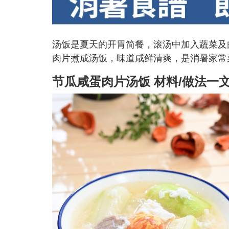
汤饭是夏天的开胃简餐，滚汤中加入蔬菜及
肉片煮成汤饭，味道咸鲜清爽，是消暑家常
节瓜咸蛋肉片汤饭 材料/做法一