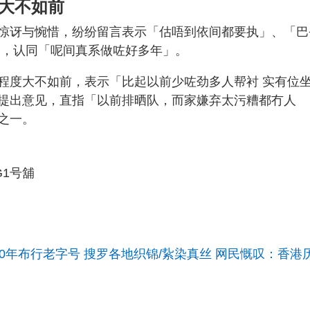
量大不如前
惊讶与惋惜，纷纷留言表示「估唔到依间都要执」、「巴
」，认同「呢间真系做咗好多年」。
程度大不如前，表示「比起以前少咗劲多人帮衬 实有位
提出意见，直指「以前排晒队，而家嫌弃太污糟都冇人
之一。
G1号舖
0年布行老字号 搜罗各地织锦/紥染真丝 网民慨叹：香港