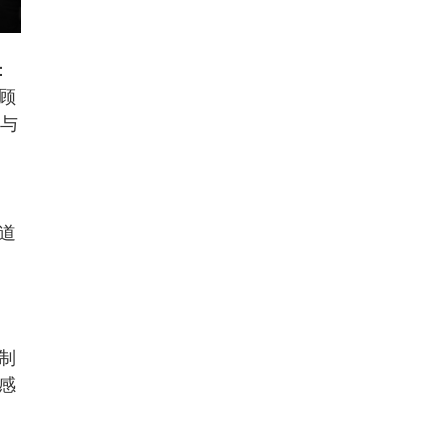
：
顾
坊与
道
制
感