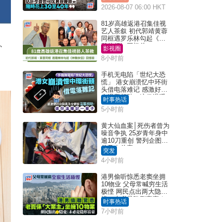
2026-08-07 06:00 HKT
81岁高雄返港召集佳视
艺人茶叙 初代郭靖黄蓉
同框遇罗乐林勾起《神
、
雕侠侣》回忆杀
影视圈
8小时前
手机无电陷「世纪大恐
慌」 港女崩溃忆中环街
头借电落难记 感激好心
人温馨相助：这份温暖
时事热话
记一辈子｜Juicy叮
5小时前
黄大仙血案│死伤者曾为
噪音争执 25岁青年身中
逾10刀重创 警列企图谋
杀及自杀案
突发
4小时前
港男偷听惊悉老窦坐拥
10物业 父母常喊穷生活
极悭 网民点出两大隐
忧：未必是隐形富豪｜
时事热话
Juicy叮
7小时前