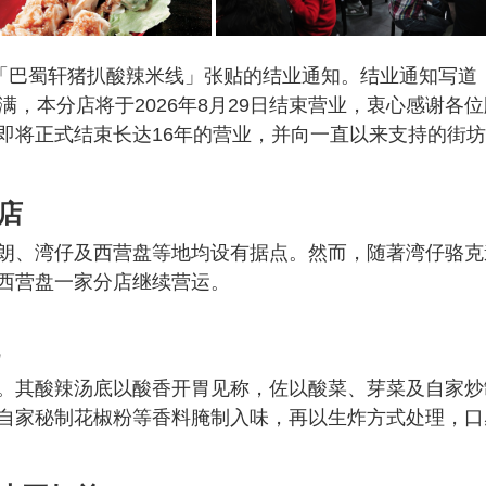
一张「巴蜀轩猪扒酸辣米线」张贴的结业通知。结业通知写道
满，本分店将于2026年8月29日结束营业，衷心感谢各位
即将正式结束长达16年的营业，并向一直以来支持的街
店
朗、湾仔及西营盘等地均设有据点。然而，随著湾仔骆克
西营盘一家分店继续营运。
。其酸辣汤底以酸香开胃见称，佐以酸菜、芽菜及自家炒
自家秘制花椒粉等香料腌制入味，再以生炸方式处理，口