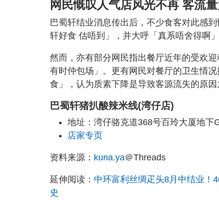
网民慨叹人气店风光不再 客流
巴蜀轩结业消息传出后，不少食客对此感到
轩好食 估唔到」，并大呼「真系唔舍得啊
然而，亦有部分网民指出餐厅近年的受欢迎
有时仲包场」。更有网民对餐厅的卫生情况
食」，认为质素下降是导致客源流失的原因
巴蜀轩猪扒酸辣米线(湾仔店)
地址：湾仔骆克道368号百玲大厦地下
店家专页
资料来源：
kuna.ya
＠Threads
延伸阅读：
中环富利丝绸疋头8月中结业！4
史