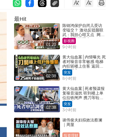
最Hit
陈锦鸿保护自闭儿受访
变嗌交？ 激动反驳颜联
武：我担心咁又点 网民
批主持咄咄逼人
影视圈
01:20
9小时前
黄大仙血案│内情曝光 死
者对噪音非常敏感 电梯
内狂斩楼上住客 返回住
所堕楼亡
突发
02:38
8小时前
黄大仙血案│死者预谋报
复噪音滋扰 听到楼上单
位拉铁闸声 携刀等䢂伏
击伤者
突发
02:38
3小时前
谢伟俊夫妇拟效法蔡澜
｜周显
投资理财