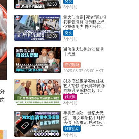
突发
02:38
8小时前
黄大仙血案│死者预谋报
复噪音滋扰 听到楼上单
位拉铁闸声 携刀等䢂伏
击伤者
突发
02:38
3小时前
谢伟俊夫妇拟效法蔡澜
｜周显
投资理财
2026-08-07 06:00 HKT
81岁高雄返港召集佳视
艺人茶叙 初代郭靖黄蓉
同框遇罗乐林勾起《神
分
雕侠侣》回忆杀
影视圈
式
8小时前
手机无电陷「世纪大恐
慌」 港女崩溃忆中环街
头借电落难记 感激好心
人温馨相助：这份温暖
时事热话
记一辈子｜Juicy叮
5小时前