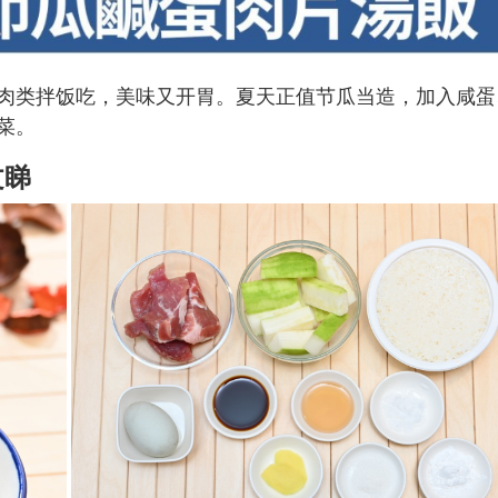
肉类拌饭吃，美味又开胃。夏天正值节瓜当造，加入咸蛋
菜。
文睇