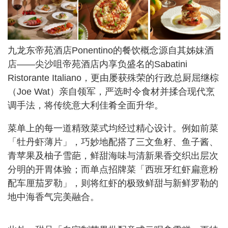
九龙东帝苑酒店Ponentino的餐饮概念源自其姊妹酒
店——尖沙咀帝苑酒店内享负盛名的Sabatini
Ristorante Italiano，更由屡获殊荣的行政总厨屈继棕
（Joe Wat）亲自领军，严选时令食材并揉合现代烹
调手法，将传统意大利佳肴全面升华。
菜单上的每一道精致菜式均经过精心设计。例如前菜
「牡丹虾薄片」，巧妙地配搭了三文鱼籽、鱼子酱、
青苹果及柚子雪葩，鲜甜海味与清新果香交织出层次
分明的开胃体验；而单点招牌菜「西班牙红虾扁意粉
配车厘茄罗勒」，则将红虾的极致鲜甜与新鲜罗勒的
地中海香气完美融合。