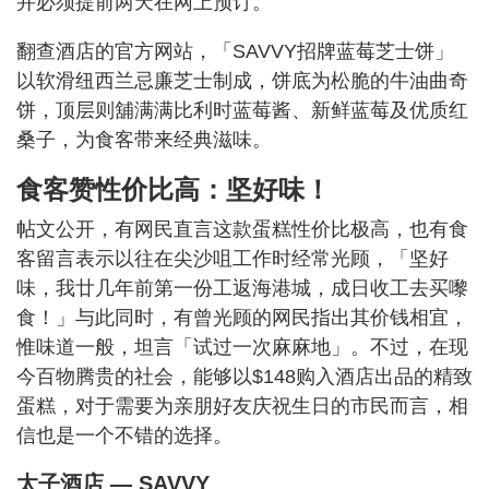
并必须提前两天在网上预订。
翻查酒店的官方网站，「SAVVY招牌蓝莓芝士饼」
以软滑纽西兰忌廉芝士制成，饼底为松脆的牛油曲奇
饼，顶层则舖满满比利时蓝莓酱、新鲜蓝莓及优质红
桑子，为食客带来经典滋味。
食客赞性价比高：坚好味！
帖文公开，有网民直言这款蛋糕性价比极高，也有食
客留言表示以往在尖沙咀工作时经常光顾，「坚好
味，我廿几年前第一份工返海港城，成日收工去买嚟
食！」与此同时，有曾光顾的网民指出其价钱相宜，
惟味道一般，坦言「试过一次麻麻地」。不过，在现
今百物腾贵的社会，能够以$148购入酒店出品的精致
蛋糕，对于需要为亲朋好友庆祝生日的市民而言，相
信也是一个不错的选择。
太子酒店 — SAVVY