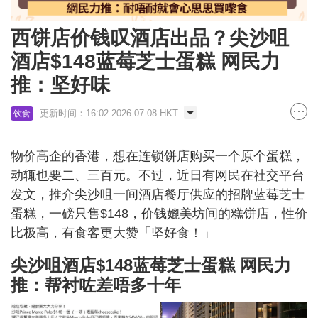
西饼店价钱叹酒店出品？尖沙咀
酒店$148蓝莓芝士蛋糕 网民力
推：坚好味
更新时间：16:02 2026-07-08 HKT
饮食
物价高企的香港，想在连锁饼店购买一个原个蛋糕，
动辄也要二、三百元。不过，近日有网民在社交平台
发文，推介尖沙咀一间酒店餐厅供应的招牌蓝莓芝士
蛋糕，一磅只售$148，价钱媲美坊间的糕饼店，性价
比极高，有食客更大赞「坚好食！」
尖沙咀酒店$148蓝莓芝士蛋糕 网民力
推：帮衬咗差唔多十年