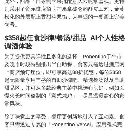
此外，甜品「自家制苹果批配意式云呢拿雪糕」更特
别采用了帝苑饼店招牌芒果拿破仑的酥皮工艺，金黄
松化的外层配上香甜苹果馅，为丰盛的一餐画上完美
句号。
$358起任食沙律/餐汤/甜品 AI个人性格
调酒体验
为了提供更具弹性且多化的选择，Ponentino于午市
及晚市时段特别推出半自助餐，食客只需透过酒店网
上商店预订座位，即可享高达88折优惠，每位$358
起无限量享用丰盛的自助沙律吧、精选餐汤以及自助
甜品区，并可从多款经典主菜中挑选心头好，例如以
慢火长时间熬制的「意式炖鸡」，尽显温暖窝心的家
常风味。
除了味觉上的享受，餐厅更创新地引入了互动素。食
客只需透过专属的「Ponentino Vercel」应用程式完