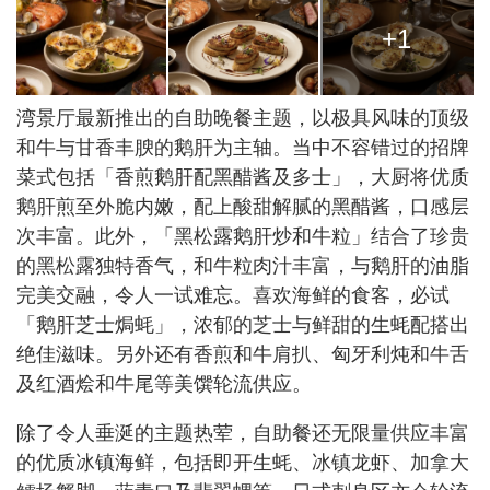
+1
湾景厅最新推出的自助晚餐主题，以极具风味的顶级
和牛与甘香丰腴的鹅肝为主轴。当中不容错过的招牌
菜式包括「香煎鹅肝配黑醋酱及多士」，大厨将优质
鹅肝煎至外脆内嫩，配上酸甜解腻的黑醋酱，口感层
次丰富。此外，「黑松露鹅肝炒和牛粒」结合了珍贵
的黑松露独特香气，和牛粒肉汁丰富，与鹅肝的油脂
完美交融，令人一试难忘。喜欢海鲜的食客，必试
「鹅肝芝士焗蚝」，浓郁的芝士与鲜甜的生蚝配搭出
绝佳滋味。另外还有香煎和牛肩扒、匈牙利炖和牛舌
及红酒烩和牛尾等美馔轮流供应。
除了令人垂涎的主题热荤，自助餐还无限量供应丰富
的优质冰镇海鲜，包括即开生蚝、冰镇龙虾、加拿大