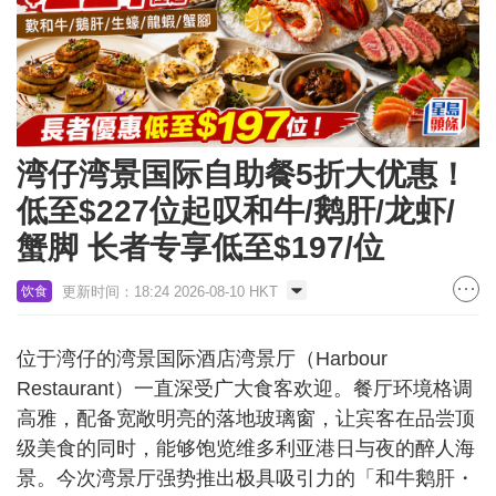
湾仔湾景国际自助餐5折大优惠！
低至$227位起叹和牛/鹅肝/龙虾/
蟹脚 长者专享低至$197/位
更新时间：18:24 2026-08-10 HKT
饮食
位于湾仔的湾景国际酒店湾景厅（Harbour
Restaurant）一直深受广大食客欢迎。餐厅环境格调
高雅，配备宽敞明亮的落地玻璃窗，让宾客在品尝顶
级美食的同时，能够饱览维多利亚港日与夜的醉人海
景。今次湾景厅强势推出极具吸引力的「和牛鹅肝・