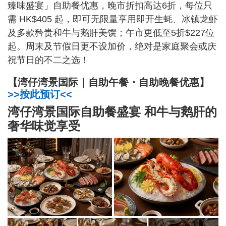
臻味盛宴」自助餐优惠，晚市折扣高达6折，每位只
需 HK$405 起，即可无限量享用即开生蚝、冰镇龙虾
及多款矜贵和牛与鹅肝美馔；午市更低至5折$227位
起。周末及节假日更不设加价，绝对是家庭聚会或庆
祝节日的不二之选！
【湾仔湾景国际｜自助午餐・自助晚餐优惠】
>>按此预订<<
湾仔湾景国际自助餐盛宴 和牛与鹅肝的
奢华味觉享受