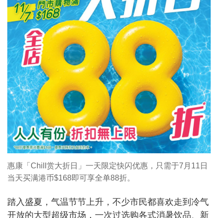
惠康「Chill赏大折日」一天限定快闪优惠，只需于7月11日
当天买满港币$168即可享全单88折。
踏入盛夏，气温节节上升，不少市民都喜欢走到冷气
开放的大型超级市场，一次过选购各式消暑饮品、新