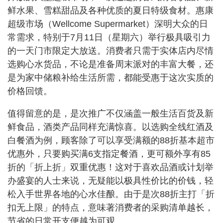
鲜水果、雪糕甜品及各种优质的夏日特级食材。惠康
超级市场（Wellcome Supermarket）深明大众的日
常需求，特别于7月11日（星期六）举行极具吸引力
的一天门市限定大放送。消费者只需于实体店内尽情
选购心水货品，不论是准备周末派对的丰富大餐，还
是为家中储粮补给生活所需，都能受惠于这次实质的
价格回馈。
值得留意的是，是次推广不仅涵盖一般生活百货及新
鲜食品，酒类产品同样充满惊喜。以选购全线红酒及
白餐酒为例，顾客除了可以享受满额的88折基本超市
优惠外，只要购买满6支指定餐酒，更可额外享有85
折的「折上折」双重优惠！这对于喜欢品酒或计划举
办盛宴的人士来说，无疑能以极具性价比的价钱，轻
松入手世界各地的心水佳酿。由于是次88折主打「折
扣无上限」的特点，意味著消费者的采购清单越长，
节省的日常开支便越为可观。