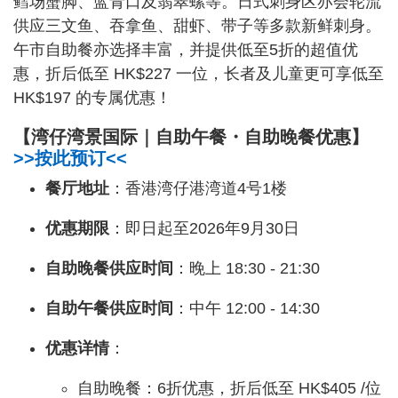
鳕场蟹脚、蓝青口及翡翠螺等。日式刺身区亦会轮流
供应三文鱼、吞拿鱼、甜虾、带子等多款新鲜刺身。
午市自助餐亦选择丰富，并提供低至5折的超值优
惠，折后低至 HK$227 一位，长者及儿童更可享低至
HK$197 的专属优惠！
【湾仔湾景国际｜自助午餐・自助晚餐优惠】
>>按此预订<<
餐厅地址
：香港湾仔港湾道4号1楼
优惠期限
：即日起至2026年9月30日
自助晚餐供应时间
：晚上 18:30 - 21:30
自助午餐供应时间
：中午 12:00 - 14:30
优惠详情
：
自助晚餐：6折优惠，折后低至 HK$405 /位