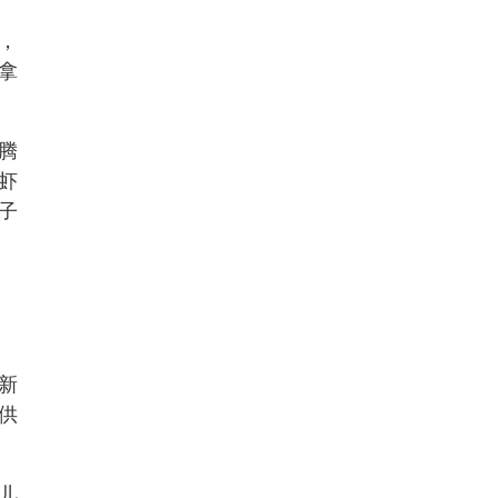
，
拿
腾
虾
子
新
供
儿