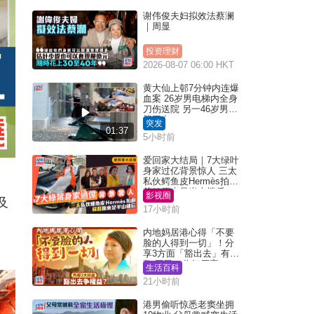
谢伟俊夫妇拟效法蔡澜
｜周显
投资理财
2026-08-07 06:00 HKT
黄大仙上邨7分钟内连爆
血案 26岁男电梯内全身
刀伤送院 另一46岁男倒
毙平台
突发
01:37
5小时前
爱回家大结局｜7大绿叶
身家过亿背景惊人 三太
私伙鳄鱼皮Hermès拍剧
苏姐原来是半山楼后
影视圈
及
17小时前
内地妈居港心得「不要
脸的人得到一切」！分
享3方面「豁出去」有著
数 网民：你好厉害
生活百科
21小时前
港男偷听惊悉老窦坐拥