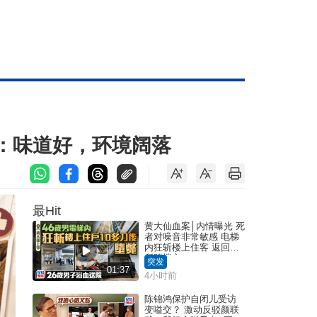
赞：味道好，环境阔落
最Hit
黄大仙血案│内情曝光 死
者对噪音非常敏感 电梯
内狂斩楼上住客 返回住
所堕楼亡
突发
01:37
4小时前
陈锦鸿保护自闭儿受访
变嗌交？ 激动反驳颜联