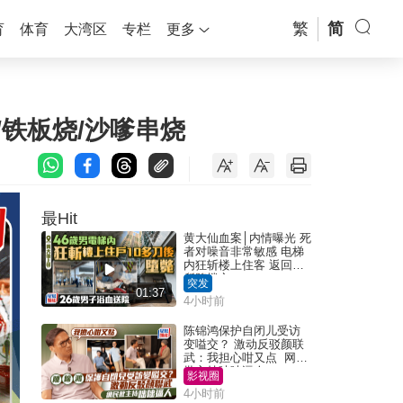
繁
简
育
体育
大湾区
专栏
更多
/铁板烧/沙嗲串烧
最Hit
黄大仙血案│内情曝光 死
者对噪音非常敏感 电梯
内狂斩楼上住客 返回住
所堕楼亡
突发
01:37
4小时前
陈锦鸿保护自闭儿受访
变嗌交？ 激动反驳颜联
武：我担心咁又点 网民
批主持咄咄逼人
影视圈
4小时前