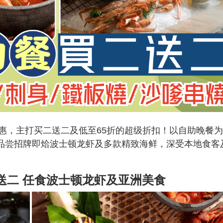
惠，主打买二送二及低至65折的超级折扣！以自助晚餐为
量品尝招牌即烚波士顿龙虾及多款精致海鲜，深受本地食客
送二 任食波士顿龙虾及亚洲美食