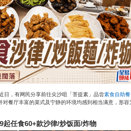
近日，有网民分享前往尖沙咀「菩提素」品尝
素食自助餐
，并对餐厅丰富的菜式及宁静的环境均感到相当满意，形容
9起任食60+款沙律/炒饭面/炸物