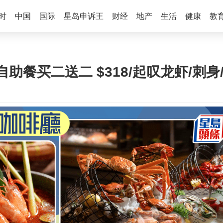
时
中国
国际
星岛申诉王
财经
地产
生活
健康
教
餐买二送二 $318/起叹龙虾/刺身