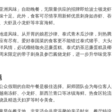
亚洲风味」自助晚餐，无限量供应的招牌即烚波士顿龙虾
味十足。此外，食客可尽情享用新鲜优质刺身如赤虾、吞
、大虾及小龙虾等丰富海鲜。
地道风味。从开胃的娘惹沙律、泰式青木瓜沙律，到热腾
应有尽有。爱好泰国菜的食客更不能错过泰式猪手、大头
洋风情，必试榴梿咖央忌廉蛋糕、泰式奶茶忌廉蛋糕及椰
周末限定的带子刺身及参巴酱烧龙虾，进一步升华味觉享
题
公众假期的自助午餐是极佳选择。厨师团队会为每位客人
越南冻虾、小龙虾、新西兰青口等冰镇海鲜。热食区轮流
烧及精选天妇罗等时令美食。
童早午餐天地，非常适合共度温馨的亲子时光。餐厅特设