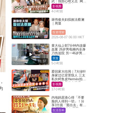
武：我担心咁又点 网民
批主持咄咄逼人
影视圈
4小时前
谢伟俊夫妇拟效法蔡澜
｜周显
投资理财
2026-08-07 06:00 HKT
黄大仙上邨7分钟内连爆
血案 26岁男电梯内全身
刀伤送院 另一46岁男倒
毙平台
突发
01:37
5小时前
爱回家大结局｜7大绿叶
身家过亿背景惊人 三太
私伙鳄鱼皮Hermès拍剧
，
苏姐原来是半山楼后
影视圈
为
17小时前
内地妈居港心得「不要
脸的人得到一切」！分
享3方面「豁出去」有著
数 网民：你好厉害
生活百科