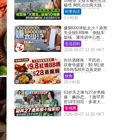
10物业 父母常喊穷生活
极悭 网民点出两大隐
忧：未必是隐形富豪｜
时事热话
Juicy叮
2小时前
嫌$8000津贴太少？港男
失业报ERB呻「倒贴车
饭钱」遭培训中心怒轰
网民幽默教路：拣呢类
生活百科
课程唔会蚀...
2026-08-07 12:25 HKT
街坊酒楼推「平民价」
叹奢华盛宴！$9.8红烧
BB鸽/$28开边蒸龙虾 3
大晚餐超值优惠
饮食
20小时前
63岁关之琳与27岁男模
爆「嫲孙恋」？激罕开
腔19字回应：多谢大家
挂念近况
影视圈
2026-08-07 12:00 HKT