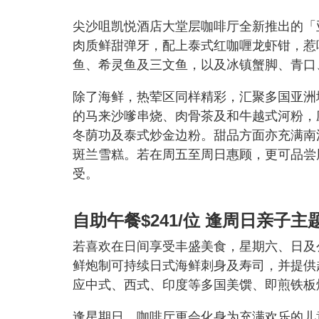
尖沙咀凯悦酒店大堂层咖啡厅全新推出的「
肉质鲜甜弹牙，配上泰式红咖喱龙虾钳，惹
鱼、希灵鱼及三文鱼，以及冰镇蟹脚、青口
除了海鲜，热荤区同样精彩，汇聚多国亚洲
的马来沙嗲串烧、肉骨茶及和牛越式河粉，
冬荫功及泰式炒金边粉。甜品方面亦充满南
斑兰雪糕。若在周五至周日惠顾，更可品尝
受。
自助午餐$241/位 逢周日亲子主
若喜欢在日间享受丰盛美食，星期六、日及
鲜炮制可持续日式海鲜刺身及寿司，并提供
应中式、西式、印度等多国美馔、即煎铁板
逢星期日，咖啡厅更会化身为充满欢乐的儿