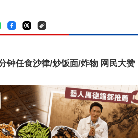
0分钟任食沙律/炒饭面/炸物 网民大