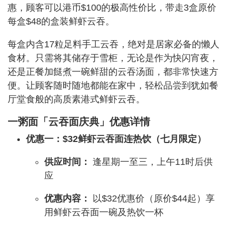
惠，顾客可以港币$100的极高性价比，带走3盒原价
每盒$48的盒装鲜虾云吞。
每盒内含17粒足料手工云吞，绝对是居家必备的懒人
食材。只需将其储存于雪柜，无论是作为快闪宵夜，
还是正餐加餸煮一碗鲜甜的云吞汤面，都非常快速方
便。让顾客随时随地都能在家中，轻松品尝到犹如餐
厅堂食般的高质素港式鲜虾云吞。
一粥面「云吞面庆典」优惠详情
优惠一：$32鲜虾云吞面连热饮（七月限定）
供应时间：
逢星期一至三，上午11时后供
应
优惠内容：
以$32优惠价（原价$44起）享
用鲜虾云吞面一碗及热饮一杯