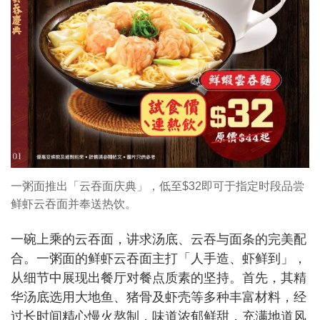
一粥面推出「云吞面庆典」，低至$32即可于指定时段品尝
鲜虾云吞面并奉送热饮。
一碗上乘的云吞面，讲求汤底、云吞与面条的完美配
合。一粥面的鲜虾云吞面主打「人手造、虾鲜到」，
从细节中展现出餐厅对餐点质素的坚持。首先，其精
华汤底选用大地鱼、猪骨及虾壳等多种丰富材料，经
过长时间精心慢火熬制，味道浓郁鲜甜，充满地道风