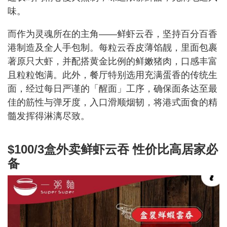
味。
而作为灵魂所在的主角——鲜虾云吞，坚持百分百香
港制造及全人手包制。每粒云吞皮薄馅靓，里面包裹
著原只大虾，并配搭黄金比例的鲜嫩猪肉，口感丰富
且粒粒饱满。此外，餐厅特别选用充满蛋香的传统生
面，经过每日严谨的「醒面」工序，确保面条达至最
佳的筋性与弹牙度，入口滑顺烟韧，将港式面食的精
髓发挥得淋漓尽致。
$100/3盒外卖鲜虾云吞 性价比高居家必
备