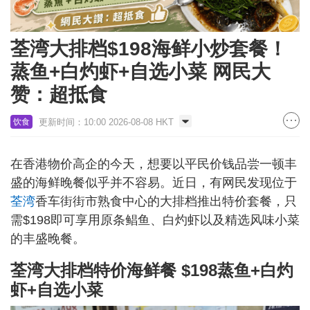
荃湾大排档$198海鲜小炒套餐！
蒸鱼+白灼虾+自选小菜 网民大
赞：超抵食
更新时间：10:00 2026-08-08 HKT
饮食
在香港物价高企的今天，想要以平民价钱品尝一顿丰
盛的海鲜晚餐似乎并不容易。近日，有网民发现位于
荃湾
香车街街市熟食中心的大排档推出特价套餐，只
需$198即可享用原条鲳鱼、白灼虾以及精选风味小菜
的丰盛晚餐。
荃湾大排档特价海鲜餐 $198蒸鱼+白灼
虾+自选小菜