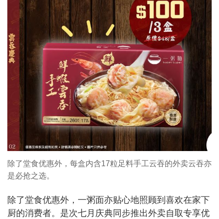
除了堂食优惠外，每盒内含17粒足料手工云吞的外卖云吞亦
是必抢之选。
除了堂食优惠外，一粥面亦贴心地照顾到喜欢在家下
厨的消费者。是次七月庆典同步推出外卖自取专享优