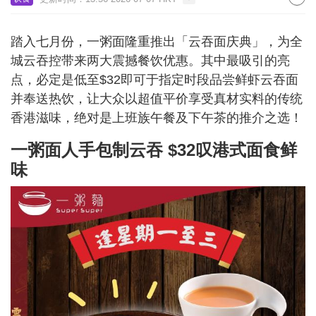
踏入七月份，一粥面隆重推出「云吞面庆典」，为全
城云吞控带来两大震撼餐饮优惠。其中最吸引的亮
点，必定是低至$32即可于指定时段品尝鲜虾云吞面
并奉送热饮，让大众以超值平价享受真材实料的传统
香港滋味，绝对是上班族午餐及下午茶的推介之选！
一粥面人手包制云吞 $32叹港式面食鲜
味