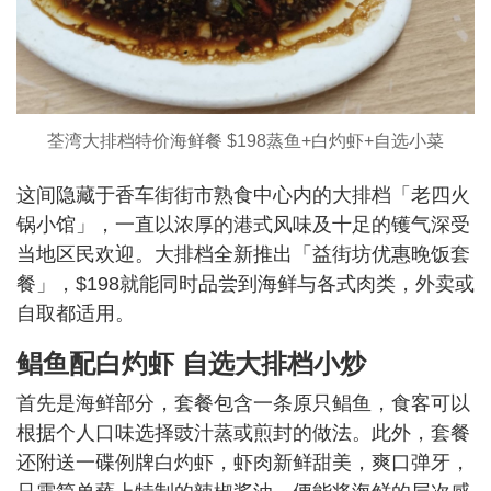
荃湾大排档特价海鲜餐 $198蒸鱼+白灼虾+自选小菜
这间隐藏于香车街街市熟食中心内的大排档「老四火
锅小馆」，一直以浓厚的港式风味及十足的镬气深受
当地区民欢迎。大排档全新推出「益街坊优惠晚饭套
餐」，$198就能同时品尝到海鲜与各式肉类，外卖或
自取都适用。
鲳鱼配白灼虾 自选大排档小炒
首先是海鲜部分，套餐包含一条原只鲳鱼，食客可以
根据个人口味选择豉汁蒸或煎封的做法。此外，套餐
还附送一碟例牌白灼虾，虾肉新鲜甜美，爽口弹牙，