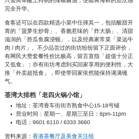
只需简单蘸上特制的辣椒酱油，便能将海鲜的层次感
完全升华。
食客还可以在四款精选小菜中任择其一，包括酸甜开
胃的「菠萝生炒骨」、香脆惹味的「炸大肠」、清甜
滋润的「胜瓜鱼腐浸蚬」，以及经典家常菜「菜远牛
肉 / 肉片」。不少品尝过的街坊纷纷留下正面评价，
有网民大赞套餐性价比极高，留言直指「超值十分正
又低食」；亦有街坊考虑到买回家享用的便利性，大
推「外卖超抵食」，即使带回家依然能保持满满镬
气。
荃湾大排档「老四火锅小馆」
地址：荃湾香车街街市熟食中心15-18号铺
营业时间：星期一、星期三至日：6pm-11pm
电话：9601 6110 / 6333 3660
资料来源：
香港茶餐厅及美食关注组