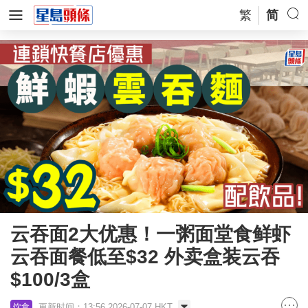
繁
简
云吞面2大优惠！一粥面堂食鲜虾
云吞面餐低至$32 外卖盒装云吞
$100/3盒
更新时间：13:56 2026-07-07 HKT
饮食