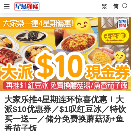
繁
简
大家乐推4星期连环惊喜优惠！大
派$10优惠券／$1叹红豆冰／特饮
买一送一／储分免费换蘑菇汤+鱼
香茄子饭