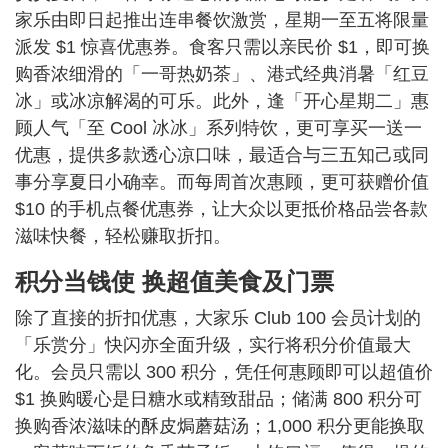
家乐由即日起推出连串餐饮激赏，星期一至五将限量
派发 $1 惊喜优惠券。食客只需以亲民价 $1，即可换
购香浓细滑的「一哥热奶茶」、港式经典消暑「红豆
冰」或冰凉解渴的可乐。此外，逢「开心星期二」惠
顾人气「至 Cool 冰冰」系列特饮，更可享买一送一
优惠，提供多款透心凉口味，最适合与三五知己或同
事分享夏日小确幸。而每周首次惠顾，更可获赠价值
$10 的手机点餐优惠券，让大众以更抵价格品尝各款
滋味快餐，轻松赚取折扣。
积分当钱使 换超值美食及门票
除了直接的折扣优惠，大家乐 Club 100 会员计划的
「乐赏分」快闪亦全面升级，实行将积分价值最大
化。会员只需以 300 积分，凭任何惠顾即可以超值价
$1 换购暖心是日糖水或精致甜品；储满 800 积分可
换购香浓滋味的酥皮焗蘑菇汤；1,000 积分更能换取