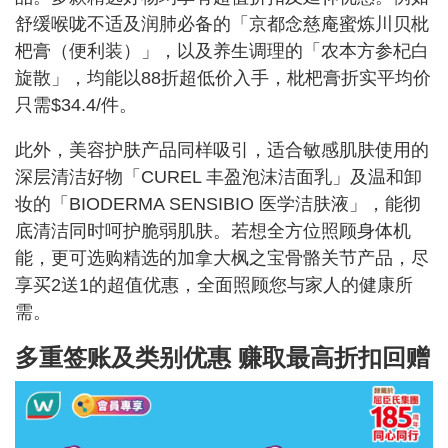
舒缓喉咙不适及润肺必备的「京都念慈庵蜜炼川贝枇
杷膏（便利装）」，以及养生调理的「农本方参杞白
旋散」，均能以88折超低价入手，枇杷膏折实平均价
只需$34.4/件。
此外，美容护肤产品同样吸引，适合敏感肌肤使用的
深层清洁好物「CUREL 丰盈泡沫洁面乳」及温和卸
妆的「BIODERMA SENSIBIO 医学洁肤液」，能彻
底清洁同时呵护脆弱肌肤。若想全方位照顾身体机
能，更可选购精选的加拿大枫之宝骨骼关节产品，尽
享买2送1的超值优惠，全面照顾您与家人的健康所
需。
多重签账及类别优惠 赚取最高折扣回赠