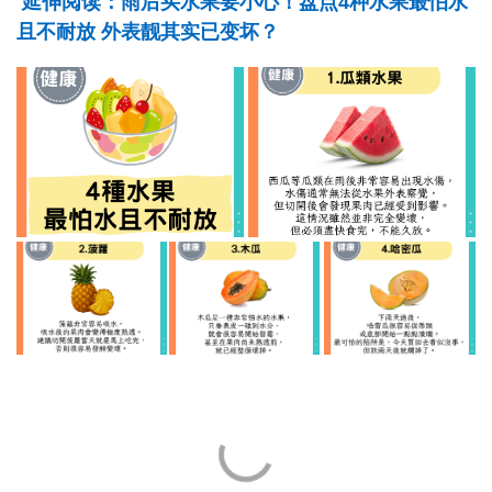
延伸阅读：雨后买水果要小心！盘点4种水果最怕水
且不耐放 外表靓其实已变坏？