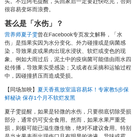
买。不过阿毛提醒，买回家后一定要赶快吃完，否则
很容易变坏而浪费。
甚么是「水伤」？
营养师夏子雯
曾在Facebook专页发文解释，「水
伤」是指果实因为水分变化、外力碰撞或是病菌感
染，导致果皮或果肉出现水浸状、软烂或变色的现
象。例如大雨过后，泥土中的疫病菌可能借由雨水四
处传播，导致果实受感染；又或者在采摘和运输过程
中，因碰撞挤压而造成受损。
【同场加映】
夏天香蕉放室温容易坏！专家教5步保
鲜秘诀 保存1个月不软烂发黑
夏子雯提醒，如果是轻微的水伤，只要彻底切除受损
部分，通常仍可安全食用。然而，如果水果严重受
损，则极可能已滋生微生物，绝对不建议食用。特别
是当水果表面出现伤口且有明显的渗液、异味或霉