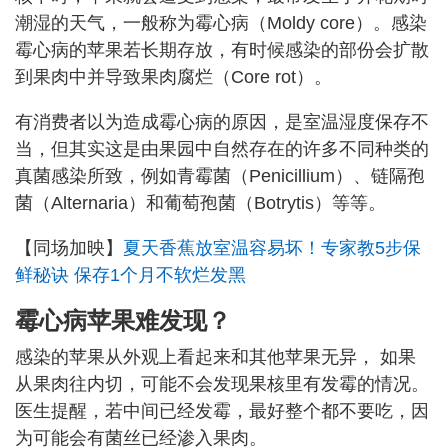
潮湿的天气，一般称为霉心病（Moldy core）。感染
霉心病的苹果若长期存放，有时候感染的部份会扩散
到果肉中并导致果肉腐烂（Core rot）。
有消费者以为造成霉心病的原因，是室温湿度保存不
当，但其实这是由果园中自然存在的许多不同种类的
真菌感染所致，例如青霉菌（Penicillium）、链隔孢
菌（Alternaria）和葡萄孢菌（Botrytis）等等。
【同场加映】
夏天香蕉放室温容易坏！专家教5步保
鲜秘诀 保存1个月不软烂发黑
霉心病苹果难发现？
感染的苹果从外观上看起来和其他苹果无异， 如果
从果肉往内切，可能不会发现果核里有发霉的情况。
医生提醒，若中间已经发霉，最好整个都不要吃，因
为可能会有菌丝已经渗入果肉。