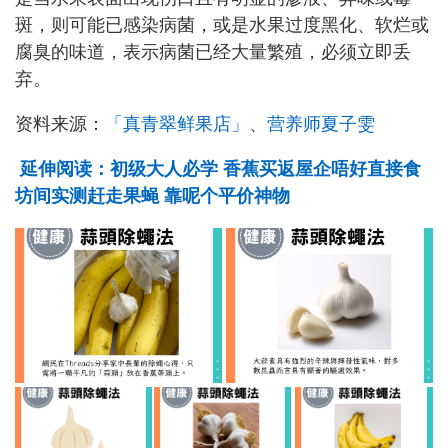
斑，则可能已感染病菌，或是水果过度黑化、软烂或
腐臭的味道，表示病菌已经大量繁殖，必须立即丢
弃。
资料来源：
「真青翠鲜果店」
、
营养师夏子雯
延伸阅读：初级大人必学 香蕉买返屋企唔好直接食
坊间实测赶走果蝇 靠呢个平价神物