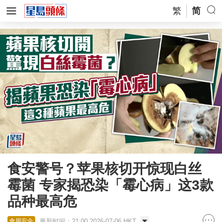
繁
简
食安警号？苹果核切开惊现白丝
霉菌 专家揭恐染「霉心病」这3款
品种最高危
更新时间：21:00 2026-07-06 HKT
食用安全