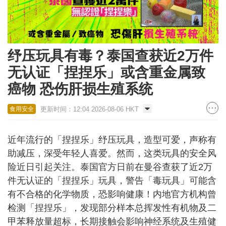
纾压玩具有毒？泰国查获近2万件
无认证「捏捏乐」或含重金属致
癌物 恐伤肝损生殖系统
更新时间：12:04 2026-08-06 HKT
食用安全
近年流行的「捏捏乐」纾压玩具，造型可爱，声称有
助减压，深受年轻人喜爱。然而，这类玩具的安全风
险近日引起关注。泰国官方日前在曼谷查获了近2万
件无认证的「捏捏乐」玩具，警告「毒玩具」可能含
有不合格的化学物质，恐影响健康！内地官方机构曾
检测「捏捏乐」，发现部分样本总挥发性有机物及二
甲苯释放量超标，长期接触会影响神经系统及生殖健