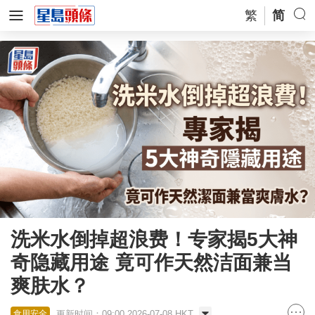
繁
简
洗米水倒掉超浪费！专家揭5大神
奇隐藏用途 竟可作天然洁面兼当
爽肤水？
更新时间：09:00 2026-07-08 HKT
食用安全