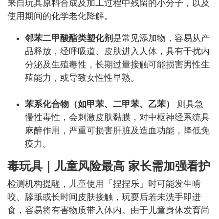
来自玩具原料合成及加工过程中残留的小分子，以及
使用期间的化学老化降解。
邻苯二甲酸酯类塑化剂
是常见添加物，容易从产
品释放，经呼吸道、皮肤进入人体，具有干扰内
分泌及生殖毒性，长期过量接触可能损害男性生
殖能力，或导致女性性早熟。
苯系化合物（如甲苯、二甲苯、乙苯）
则具急
慢性毒性，会刺激皮肤黏膜，对中枢神经系统具
麻醉作用，严重可损害肝脏及造血功能，降低免
疫力。
毒玩具｜
儿童风险最高 家长需加强看护
检测机构提醒，儿童使用「捏捏乐」时可能发生啃
咬、舔舐或长时间皮肤接触，玩耍后若未洗手即进
食，容易将有害物质带入体内。由于儿童身体发育尚